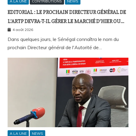
A LA UNE
CONTRIBUTIONS
NEWS
EDITORIAL : LE PROCHAIN DIRECTEUR GÉNÉRAL DE
L’ARTP DEVRA-T-IL GÉRER LE MARCHÉ D’HIER OU
CELUI DE DEMAIN ?
4 août 2026
Dans quelques jours, le Sénégal connaîtra le nom du
prochain Directeur général de l'Autorité de…
A LA UNE
NEWS