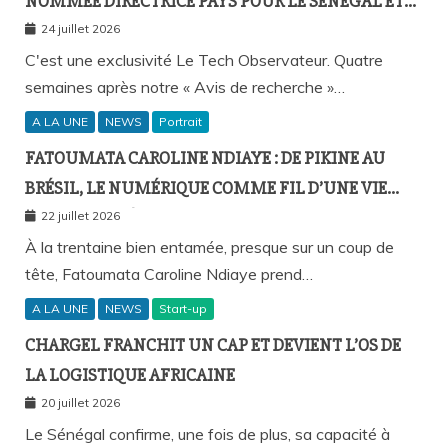
NOMMÉE DIRECTRICE PAYS POUR LE SÉNÉGAL ET
L’AFRIQUE FRANCOPHONE
24 juillet 2026
C'est une exclusivité Le Tech Observateur. Quatre
semaines après notre « Avis de recherche »…
A LA UNE
NEWS
Portrait
FATOUMATA CAROLINE NDIAYE : DE PIKINE AU
BRÉSIL, LE NUMÉRIQUE COMME FIL D’UNE VIE
SANS FRONTIÈRES
22 juillet 2026
À la trentaine bien entamée, presque sur un coup de
tête, Fatoumata Caroline Ndiaye prend…
A LA UNE
NEWS
Start-up
CHARGEL FRANCHIT UN CAP ET DEVIENT L’OS DE
LA LOGISTIQUE AFRICAINE
20 juillet 2026
Le Sénégal confirme, une fois de plus, sa capacité à