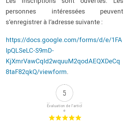
Les inscriptions sont ouvertes. Les
personnes intéressées peuvent
s’enregistrer à l’adresse suivante :
https://docs.google.com/forms/d/e/1FA
IpQLSeLC-S9mD-
KjXmrVawCqId2wquuM2qodAEQXDeCq
8taF82qkQ/viewform
.
5
Évaluation de l'articl
e