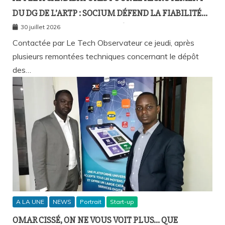
DU DG DE L’ARTP : SOCIUM DÉFEND LA FIABILITÉ
DE SA PLATEFORME MALGRÉ PLUSIEURS
30 juillet 2026
REMONTÉES TECHNIQUES
Contactée par Le Tech Observateur ce jeudi, après
plusieurs remontées techniques concernant le dépôt
des…
A LA UNE
NEWS
Portrait
Start-up
OMAR CISSÉ, ON NE VOUS VOIT PLUS… QUE