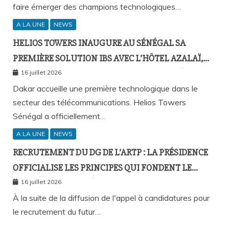
faire émerger des champions technologiques…
A LA UNE
NEWS
HELIOS TOWERS INAUGURE AU SÉNÉGAL SA
PREMIÈRE SOLUTION IBS AVEC L’HÔTEL AZALAÏ,
NOUVEAU STANDARD DE LA CONNECTIVITÉ
16 juillet 2026
MOBILE À L’INTÉRIEUR DES BÂTIMENTS
Dakar accueille une première technologique dans le
secteur des télécommunications. Helios Towers
Sénégal a officiellement…
A LA UNE
NEWS
RECRUTEMENT DU DG DE L’ARTP : LA PRÉSIDENCE
OFFICIALISE LES PRINCIPES QUI FONDENT LE
RECOURS À L’APPEL À CANDIDATURES
16 juillet 2026
À la suite de la diffusion de l'appel à candidatures pour
le recrutement du futur…