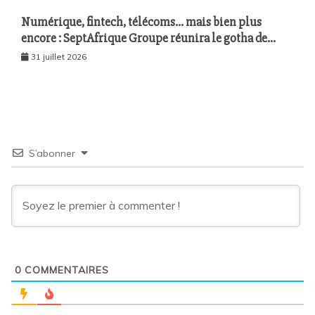
Numérique, fintech, télécoms… mais bien plus
encore : SeptAfrique Groupe réunira le gotha de
l’économie sénégalaise le 10 août à Dakar
31 juillet 2026
S’abonner
0
COMMENTAIRES