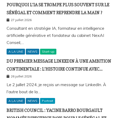
POURQUOI L’IA SE TROMPE PLUS SOUVENT SUR LE
SÉNÉGAL ET COMMENT REPRENDRE LA MAIN ?
27 juillet 2026
Consultant en stratégie IA, formateur en intelligence
artificielle générative et fondateur du cabinet NexAI
Conseil,…
A LA UNE
NEWS
Start-up
DU PREMIER MESSAGE LINKEDIN À UNE AMBITION
CONTINENTALE : L’HISTOIRE CONTINUE AVEC
BIRAHIM FALL ET BICTORYS
26 juillet 2026
Le 2 juillet 2024, je reçois un message sur LinkedIn. À
l'autre bout de la…
A LA UNE
NEWS
Portrait
BRITISH COUNCIL : YACINE BARRO BOURGAULT