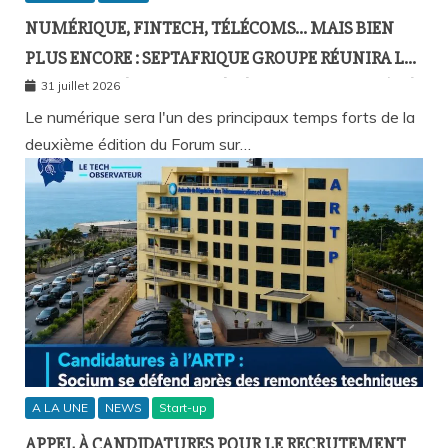
NUMÉRIQUE, FINTECH, TÉLÉCOMS… MAIS BIEN
PLUS ENCORE : SEPTAFRIQUE GROUPE RÉUNIRA LE
GOTHA DE L’ÉCONOMIE SÉNÉGALAISE LE 10 AOÛT À
31 juillet 2026
DAKAR
Le numérique sera l'un des principaux temps forts de la
deuxième édition du Forum sur…
A LA UNE
NEWS
Start-up
APPEL À CANDIDATURES POUR LE RECRUTEMENT