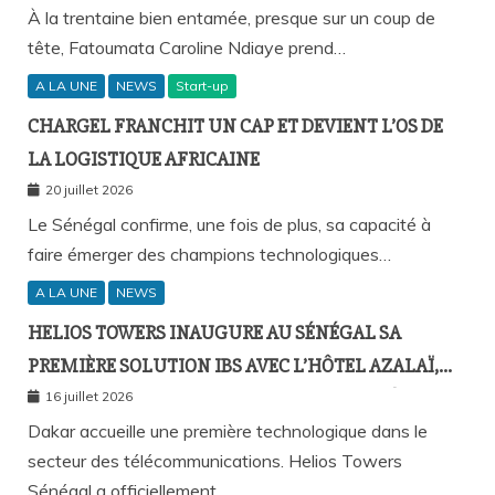
À la trentaine bien entamée, presque sur un coup de
tête, Fatoumata Caroline Ndiaye prend…
A LA UNE
NEWS
Start-up
CHARGEL FRANCHIT UN CAP ET DEVIENT L’OS DE
LA LOGISTIQUE AFRICAINE
20 juillet 2026
Le Sénégal confirme, une fois de plus, sa capacité à
faire émerger des champions technologiques…
A LA UNE
NEWS
HELIOS TOWERS INAUGURE AU SÉNÉGAL SA
PREMIÈRE SOLUTION IBS AVEC L’HÔTEL AZALAÏ,
NOUVEAU STANDARD DE LA CONNECTIVITÉ
16 juillet 2026
MOBILE À L’INTÉRIEUR DES BÂTIMENTS
Dakar accueille une première technologique dans le
secteur des télécommunications. Helios Towers
Sénégal a officiellement…