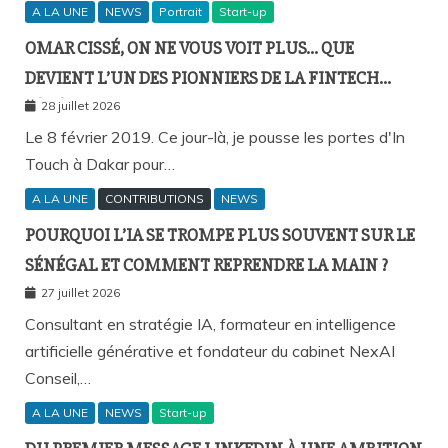
A LA UNE
NEWS
Portrait
Start-up
OMAR CISSÉ, ON NE VOUS VOIT PLUS… QUE
DEVIENT L’UN DES PIONNIERS DE LA FINTECH
SÉNÉGALAISE ?
28 juillet 2026
Le 8 février 2019. Ce jour-là, je pousse les portes d'In
Touch à Dakar pour…
A LA UNE
CONTRIBUTIONS
NEWS
POURQUOI L’IA SE TROMPE PLUS SOUVENT SUR LE
SÉNÉGAL ET COMMENT REPRENDRE LA MAIN ?
27 juillet 2026
Consultant en stratégie IA, formateur en intelligence
artificielle générative et fondateur du cabinet NexAI
Conseil,…
A LA UNE
NEWS
Start-up