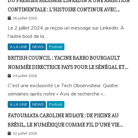
DU PREMIER MESSAGE LINKEDIN À UNE AMBITION
CONTINENTALE : L’HISTOIRE CONTINUE AVEC
BIRAHIM FALL ET BICTORYS
26 juillet 2026
Le 2 juillet 2024, je reçois un message sur LinkedIn. À
l'autre bout de la…
A LA UNE
NEWS
Portrait
BRITISH COUNCIL : YACINE BARRO BOURGAULT
NOMMÉE DIRECTRICE PAYS POUR LE SÉNÉGAL ET
L’AFRIQUE FRANCOPHONE
24 juillet 2026
C'est une exclusivité Le Tech Observateur. Quatre
semaines après notre « Avis de recherche »…
A LA UNE
NEWS
Portrait
FATOUMATA CAROLINE NDIAYE : DE PIKINE AU
BRÉSIL, LE NUMÉRIQUE COMME FIL D’UNE VIE
SANS FRONTIÈRES
22 juillet 2026