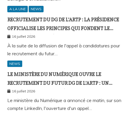
A LA UNE
NEWS
RECRUTEMENT DU DG DE L’ARTP : LA PRÉSIDENCE
OFFICIALISE LES PRINCIPES QUI FONDENT LE
RECOURS À L’APPEL À CANDIDATURES
16 juillet 2026
À la suite de la diffusion de l'appel à candidatures pour
le recrutement du futur…
NEWS
LE MINISTÈRE DU NUMÉRIQUE OUVRE LE
RECRUTEMENT DU FUTUR DG DE L’ARTP : UN
PREMIER PAS VERS LA MÉRITOCRATIE
16 juillet 2026
RÉPUBLICAINE ?
Le ministère du Numérique a annoncé ce matin, sur son
compte LinkedIn, l'ouverture d'un appel…