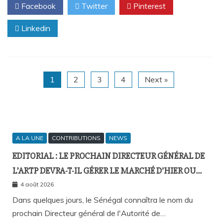
Facebook
Twitter
Pinterest
Linkedin
1
2
3
4
Next »
A LA UNE
CONTRIBUTIONS
NEWS
EDITORIAL : LE PROCHAIN DIRECTEUR GÉNÉRAL DE
L’ARTP DEVRA-T-IL GÉRER LE MARCHÉ D’HIER OU
CELUI DE DEMAIN ?
4 août 2026
Dans quelques jours, le Sénégal connaîtra le nom du
prochain Directeur général de l'Autorité de…