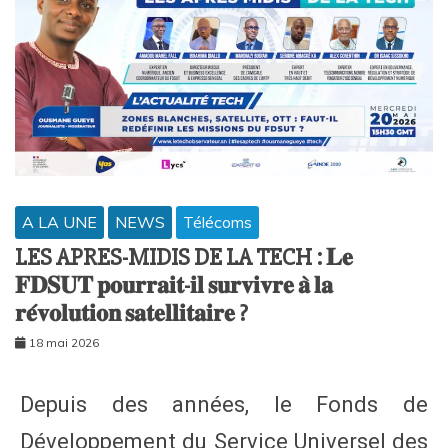
A LA UNE
NEWS
Télécoms
LES APRES-MIDIS DE LA TECH : 𝐋𝐞
𝐅𝐃𝐒𝐔𝐓 𝐩𝐨𝐮𝐫𝐫𝐚𝐢𝐭-𝐢𝐥 𝐬𝐮𝐫𝐯𝐢𝐯𝐫𝐞 𝐚̀ 𝐥𝐚
𝐫𝐞́𝐯𝐨𝐥𝐮𝐭𝐢𝐨𝐧 𝐬𝐚𝐭𝐞𝐥𝐥𝐢𝐭𝐚𝐢𝐫𝐞 ?
18 mai 2026
Depuis des années, le Fonds de
Développement du Service Universel des