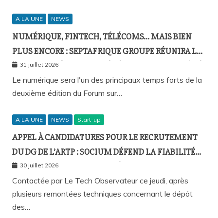
A LA UNE
NEWS
NUMÉRIQUE, FINTECH, TÉLÉCOMS… MAIS BIEN
PLUS ENCORE : SEPTAFRIQUE GROUPE RÉUNIRA LE
GOTHA DE L’ÉCONOMIE SÉNÉGALAISE LE 10 AOÛT À
31 juillet 2026
DAKAR
Le numérique sera l'un des principaux temps forts de la
deuxième édition du Forum sur…
A LA UNE
NEWS
Start-up
APPEL À CANDIDATURES POUR LE RECRUTEMENT
DU DG DE L’ARTP : SOCIUM DÉFEND LA FIABILITÉ
DE SA PLATEFORME MALGRÉ PLUSIEURS
30 juillet 2026
REMONTÉES TECHNIQUES
Contactée par Le Tech Observateur ce jeudi, après
plusieurs remontées techniques concernant le dépôt
des…