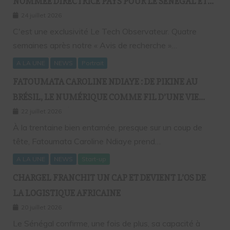
NOMMÉE DIRECTRICE PAYS POUR LE SÉNÉGAL ET
L’AFRIQUE FRANCOPHONE
24 juillet 2026
C'est une exclusivité Le Tech Observateur. Quatre
semaines après notre « Avis de recherche »…
A LA UNE
NEWS
Portrait
FATOUMATA CAROLINE NDIAYE : DE PIKINE AU
BRÉSIL, LE NUMÉRIQUE COMME FIL D’UNE VIE
SANS FRONTIÈRES
22 juillet 2026
À la trentaine bien entamée, presque sur un coup de
tête, Fatoumata Caroline Ndiaye prend…
A LA UNE
NEWS
Start-up
CHARGEL FRANCHIT UN CAP ET DEVIENT L’OS DE
LA LOGISTIQUE AFRICAINE
20 juillet 2026
Le Sénégal confirme, une fois de plus, sa capacité à