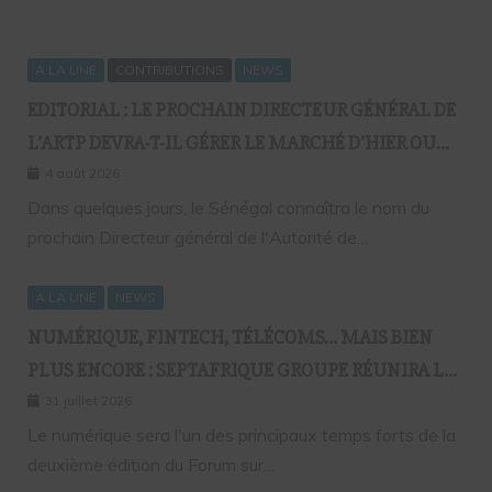
A LA UNE
CONTRIBUTIONS
NEWS
EDITORIAL : LE PROCHAIN DIRECTEUR GÉNÉRAL DE
L’ARTP DEVRA-T-IL GÉRER LE MARCHÉ D’HIER OU
CELUI DE DEMAIN ?
4 août 2026
Dans quelques jours, le Sénégal connaîtra le nom du
prochain Directeur général de l'Autorité de…
A LA UNE
NEWS
NUMÉRIQUE, FINTECH, TÉLÉCOMS… MAIS BIEN
PLUS ENCORE : SEPTAFRIQUE GROUPE RÉUNIRA LE
GOTHA DE L’ÉCONOMIE SÉNÉGALAISE LE 10 AOÛT À
31 juillet 2026
DAKAR
Le numérique sera l'un des principaux temps forts de la
deuxième édition du Forum sur…