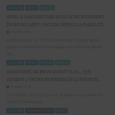
A LA UNE
NEWS
Start-up
APPEL À CANDIDATURES POUR LE RECRUTEMENT
DU DG DE L’ARTP : SOCIUM DÉFEND LA FIABILITÉ
DE SA PLATEFORME MALGRÉ PLUSIEURS
30 juillet 2026
REMONTÉES TECHNIQUES
Contactée par Le Tech Observateur ce jeudi, après
plusieurs remontées techniques concernant le dépôt
des…
A LA UNE
NEWS
Portrait
Start-up
OMAR CISSÉ, ON NE VOUS VOIT PLUS… QUE
DEVIENT L’UN DES PIONNIERS DE LA FINTECH
SÉNÉGALAISE ?
28 juillet 2026
Le 8 février 2019. Ce jour-là, je pousse les portes d'In
Touch à Dakar pour…
A LA UNE
CONTRIBUTIONS
NEWS