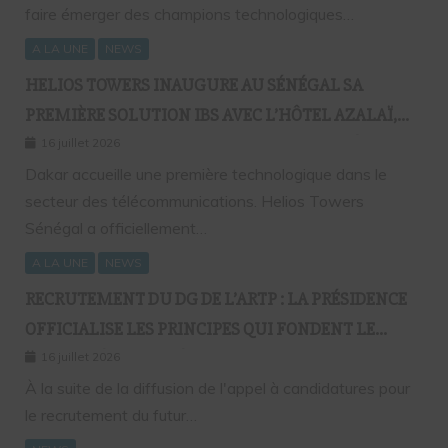
faire émerger des champions technologiques…
A LA UNE
NEWS
HELIOS TOWERS INAUGURE AU SÉNÉGAL SA
PREMIÈRE SOLUTION IBS AVEC L’HÔTEL AZALAÏ,
NOUVEAU STANDARD DE LA CONNECTIVITÉ
16 juillet 2026
MOBILE À L’INTÉRIEUR DES BÂTIMENTS
Dakar accueille une première technologique dans le
secteur des télécommunications. Helios Towers
Sénégal a officiellement…
A LA UNE
NEWS
RECRUTEMENT DU DG DE L’ARTP : LA PRÉSIDENCE
OFFICIALISE LES PRINCIPES QUI FONDENT LE
RECOURS À L’APPEL À CANDIDATURES
16 juillet 2026
À la suite de la diffusion de l'appel à candidatures pour
le recrutement du futur…