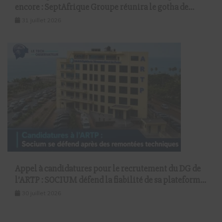
encore : SeptAfrique Groupe réunira le gotha de
l’économie sénégalaise le 10 août à Dakar
31 juillet 2026
Appel à candidatures pour le recrutement du DG de
l’ARTP : SOCIUM défend la fiabilité de sa plateforme
malgré plusieurs remontées techniques
30 juillet 2026