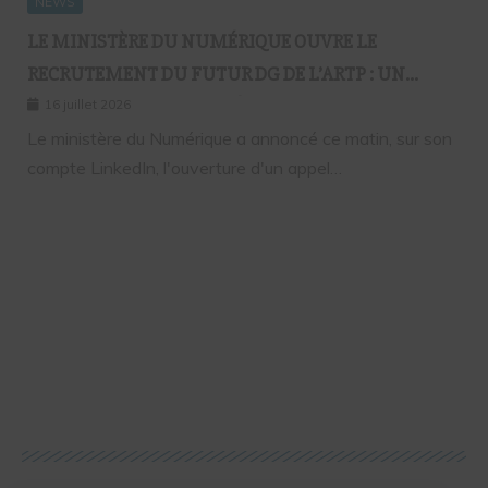
NEWS
LE MINISTÈRE DU NUMÉRIQUE OUVRE LE
RECRUTEMENT DU FUTUR DG DE L’ARTP : UN
PREMIER PAS VERS LA MÉRITOCRATIE
16 juillet 2026
RÉPUBLICAINE ?
Le ministère du Numérique a annoncé ce matin, sur son
compte LinkedIn, l'ouverture d'un appel…