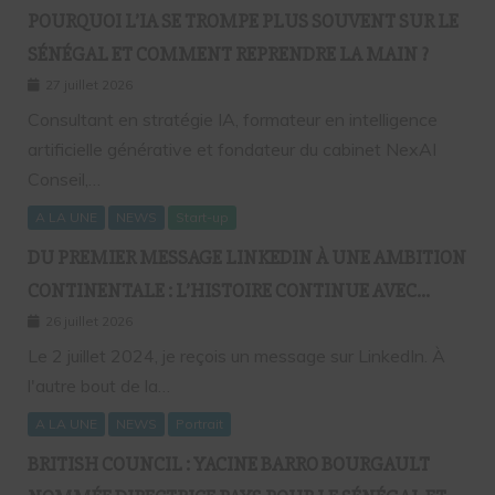
POURQUOI L’IA SE TROMPE PLUS SOUVENT SUR LE
SÉNÉGAL ET COMMENT REPRENDRE LA MAIN ?
27 juillet 2026
Consultant en stratégie IA, formateur en intelligence
artificielle générative et fondateur du cabinet NexAI
Conseil,…
A LA UNE
NEWS
Start-up
DU PREMIER MESSAGE LINKEDIN À UNE AMBITION
CONTINENTALE : L’HISTOIRE CONTINUE AVEC
BIRAHIM FALL ET BICTORYS
26 juillet 2026
Le 2 juillet 2024, je reçois un message sur LinkedIn. À
l'autre bout de la…
A LA UNE
NEWS
Portrait
BRITISH COUNCIL : YACINE BARRO BOURGAULT