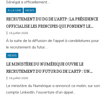
Sénégal a officiellement…
A LA UNE
NEWS
RECRUTEMENT DU DG DE L’ARTP : LA PRÉSIDENCE
OFFICIALISE LES PRINCIPES QUI FONDENT LE
RECOURS À L’APPEL À CANDIDATURES
16 juillet 2026
À la suite de la diffusion de l'appel à candidatures pour
le recrutement du futur…
NEWS
LE MINISTÈRE DU NUMÉRIQUE OUVRE LE
RECRUTEMENT DU FUTUR DG DE L’ARTP : UN
PREMIER PAS VERS LA MÉRITOCRATIE
16 juillet 2026
RÉPUBLICAINE ?
Le ministère du Numérique a annoncé ce matin, sur son
compte LinkedIn, l'ouverture d'un appel…