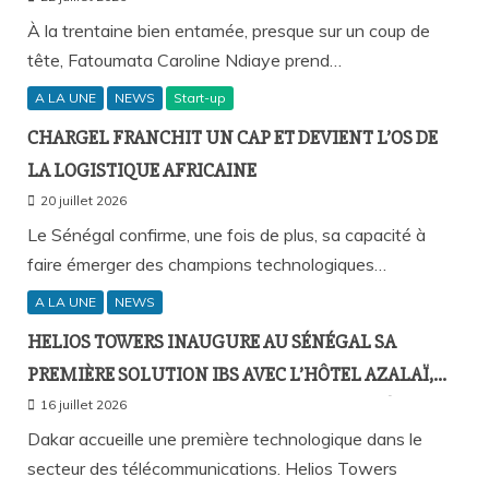
À la trentaine bien entamée, presque sur un coup de
tête, Fatoumata Caroline Ndiaye prend…
A LA UNE
NEWS
Start-up
CHARGEL FRANCHIT UN CAP ET DEVIENT L’OS DE
LA LOGISTIQUE AFRICAINE
20 juillet 2026
Le Sénégal confirme, une fois de plus, sa capacité à
faire émerger des champions technologiques…
A LA UNE
NEWS
HELIOS TOWERS INAUGURE AU SÉNÉGAL SA
PREMIÈRE SOLUTION IBS AVEC L’HÔTEL AZALAÏ,
NOUVEAU STANDARD DE LA CONNECTIVITÉ
16 juillet 2026
MOBILE À L’INTÉRIEUR DES BÂTIMENTS
Dakar accueille une première technologique dans le
secteur des télécommunications. Helios Towers