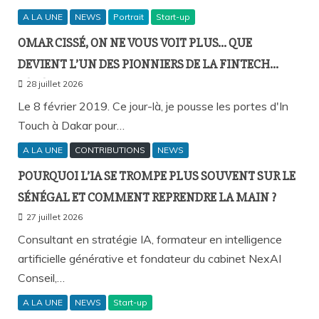
A LA UNE
NEWS
Portrait
Start-up
OMAR CISSÉ, ON NE VOUS VOIT PLUS… QUE
DEVIENT L’UN DES PIONNIERS DE LA FINTECH
SÉNÉGALAISE ?
28 juillet 2026
Le 8 février 2019. Ce jour-là, je pousse les portes d'In
Touch à Dakar pour…
A LA UNE
CONTRIBUTIONS
NEWS
POURQUOI L’IA SE TROMPE PLUS SOUVENT SUR LE
SÉNÉGAL ET COMMENT REPRENDRE LA MAIN ?
27 juillet 2026
Consultant en stratégie IA, formateur en intelligence
artificielle générative et fondateur du cabinet NexAI
Conseil,…
A LA UNE
NEWS
Start-up