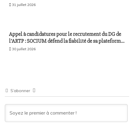
l’économie sénégalaise le 10 août à Dakar
31 juillet 2026
Appel à candidatures pour le recrutement du DG de
l’ARTP : SOCIUM défend la fiabilité de sa plateforme
malgré plusieurs remontées techniques
30 juillet 2026
S’abonner