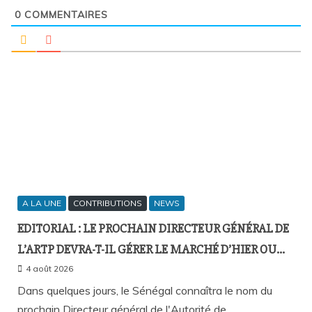
0
COMMENTAIRES
A LA UNE
CONTRIBUTIONS
NEWS
EDITORIAL : LE PROCHAIN DIRECTEUR GÉNÉRAL DE
L’ARTP DEVRA-T-IL GÉRER LE MARCHÉ D’HIER OU
CELUI DE DEMAIN ?
4 août 2026
Dans quelques jours, le Sénégal connaîtra le nom du
prochain Directeur général de l'Autorité de…