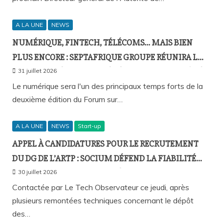
A LA UNE
NEWS
NUMÉRIQUE, FINTECH, TÉLÉCOMS… MAIS BIEN
PLUS ENCORE : SEPTAFRIQUE GROUPE RÉUNIRA LE
GOTHA DE L’ÉCONOMIE SÉNÉGALAISE LE 10 AOÛT À
31 juillet 2026
DAKAR
Le numérique sera l'un des principaux temps forts de la
deuxième édition du Forum sur…
A LA UNE
NEWS
Start-up
APPEL À CANDIDATURES POUR LE RECRUTEMENT
DU DG DE L’ARTP : SOCIUM DÉFEND LA FIABILITÉ
DE SA PLATEFORME MALGRÉ PLUSIEURS
30 juillet 2026
REMONTÉES TECHNIQUES
Contactée par Le Tech Observateur ce jeudi, après
plusieurs remontées techniques concernant le dépôt
des…