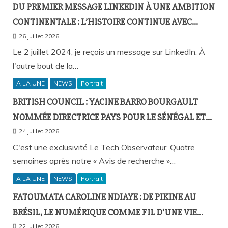
DU PREMIER MESSAGE LINKEDIN À UNE AMBITION
CONTINENTALE : L’HISTOIRE CONTINUE AVEC
BIRAHIM FALL ET BICTORYS
26 juillet 2026
Le 2 juillet 2024, je reçois un message sur LinkedIn. À
l'autre bout de la…
A LA UNE
NEWS
Portrait
BRITISH COUNCIL : YACINE BARRO BOURGAULT
NOMMÉE DIRECTRICE PAYS POUR LE SÉNÉGAL ET
L’AFRIQUE FRANCOPHONE
24 juillet 2026
C'est une exclusivité Le Tech Observateur. Quatre
semaines après notre « Avis de recherche »…
A LA UNE
NEWS
Portrait
FATOUMATA CAROLINE NDIAYE : DE PIKINE AU
BRÉSIL, LE NUMÉRIQUE COMME FIL D’UNE VIE
SANS FRONTIÈRES
22 juillet 2026