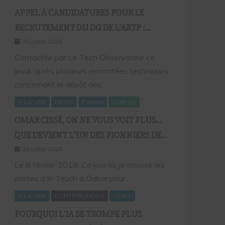
APPEL À CANDIDATURES POUR LE
RECRUTEMENT DU DG DE L’ARTP :
SOCIUM DÉFEND LA FIABILITÉ DE SA
30 juillet 2026
PLATEFORME MALGRÉ PLUSIEURS
Contactée par Le Tech Observateur ce
jeudi, après plusieurs remontées techniques
REMONTÉES TECHNIQUES
concernant le dépôt des…
A LA UNE
NEWS
Portrait
Start-up
OMAR CISSÉ, ON NE VOUS VOIT PLUS…
QUE DEVIENT L’UN DES PIONNIERS DE
LA FINTECH SÉNÉGALAISE ?
28 juillet 2026
Le 8 février 2019. Ce jour-là, je pousse les
portes d'In Touch à Dakar pour…
A LA UNE
CONTRIBUTIONS
NEWS
POURQUOI L’IA SE TROMPE PLUS