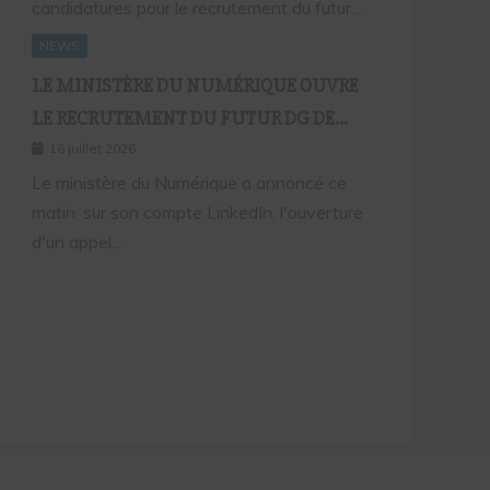
candidatures pour le recrutement du futur…
NEWS
LE MINISTÈRE DU NUMÉRIQUE OUVRE
LE RECRUTEMENT DU FUTUR DG DE
L’ARTP : UN PREMIER PAS VERS LA
16 juillet 2026
MÉRITOCRATIE RÉPUBLICAINE ?
Le ministère du Numérique a annoncé ce
matin, sur son compte LinkedIn, l'ouverture
d'un appel…