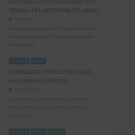
EDITORIAL : LE PROCHAIN DIRECTEUR
GÉNÉRAL DE L’ARTP DEVRA-T-IL GÉRER
LE MARCHÉ D’HIER OU CELUI DE
4 août 2026
DEMAIN ?
Dans quelques jours, le Sénégal connaîtra
le nom du prochain Directeur général de
l'Autorité de…
A LA UNE
NEWS
NUMÉRIQUE, FINTECH, TÉLÉCOMS…
MAIS BIEN PLUS ENCORE :
SEPTAFRIQUE GROUPE RÉUNIRA LE
31 juillet 2026
GOTHA DE L’ÉCONOMIE SÉNÉGALAISE
Le numérique sera l'un des principaux
temps forts de la deuxième édition du
LE 10 AOÛT À DAKAR
Forum sur…
A LA UNE
NEWS
Start-up