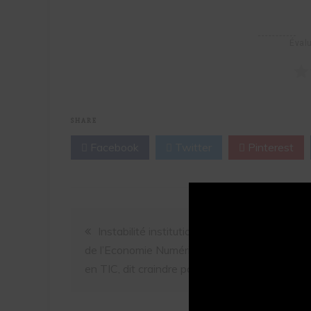
Évalu
SHARE
Facebook
Twitter
Pinterest
Instabilité institutionnelle à la tête du Minis
de l’Economie Numérique : Tidiane Seck, expe
en TIC, dit craindre pour la SN2025