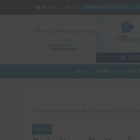
04
/
08
:
Editorial : Le
Accueil
Blog
DERNIÈRES NOUVELLES
NEWS
CONT
NEWS