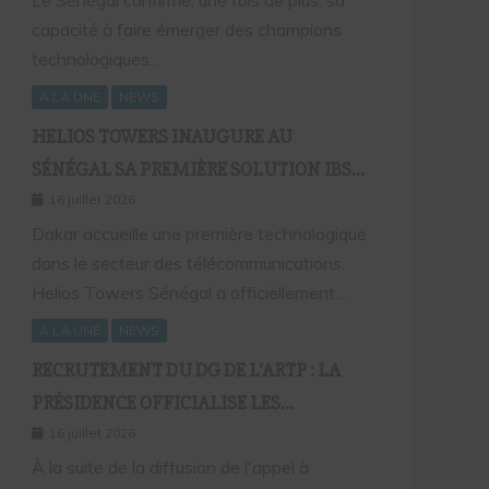
Le Sénégal confirme, une fois de plus, sa
capacité à faire émerger des champions
technologiques…
A LA UNE
NEWS
HELIOS TOWERS INAUGURE AU
SÉNÉGAL SA PREMIÈRE SOLUTION IBS
AVEC L’HÔTEL AZALAÏ, NOUVEAU
16 juillet 2026
STANDARD DE LA CONNECTIVITÉ
Dakar accueille une première technologique
dans le secteur des télécommunications.
MOBILE À L’INTÉRIEUR DES
Helios Towers Sénégal a officiellement…
BÂTIMENTS
A LA UNE
NEWS
RECRUTEMENT DU DG DE L’ARTP : LA
PRÉSIDENCE OFFICIALISE LES
PRINCIPES QUI FONDENT LE RECOURS À
16 juillet 2026
L’APPEL À CANDIDATURES
À la suite de la diffusion de l'appel à