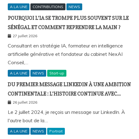
A LA UNE
CONTRIBUTIONS
NEWS
POURQUOI L’IA SE TROMPE PLUS SOUVENT SUR LE
SÉNÉGAL ET COMMENT REPRENDRE LA MAIN ?
27 juillet 2026
Consultant en stratégie IA, formateur en intelligence
artificielle générative et fondateur du cabinet NexAI
Conseil,…
A LA UNE
NEWS
Start-up
DU PREMIER MESSAGE LINKEDIN À UNE AMBITION
CONTINENTALE : L’HISTOIRE CONTINUE AVEC
BIRAHIM FALL ET BICTORYS
26 juillet 2026
Le 2 juillet 2024, je reçois un message sur LinkedIn. À
l'autre bout de la…
A LA UNE
NEWS
Portrait