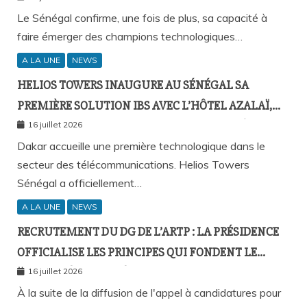
Le Sénégal confirme, une fois de plus, sa capacité à
faire émerger des champions technologiques…
A LA UNE
NEWS
HELIOS TOWERS INAUGURE AU SÉNÉGAL SA
PREMIÈRE SOLUTION IBS AVEC L’HÔTEL AZALAÏ,
NOUVEAU STANDARD DE LA CONNECTIVITÉ
16 juillet 2026
MOBILE À L’INTÉRIEUR DES BÂTIMENTS
Dakar accueille une première technologique dans le
secteur des télécommunications. Helios Towers
Sénégal a officiellement…
A LA UNE
NEWS
RECRUTEMENT DU DG DE L’ARTP : LA PRÉSIDENCE
OFFICIALISE LES PRINCIPES QUI FONDENT LE
RECOURS À L’APPEL À CANDIDATURES
16 juillet 2026
À la suite de la diffusion de l'appel à candidatures pour