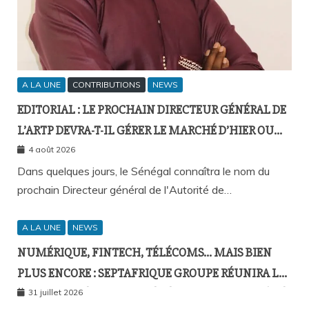
A LA UNE
CONTRIBUTIONS
NEWS
EDITORIAL : LE PROCHAIN DIRECTEUR GÉNÉRAL DE
L’ARTP DEVRA-T-IL GÉRER LE MARCHÉ D’HIER OU
CELUI DE DEMAIN ?
4 août 2026
Dans quelques jours, le Sénégal connaîtra le nom du
prochain Directeur général de l'Autorité de…
A LA UNE
NEWS
NUMÉRIQUE, FINTECH, TÉLÉCOMS… MAIS BIEN
PLUS ENCORE : SEPTAFRIQUE GROUPE RÉUNIRA LE
GOTHA DE L’ÉCONOMIE SÉNÉGALAISE LE 10 AOÛT À
31 juillet 2026