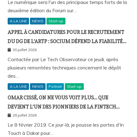
DAKAR
Le numérique sera l'un des principaux temps forts de la
deuxième édition du Forum sur…
A LA UNE
NEWS
Start-up
APPEL À CANDIDATURES POUR LE RECRUTEMENT
DU DG DE L’ARTP : SOCIUM DÉFEND LA FIABILITÉ
DE SA PLATEFORME MALGRÉ PLUSIEURS
30 juillet 2026
REMONTÉES TECHNIQUES
Contactée par Le Tech Observateur ce jeudi, après
plusieurs remontées techniques concernant le dépôt
des…
A LA UNE
NEWS
Portrait
Start-up
OMAR CISSÉ, ON NE VOUS VOIT PLUS… QUE
DEVIENT L’UN DES PIONNIERS DE LA FINTECH
SÉNÉGALAISE ?
28 juillet 2026
Le 8 février 2019. Ce jour-là, je pousse les portes d'In
Touch à Dakar pour…