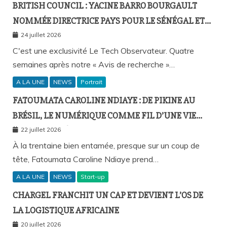
BRITISH COUNCIL : YACINE BARRO BOURGAULT
NOMMÉE DIRECTRICE PAYS POUR LE SÉNÉGAL ET
L’AFRIQUE FRANCOPHONE
24 juillet 2026
C'est une exclusivité Le Tech Observateur. Quatre
semaines après notre « Avis de recherche »…
A LA UNE
NEWS
Portrait
FATOUMATA CAROLINE NDIAYE : DE PIKINE AU
BRÉSIL, LE NUMÉRIQUE COMME FIL D’UNE VIE
SANS FRONTIÈRES
22 juillet 2026
À la trentaine bien entamée, presque sur un coup de
tête, Fatoumata Caroline Ndiaye prend…
A LA UNE
NEWS
Start-up
CHARGEL FRANCHIT UN CAP ET DEVIENT L’OS DE
LA LOGISTIQUE AFRICAINE
20 juillet 2026