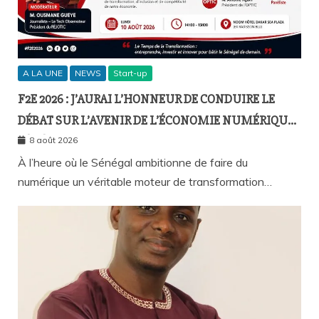
A LA UNE
NEWS
Start-up
F2E 2026 : J’AURAI L’HONNEUR DE CONDUIRE LE
DÉBAT SUR L’AVENIR DE L’ÉCONOMIE NUMÉRIQUE
SÉNÉGALAISE
8 août 2026
À l’heure où le Sénégal ambitionne de faire du
numérique un véritable moteur de transformation…