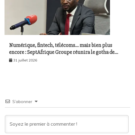
Numérique, fintech, télécoms… mais bien plus
encore : SeptAfrique Groupe réunira le gotha de
l’économie sénégalaise le 10 août à Dakar
31 juillet 2026
S’abonner