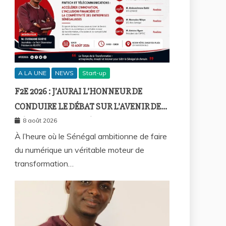
A LA UNE
NEWS
Start-up
F2E 2026 : J’AURAI L’HONNEUR DE
CONDUIRE LE DÉBAT SUR L’AVENIR DE
L’ÉCONOMIE NUMÉRIQUE
8 août 2026
SÉNÉGALAISE
À l’heure où le Sénégal ambitionne de faire
du numérique un véritable moteur de
transformation…