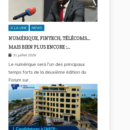
A LA UNE
NEWS
NUMÉRIQUE, FINTECH, TÉLÉCOMS…
MAIS BIEN PLUS ENCORE :
SEPTAFRIQUE GROUPE RÉUNIRA LE
31 juillet 2026
GOTHA DE L’ÉCONOMIE SÉNÉGALAISE
Le numérique sera l'un des principaux
temps forts de la deuxième édition du
LE 10 AOÛT À DAKAR
Forum sur…