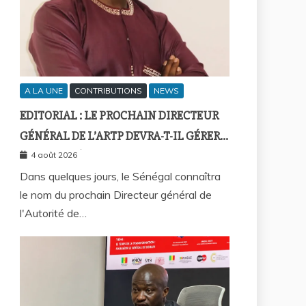
A LA UNE
CONTRIBUTIONS
NEWS
EDITORIAL : LE PROCHAIN DIRECTEUR
GÉNÉRAL DE L’ARTP DEVRA-T-IL GÉRER
LE MARCHÉ D’HIER OU CELUI DE
4 août 2026
DEMAIN ?
Dans quelques jours, le Sénégal connaîtra
le nom du prochain Directeur général de
l'Autorité de…