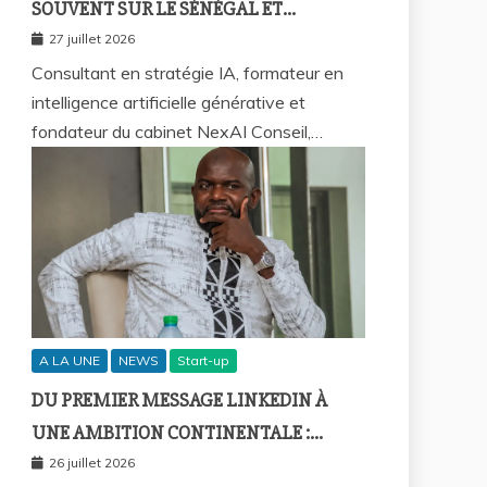
SOUVENT SUR LE SÉNÉGAL ET
COMMENT REPRENDRE LA MAIN ?
27 juillet 2026
Consultant en stratégie IA, formateur en
intelligence artificielle générative et
fondateur du cabinet NexAI Conseil,…
A LA UNE
NEWS
Start-up
DU PREMIER MESSAGE LINKEDIN À
UNE AMBITION CONTINENTALE :
L’HISTOIRE CONTINUE AVEC BIRAHIM
26 juillet 2026