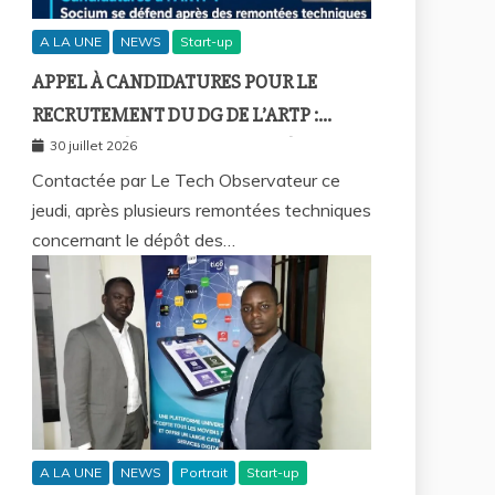
A LA UNE
NEWS
Start-up
APPEL À CANDIDATURES POUR LE
RECRUTEMENT DU DG DE L’ARTP :
SOCIUM DÉFEND LA FIABILITÉ DE SA
30 juillet 2026
PLATEFORME MALGRÉ PLUSIEURS
Contactée par Le Tech Observateur ce
jeudi, après plusieurs remontées techniques
REMONTÉES TECHNIQUES
concernant le dépôt des…
A LA UNE
NEWS
Portrait
Start-up