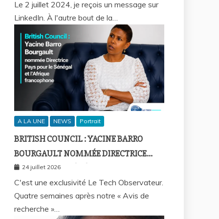
FALL ET BICTORYS
Le 2 juillet 2024, je reçois un message sur
LinkedIn. À l'autre bout de la…
A LA UNE
NEWS
Portrait
BRITISH COUNCIL : YACINE BARRO
BOURGAULT NOMMÉE DIRECTRICE
PAYS POUR LE SÉNÉGAL ET L’AFRIQUE
24 juillet 2026
FRANCOPHONE
C'est une exclusivité Le Tech Observateur.
Quatre semaines après notre « Avis de
recherche »…