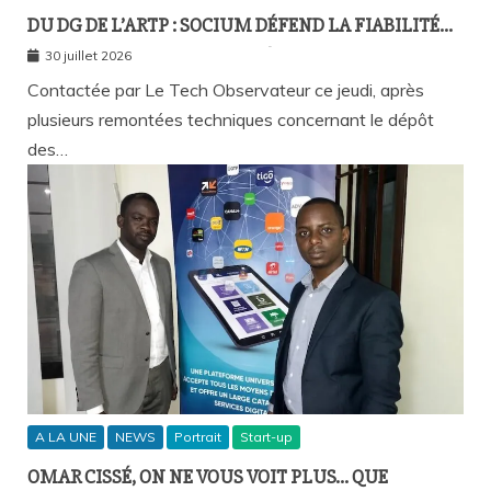
DU DG DE L’ARTP : SOCIUM DÉFEND LA FIABILITÉ
DE SA PLATEFORME MALGRÉ PLUSIEURS
30 juillet 2026
REMONTÉES TECHNIQUES
Contactée par Le Tech Observateur ce jeudi, après
plusieurs remontées techniques concernant le dépôt
des…
A LA UNE
NEWS
Portrait
Start-up
OMAR CISSÉ, ON NE VOUS VOIT PLUS… QUE