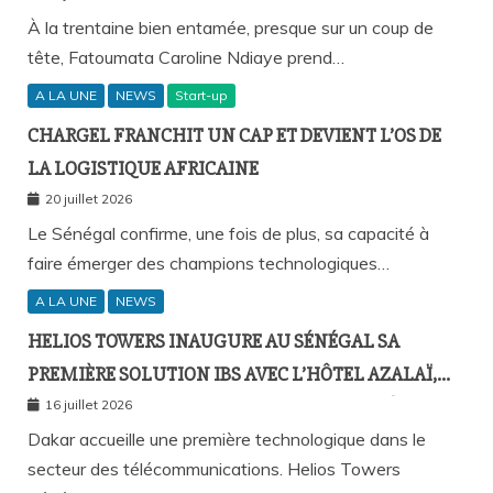
À la trentaine bien entamée, presque sur un coup de
tête, Fatoumata Caroline Ndiaye prend…
A LA UNE
NEWS
Start-up
CHARGEL FRANCHIT UN CAP ET DEVIENT L’OS DE
LA LOGISTIQUE AFRICAINE
20 juillet 2026
Le Sénégal confirme, une fois de plus, sa capacité à
faire émerger des champions technologiques…
A LA UNE
NEWS
HELIOS TOWERS INAUGURE AU SÉNÉGAL SA
PREMIÈRE SOLUTION IBS AVEC L’HÔTEL AZALAÏ,
NOUVEAU STANDARD DE LA CONNECTIVITÉ
16 juillet 2026
MOBILE À L’INTÉRIEUR DES BÂTIMENTS
Dakar accueille une première technologique dans le
secteur des télécommunications. Helios Towers