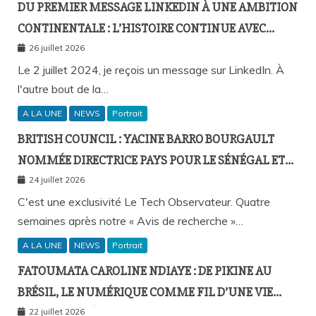
DU PREMIER MESSAGE LINKEDIN À UNE AMBITION
CONTINENTALE : L’HISTOIRE CONTINUE AVEC
BIRAHIM FALL ET BICTORYS
26 juillet 2026
Le 2 juillet 2024, je reçois un message sur LinkedIn. À
l'autre bout de la…
A LA UNE
NEWS
Portrait
BRITISH COUNCIL : YACINE BARRO BOURGAULT
NOMMÉE DIRECTRICE PAYS POUR LE SÉNÉGAL ET
L’AFRIQUE FRANCOPHONE
24 juillet 2026
C'est une exclusivité Le Tech Observateur. Quatre
semaines après notre « Avis de recherche »…
A LA UNE
NEWS
Portrait
FATOUMATA CAROLINE NDIAYE : DE PIKINE AU
BRÉSIL, LE NUMÉRIQUE COMME FIL D’UNE VIE
SANS FRONTIÈRES
22 juillet 2026