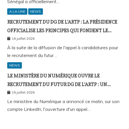
Sénégal a officiellement…
A LA UNE
NEWS
RECRUTEMENT DU DG DE L’ARTP : LA PRÉSIDENCE
OFFICIALISE LES PRINCIPES QUI FONDENT LE
RECOURS À L’APPEL À CANDIDATURES
16 juillet 2026
À la suite de la diffusion de l'appel à candidatures pour
le recrutement du futur…
NEWS
LE MINISTÈRE DU NUMÉRIQUE OUVRE LE
RECRUTEMENT DU FUTUR DG DE L’ARTP : UN
PREMIER PAS VERS LA MÉRITOCRATIE
16 juillet 2026
RÉPUBLICAINE ?
Le ministère du Numérique a annoncé ce matin, sur son
compte LinkedIn, l'ouverture d'un appel…