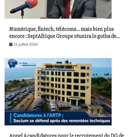
Numérique, fintech, télécoms… mais bien plus
encore : SeptAfrique Groupe réunira le gotha de
l’économie sénégalaise le 10 août à Dakar
31 juillet 2026
Appel à candidatures pour le recrutement du DG de