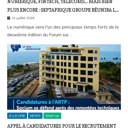
NUMÉRIQUE, FINTECH, TÉLÉCOMS… MAIS BIEN
PLUS ENCORE : SEPTAFRIQUE GROUPE RÉUNIRA LE
GOTHA DE L’ÉCONOMIE SÉNÉGALAISE LE 10 AOÛT À
31 juillet 2026
DAKAR
Le numérique sera l'un des principaux temps forts de la
deuxième édition du Forum sur…
A LA UNE
NEWS
Start-up
APPEL À CANDIDATURES POUR LE RECRUTEMENT