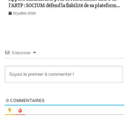
l’ARTP : SOCIUM défend la fiabilité de sa plateforme
malgré plusieurs remontées techniques
30 juillet 2026
S’abonner
0
COMMENTAIRES