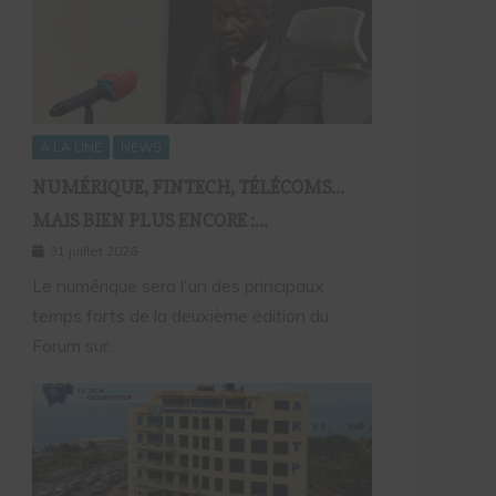
A LA UNE
NEWS
NUMÉRIQUE, FINTECH, TÉLÉCOMS…
MAIS BIEN PLUS ENCORE :
SEPTAFRIQUE GROUPE RÉUNIRA LE
31 juillet 2026
GOTHA DE L’ÉCONOMIE SÉNÉGALAISE
Le numérique sera l'un des principaux
temps forts de la deuxième édition du
LE 10 AOÛT À DAKAR
Forum sur…