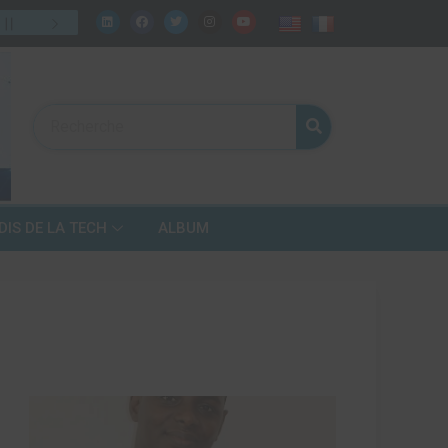
elui de demain ?
31
/
07
:
Numérique, fintech, télécoms… mais bien 
DIS DE LA TECH
ALBUM