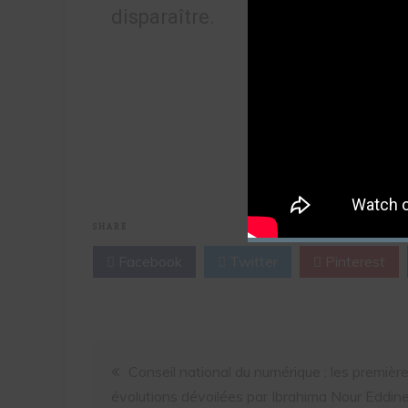
disparaître.
Évalu
SHARE
Facebook
Twitter
Pinterest
Conseil national du numérique : les premièr
évolutions dévoilées par Ibrahima Nour Eddin