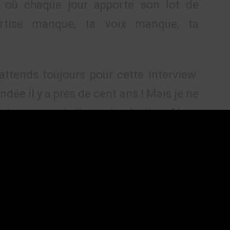
, où chaque jour apporte son lot de
ertise manque, ta voix manque, ta
attends toujours pour cette interview.
andée il y a près de cent ans ! Mais je ne
t rarement l’agenda facile. Alors,
cherche.
w, mais parce que l’écosystème n’a pas
cieux, ton exigence, ta passion, ton sens
arais — même furtivement, même juste
ue cette fois… on ne te laissera plus