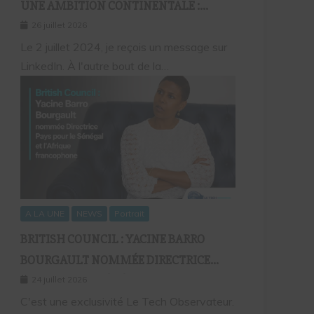
UNE AMBITION CONTINENTALE :
L’HISTOIRE CONTINUE AVEC BIRAHIM
26 juillet 2026
FALL ET BICTORYS
Le 2 juillet 2024, je reçois un message sur
LinkedIn. À l'autre bout de la…
A LA UNE
NEWS
Portrait
BRITISH COUNCIL : YACINE BARRO
BOURGAULT NOMMÉE DIRECTRICE
PAYS POUR LE SÉNÉGAL ET L’AFRIQUE
24 juillet 2026
FRANCOPHONE
C'est une exclusivité Le Tech Observateur.