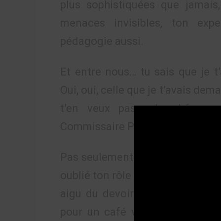
plus sophistiquées que jamais
menaces invisibles, ton exp
pédagogie aussi.
Et entre nous… tu sais que je t’
Oui, oui, celle que je t’avais dem
t’en veux pas : les héros on
Commissaire Papa Gueye, on te 
Pas seulement pour une intervie
oublié ton rôle de bouclier silen
aigu du devoir. Et si tu réapp
pour un café virtuel — sache q