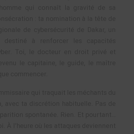
 homme qui connaît la gravité de sa
consécration : ta nomination à la tête de
gionale de cybersécurité de Dakar, un
, destiné à renforcer les capacités
er. Toi, le docteur en droit privé et
evenu le capitaine, le guide, le maître
t que commencer.
mmissaire qui traquait les méchants du
n, avec ta discrétion habituelle. Pas de
pparition spontanée. Rien. Et pourtant…
oi. À l’heure où les attaques deviennent