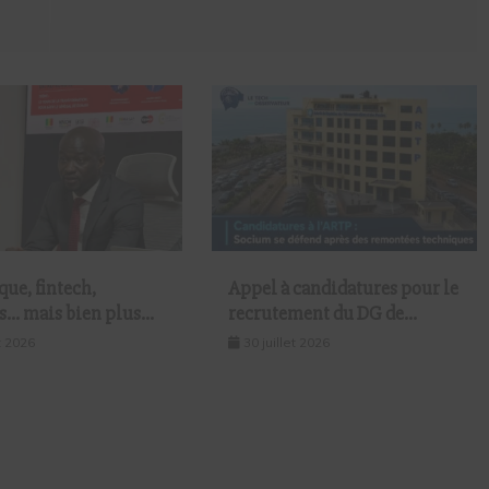
ue, fintech,
Appel à candidatures pour le
s… mais bien plus
recrutement du DG de
: SeptAfrique Groupe
l’ARTP : SOCIUM défend la
et 2026
30 juillet 2026
le gotha de
fiabilité de sa plateforme
ie sénégalaise le 10
malgré plusieurs remontées
akar
techniques