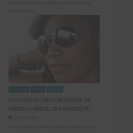
Quatre semaines après notre « Avis de
recherche »…
A LA UNE
NEWS
Portrait
FATOUMATA CAROLINE NDIAYE : DE
PIKINE AU BRÉSIL, LE NUMÉRIQUE
COMME FIL D’UNE VIE SANS
22 juillet 2026
FRONTIÈRES
À la trentaine bien entamée, presque sur