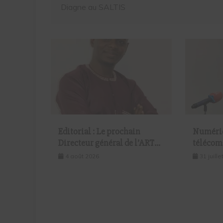
Diagne au SALTIS
Editorial : Le prochain
Numériq
Directeur général de l’ARTP
télécom
devra-t-il gérer le marché
encore 
4 août 2026
31 juill
d’hier ou celui de demain ?
réunira 
l’économ
août à D