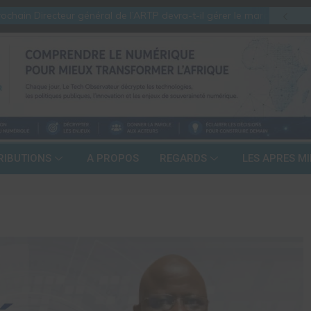
ain Directeur général de l’ARTP devra-t-il gérer le marché d’hier ou c
RIBUTIONS
A PROPOS
REGARDS
LES APRES MI