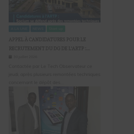
A LA UNE
NEWS
Start-up
APPEL À CANDIDATURES POUR LE
RECRUTEMENT DU DG DE L’ARTP :
SOCIUM DÉFEND LA FIABILITÉ DE SA
30 juillet 2026
PLATEFORME MALGRÉ PLUSIEURS
Contactée par Le Tech Observateur ce
jeudi, après plusieurs remontées techniques
REMONTÉES TECHNIQUES
concernant le dépôt des…