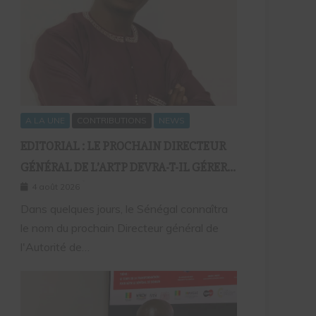
A LA UNE
CONTRIBUTIONS
NEWS
EDITORIAL : LE PROCHAIN DIRECTEUR
GÉNÉRAL DE L’ARTP DEVRA-T-IL GÉRER
LE MARCHÉ D’HIER OU CELUI DE
4 août 2026
DEMAIN ?
Dans quelques jours, le Sénégal connaîtra
le nom du prochain Directeur général de
l'Autorité de…