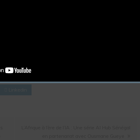
0
ation de l'articl
e
Linkedin
es
L’Afrique à l’ère de l’IA : Une série AI Hub Sénégal
e
en partenariat avec Ousmane Gueye