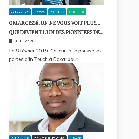
A LA UNE
NEWS
Portrait
Start-up
OMAR CISSÉ, ON NE VOUS VOIT PLUS…
QUE DEVIENT L’UN DES PIONNIERS DE
LA FINTECH SÉNÉGALAISE ?
28 juillet 2026
Le 8 février 2019. Ce jour-là, je pousse les
portes d'In Touch à Dakar pour…
A LA UNE
CONTRIBUTIONS
NEWS