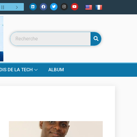
lui de demain ?
31
/
07
:
Numérique, fintech, télécoms… mais bien pl
DIS DE LA TECH
ALBUM