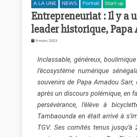
A LA UNE
NEWS
Portrait
Start-up
Entrepreneuriat : Il y a 
leader historique, Pap
9 mars 2023
Inclassable, généreux, boulimique d
l’écosystème numérique sénégal
souvenirs de Papa Amadou Sarr, 
après un discours polémique, en fa
persévérance, l’élève à bicyc
Tambaounda en était arrivé à s’i
TGV. Ses comités tenus jusqu’à 2