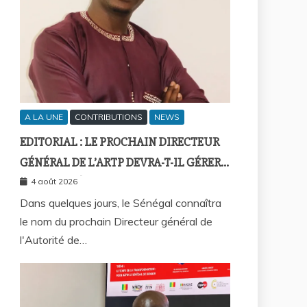
A LA UNE
CONTRIBUTIONS
NEWS
EDITORIAL : LE PROCHAIN DIRECTEUR
GÉNÉRAL DE L’ARTP DEVRA-T-IL GÉRER
LE MARCHÉ D’HIER OU CELUI DE
4 août 2026
DEMAIN ?
Dans quelques jours, le Sénégal connaîtra
le nom du prochain Directeur général de
l'Autorité de…