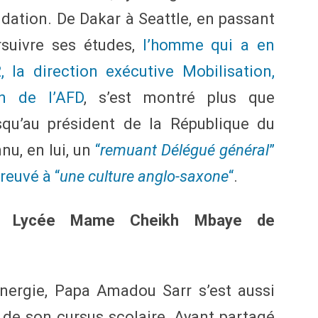
dation. De Dakar à Seattle, en passant
rsuivre ses études,
l’homme qui a en
 la direction exécutive Mobilisation,
on de l’AFD
, s’est montré plus que
squ’au président de la République du
nu, en lui, un
“
remuant Délégué général
”
breuvé à “
une culture anglo-saxone
“
.
au Lycée Mame Cheikh Mbaye de
nergie, Papa Amadou Sarr s’est aussi
rs de son cursus scolaire. Ayant partagé