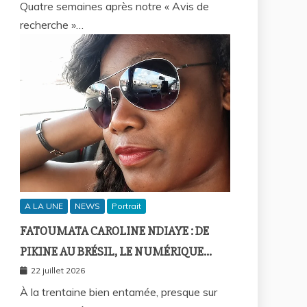
Quatre semaines après notre « Avis de
recherche »…
A LA UNE
NEWS
Portrait
FATOUMATA CAROLINE NDIAYE : DE
PIKINE AU BRÉSIL, LE NUMÉRIQUE
COMME FIL D’UNE VIE SANS
22 juillet 2026
FRONTIÈRES
À la trentaine bien entamée, presque sur