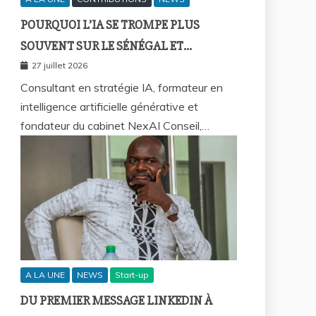
POURQUOI L’IA SE TROMPE PLUS
SOUVENT SUR LE SÉNÉGAL ET
COMMENT REPRENDRE LA MAIN ?
27 juillet 2026
Consultant en stratégie IA, formateur en
intelligence artificielle générative et
fondateur du cabinet NexAI Conseil,…
A LA UNE
NEWS
Start-up
DU PREMIER MESSAGE LINKEDIN À