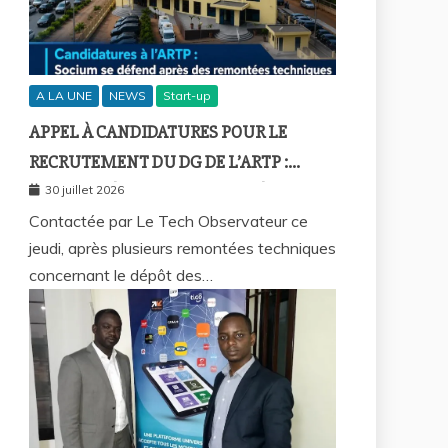
A LA UNE
NEWS
Start-up
APPEL À CANDIDATURES POUR LE
RECRUTEMENT DU DG DE L’ARTP :
SOCIUM DÉFEND LA FIABILITÉ DE SA
30 juillet 2026
PLATEFORME MALGRÉ PLUSIEURS
Contactée par Le Tech Observateur ce
jeudi, après plusieurs remontées techniques
REMONTÉES TECHNIQUES
concernant le dépôt des…