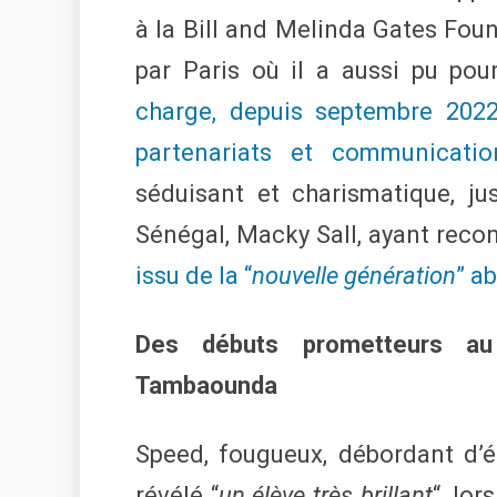
à la Bill and Melinda Gates Foun
par Paris où il a aussi pu pou
charge, depuis septembre 2022,
partenariats et communicati
séduisant et charismatique, ju
Sénégal, Macky Sall, ayant recon
issu de la “
nouvelle génération
” a
Des débuts prometteurs 
Tambaounda
Speed, fougueux, débordant d’é
révélé “
un élève très brillant
“, lo