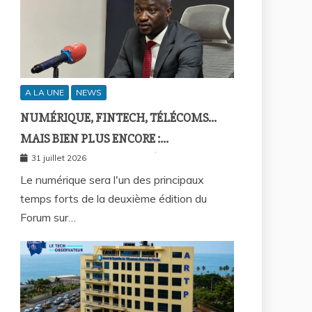
A LA UNE
NEWS
NUMÉRIQUE, FINTECH, TÉLÉCOMS…
MAIS BIEN PLUS ENCORE :
SEPTAFRIQUE GROUPE RÉUNIRA LE
31 juillet 2026
GOTHA DE L’ÉCONOMIE SÉNÉGALAISE
Le numérique sera l'un des principaux
temps forts de la deuxième édition du
LE 10 AOÛT À DAKAR
Forum sur…