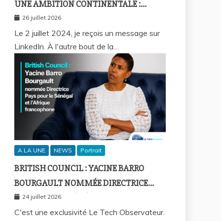
UNE AMBITION CONTINENTALE :
L’HISTOIRE CONTINUE AVEC BIRAHIM
26 juillet 2026
FALL ET BICTORYS
Le 2 juillet 2024, je reçois un message sur
LinkedIn. À l'autre bout de la…
A LA UNE
NEWS
Portrait
BRITISH COUNCIL : YACINE BARRO
BOURGAULT NOMMÉE DIRECTRICE
PAYS POUR LE SÉNÉGAL ET L’AFRIQUE
24 juillet 2026
FRANCOPHONE
C'est une exclusivité Le Tech Observateur.