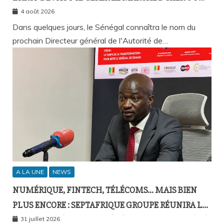
CELUI DE DEMAIN ?
4 août 2026
Dans quelques jours, le Sénégal connaîtra le nom du
prochain Directeur général de l'Autorité de…
A LA UNE
NEWS
NUMÉRIQUE, FINTECH, TÉLÉCOMS… MAIS BIEN
PLUS ENCORE : SEPTAFRIQUE GROUPE RÉUNIRA LE
GOTHA DE L’ÉCONOMIE SÉNÉGALAISE LE 10 AOÛT À
31 juillet 2026