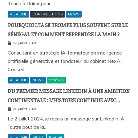
Touch à Dakar pour…
A LA UNE
CONTRIBUTIONS
NEWS
POURQUOI L’IA SE TROMPE PLUS SOUVENT SUR LE
SÉNÉGAL ET COMMENT REPRENDRE LA MAIN ?
27 juillet 2026
Consultant en stratégie IA, formateur en intelligence
artificielle générative et fondateur du cabinet NexAI
Conseil,…
A LA UNE
NEWS
Start-up
DU PREMIER MESSAGE LINKEDIN À UNE AMBITION
CONTINENTALE : L’HISTOIRE CONTINUE AVEC
BIRAHIM FALL ET BICTORYS
26 juillet 2026
Le 2 juillet 2024, je reçois un message sur LinkedIn. À
l'autre bout de la…
A LA UNE
NEWS
Portrait