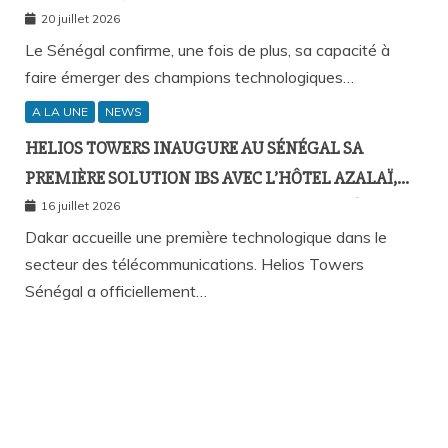
20 juillet 2026
Le Sénégal confirme, une fois de plus, sa capacité à
faire émerger des champions technologiques…
A LA UNE
NEWS
HELIOS TOWERS INAUGURE AU SÉNÉGAL SA
PREMIÈRE SOLUTION IBS AVEC L’HÔTEL AZALAÏ,
NOUVEAU STANDARD DE LA CONNECTIVITÉ
16 juillet 2026
MOBILE À L’INTÉRIEUR DES BÂTIMENTS
Dakar accueille une première technologique dans le
secteur des télécommunications. Helios Towers
Sénégal a officiellement…