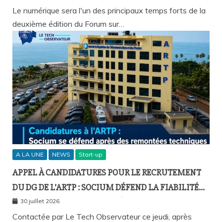
DAKAR
Le numérique sera l'un des principaux temps forts de la
deuxième édition du Forum sur…
A LA UNE
NEWS
Start-up
APPEL À CANDIDATURES POUR LE RECRUTEMENT
DU DG DE L’ARTP : SOCIUM DÉFEND LA FIABILITÉ
DE SA PLATEFORME MALGRÉ PLUSIEURS
30 juillet 2026
REMONTÉES TECHNIQUES
Contactée par Le Tech Observateur ce jeudi, après