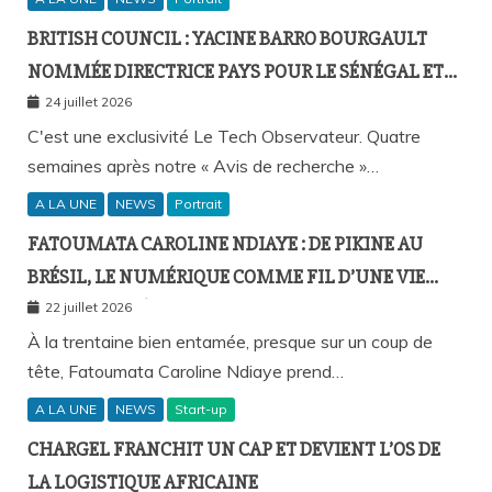
BRITISH COUNCIL : YACINE BARRO BOURGAULT
NOMMÉE DIRECTRICE PAYS POUR LE SÉNÉGAL ET
L’AFRIQUE FRANCOPHONE
24 juillet 2026
C'est une exclusivité Le Tech Observateur. Quatre
semaines après notre « Avis de recherche »…
A LA UNE
NEWS
Portrait
FATOUMATA CAROLINE NDIAYE : DE PIKINE AU
BRÉSIL, LE NUMÉRIQUE COMME FIL D’UNE VIE
SANS FRONTIÈRES
22 juillet 2026
À la trentaine bien entamée, presque sur un coup de
tête, Fatoumata Caroline Ndiaye prend…
A LA UNE
NEWS
Start-up
CHARGEL FRANCHIT UN CAP ET DEVIENT L’OS DE
LA LOGISTIQUE AFRICAINE