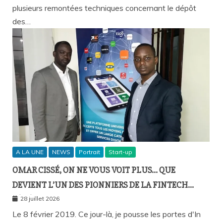
plusieurs remontées techniques concernant le dépôt
des…
A LA UNE
NEWS
Portrait
Start-up
OMAR CISSÉ, ON NE VOUS VOIT PLUS… QUE
DEVIENT L’UN DES PIONNIERS DE LA FINTECH
SÉNÉGALAISE ?
28 juillet 2026
Le 8 février 2019. Ce jour-là, je pousse les portes d'In