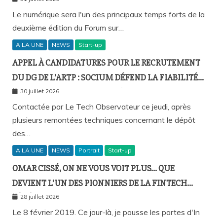
GOTHA DE L’ÉCONOMIE SÉNÉGALAISE LE 10 AOÛT À
DAKAR
Le numérique sera l'un des principaux temps forts de la
deuxième édition du Forum sur…
A LA UNE
NEWS
Start-up
APPEL À CANDIDATURES POUR LE RECRUTEMENT
DU DG DE L’ARTP : SOCIUM DÉFEND LA FIABILITÉ
DE SA PLATEFORME MALGRÉ PLUSIEURS
30 juillet 2026
REMONTÉES TECHNIQUES
Contactée par Le Tech Observateur ce jeudi, après
plusieurs remontées techniques concernant le dépôt
des…
A LA UNE
NEWS
Portrait
Start-up
OMAR CISSÉ, ON NE VOUS VOIT PLUS… QUE
DEVIENT L’UN DES PIONNIERS DE LA FINTECH
SÉNÉGALAISE ?
28 juillet 2026
Le 8 février 2019. Ce jour-là, je pousse les portes d'In