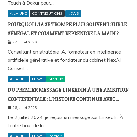
Touch à Dakar pour…
A LA UNE
CONTRIBUTIONS
NEWS
POURQUOI L’IA SE TROMPE PLUS SOUVENT SUR LE
SÉNÉGAL ET COMMENT REPRENDRE LA MAIN ?
27 juillet 2026
Consultant en stratégie IA, formateur en intelligence
artificielle générative et fondateur du cabinet NexAI
Conseil,…
A LA UNE
NEWS
Start-up
DU PREMIER MESSAGE LINKEDIN À UNE AMBITION
CONTINENTALE : L’HISTOIRE CONTINUE AVEC
BIRAHIM FALL ET BICTORYS
26 juillet 2026
Le 2 juillet 2024, je reçois un message sur LinkedIn. À
l'autre bout de la…
A LA UNE
NEWS
Portrait