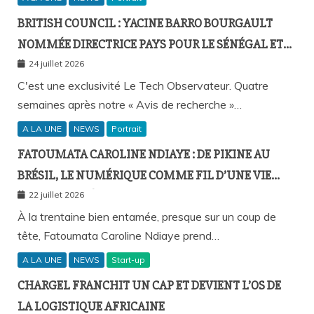
BRITISH COUNCIL : YACINE BARRO BOURGAULT
NOMMÉE DIRECTRICE PAYS POUR LE SÉNÉGAL ET
L’AFRIQUE FRANCOPHONE
24 juillet 2026
C'est une exclusivité Le Tech Observateur. Quatre
semaines après notre « Avis de recherche »…
A LA UNE
NEWS
Portrait
FATOUMATA CAROLINE NDIAYE : DE PIKINE AU
BRÉSIL, LE NUMÉRIQUE COMME FIL D’UNE VIE
SANS FRONTIÈRES
22 juillet 2026
À la trentaine bien entamée, presque sur un coup de
tête, Fatoumata Caroline Ndiaye prend…
A LA UNE
NEWS
Start-up
CHARGEL FRANCHIT UN CAP ET DEVIENT L’OS DE
LA LOGISTIQUE AFRICAINE