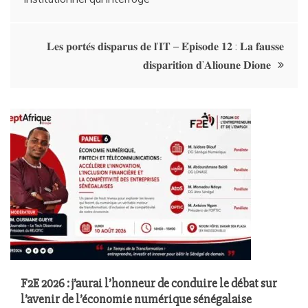
𝐋𝐞𝐬 𝐩𝐨𝐫𝐭𝐞́𝐬 𝐝𝐢𝐬𝐩𝐚𝐫𝐮𝐬 𝐝𝐞 𝐥’𝐈𝐓 – 𝐄́𝐩𝐢𝐬𝐨𝐝𝐞 𝟏𝟐 : 𝐋𝐚 𝐟𝐚𝐮𝐬𝐬𝐞
𝐝𝐢𝐬𝐩𝐚𝐫𝐢𝐭𝐢𝐨𝐧 𝐝’𝐀𝐥𝐢𝐨𝐮𝐧𝐞 𝐃𝐢𝐨𝐧𝐞
F2E 2026 : j’aurai l’honneur de conduire le débat sur
l’avenir de l’économie numérique sénégalaise