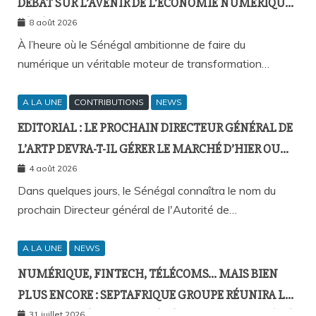
DÉBAT SUR L’AVENIR DE L’ÉCONOMIE NUMÉRIQUE
SÉNÉGALAISE
8 août 2026
À l’heure où le Sénégal ambitionne de faire du
numérique un véritable moteur de transformation…
A LA UNE
CONTRIBUTIONS
NEWS
EDITORIAL : LE PROCHAIN DIRECTEUR GÉNÉRAL DE
L’ARTP DEVRA-T-IL GÉRER LE MARCHÉ D’HIER OU
CELUI DE DEMAIN ?
4 août 2026
Dans quelques jours, le Sénégal connaîtra le nom du
prochain Directeur général de l'Autorité de…
A LA UNE
NEWS
NUMÉRIQUE, FINTECH, TÉLÉCOMS… MAIS BIEN
PLUS ENCORE : SEPTAFRIQUE GROUPE RÉUNIRA LE
31 juillet 2026