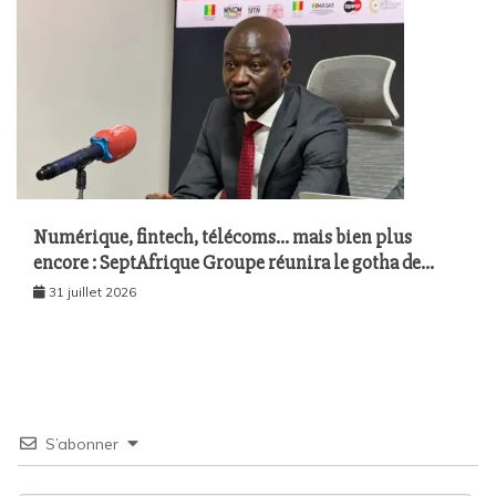
Numérique, fintech, télécoms… mais bien plus
encore : SeptAfrique Groupe réunira le gotha de
l’économie sénégalaise le 10 août à Dakar
31 juillet 2026
S’abonner