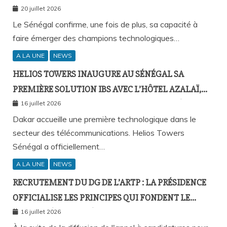
20 juillet 2026
Le Sénégal confirme, une fois de plus, sa capacité à
faire émerger des champions technologiques…
A LA UNE
NEWS
HELIOS TOWERS INAUGURE AU SÉNÉGAL SA
PREMIÈRE SOLUTION IBS AVEC L’HÔTEL AZALAÏ,
NOUVEAU STANDARD DE LA CONNECTIVITÉ
16 juillet 2026
MOBILE À L’INTÉRIEUR DES BÂTIMENTS
Dakar accueille une première technologique dans le
secteur des télécommunications. Helios Towers
Sénégal a officiellement…
A LA UNE
NEWS
RECRUTEMENT DU DG DE L’ARTP : LA PRÉSIDENCE
OFFICIALISE LES PRINCIPES QUI FONDENT LE
RECOURS À L’APPEL À CANDIDATURES
16 juillet 2026