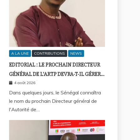
A LA UNE
CONTRIBUTIONS
NEWS
EDITORIAL : LE PROCHAIN DIRECTEUR
GÉNÉRAL DE L’ARTP DEVRA-T-IL GÉRER
LE MARCHÉ D’HIER OU CELUI DE
4 août 2026
DEMAIN ?
Dans quelques jours, le Sénégal connaîtra
le nom du prochain Directeur général de
l'Autorité de…