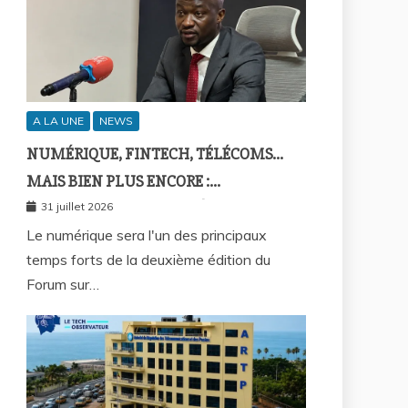
A LA UNE
NEWS
NUMÉRIQUE, FINTECH, TÉLÉCOMS…
MAIS BIEN PLUS ENCORE :
SEPTAFRIQUE GROUPE RÉUNIRA LE
31 juillet 2026
GOTHA DE L’ÉCONOMIE SÉNÉGALAISE
Le numérique sera l'un des principaux
temps forts de la deuxième édition du
LE 10 AOÛT À DAKAR
Forum sur…