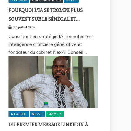
POURQUOI L’IA SE TROMPE PLUS
SOUVENT SUR LE SÉNÉGAL ET
COMMENT REPRENDRE LA MAIN ?
27 juillet 2026
Consultant en stratégie IA, formateur en
intelligence artificielle générative et
fondateur du cabinet NexAI Conseil,…
A LA UNE
NEWS
Start-up
DU PREMIER MESSAGE LINKEDIN À