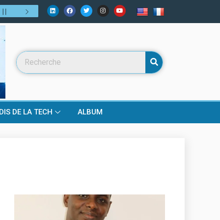
lui de demain ?
31
/
07
:
Numérique, fintech, télécoms… mais bien p
DIS DE LA TECH
ALBUM