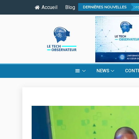
04
/
08
:
Editorial : Le procha
Accueil
Blog
DERNIÈRES NOUVELLES
NEWS
CONT