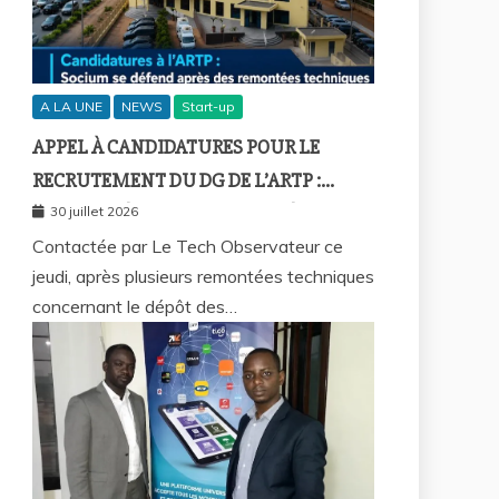
A LA UNE
NEWS
Start-up
APPEL À CANDIDATURES POUR LE
RECRUTEMENT DU DG DE L’ARTP :
SOCIUM DÉFEND LA FIABILITÉ DE SA
30 juillet 2026
PLATEFORME MALGRÉ PLUSIEURS
Contactée par Le Tech Observateur ce
jeudi, après plusieurs remontées techniques
REMONTÉES TECHNIQUES
concernant le dépôt des…