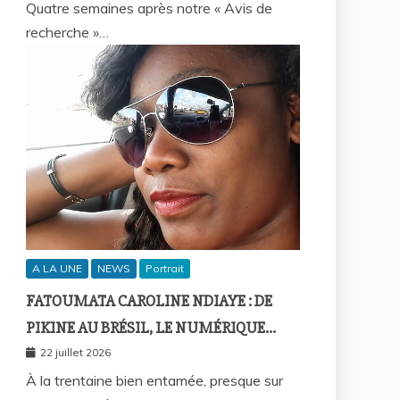
Quatre semaines après notre « Avis de
recherche »…
A LA UNE
NEWS
Portrait
FATOUMATA CAROLINE NDIAYE : DE
PIKINE AU BRÉSIL, LE NUMÉRIQUE
COMME FIL D’UNE VIE SANS
22 juillet 2026
FRONTIÈRES
À la trentaine bien entamée, presque sur