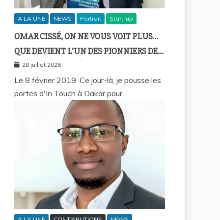
A LA UNE
NEWS
Portrait
Start-up
OMAR CISSÉ, ON NE VOUS VOIT PLUS…
QUE DEVIENT L’UN DES PIONNIERS DE
LA FINTECH SÉNÉGALAISE ?
28 juillet 2026
Le 8 février 2019. Ce jour-là, je pousse les
portes d'In Touch à Dakar pour…
A LA UNE
CONTRIBUTIONS
NEWS