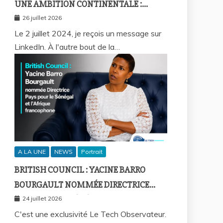
UNE AMBITION CONTINENTALE :
L’HISTOIRE CONTINUE AVEC BIRAHIM
26 juillet 2026
FALL ET BICTORYS
Le 2 juillet 2024, je reçois un message sur
LinkedIn. À l'autre bout de la…
A LA UNE
NEWS
Portrait
BRITISH COUNCIL : YACINE BARRO
BOURGAULT NOMMÉE DIRECTRICE
PAYS POUR LE SÉNÉGAL ET L’AFRIQUE
24 juillet 2026
FRANCOPHONE
C'est une exclusivité Le Tech Observateur.