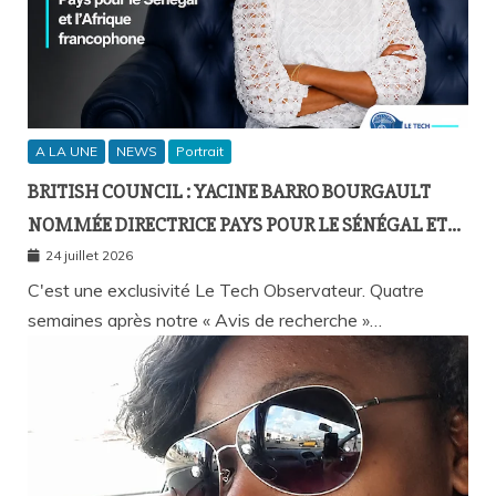
A LA UNE
NEWS
Portrait
BRITISH COUNCIL : YACINE BARRO BOURGAULT
NOMMÉE DIRECTRICE PAYS POUR LE SÉNÉGAL ET
L’AFRIQUE FRANCOPHONE
24 juillet 2026
C'est une exclusivité Le Tech Observateur. Quatre
semaines après notre « Avis de recherche »…