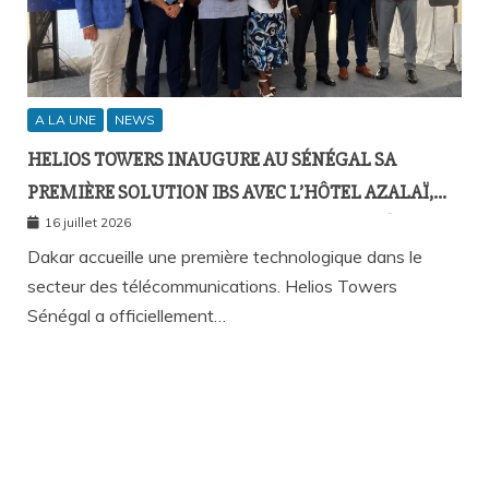
A LA UNE
NEWS
HELIOS TOWERS INAUGURE AU SÉNÉGAL SA
PREMIÈRE SOLUTION IBS AVEC L’HÔTEL AZALAÏ,
NOUVEAU STANDARD DE LA CONNECTIVITÉ
16 juillet 2026
MOBILE À L’INTÉRIEUR DES BÂTIMENTS
Dakar accueille une première technologique dans le
secteur des télécommunications. Helios Towers
Sénégal a officiellement…