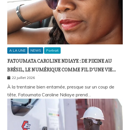
A LA UNE
NEWS
Portrait
FATOUMATA CAROLINE NDIAYE : DE PIKINE AU
BRÉSIL, LE NUMÉRIQUE COMME FIL D’UNE VIE
SANS FRONTIÈRES
22 juillet 2026
À la trentaine bien entamée, presque sur un coup de
tête, Fatoumata Caroline Ndiaye prend…