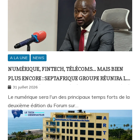
A LA UNE
NEWS
NUMÉRIQUE, FINTECH, TÉLÉCOMS… MAIS BIEN
PLUS ENCORE : SEPTAFRIQUE GROUPE RÉUNIRA LE
GOTHA DE L’ÉCONOMIE SÉNÉGALAISE LE 10 AOÛT À
31 juillet 2026
DAKAR
Le numérique sera l'un des principaux temps forts de la
deuxième édition du Forum sur…