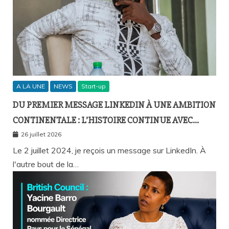
A LA UNE
NEWS
Start-up
DU PREMIER MESSAGE LINKEDIN À UNE AMBITION
CONTINENTALE : L’HISTOIRE CONTINUE AVEC
BIRAHIM FALL ET BICTORYS
26 juillet 2026
Le 2 juillet 2024, je reçois un message sur LinkedIn. À
l'autre bout de la…