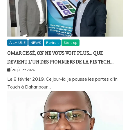
A LA UNE
NEWS
Portrait
Start-up
OMAR CISSÉ, ON NE VOUS VOIT PLUS… QUE
DEVIENT L’UN DES PIONNIERS DE LA FINTECH
SÉNÉGALAISE ?
28 juillet 2026
Le 8 février 2019. Ce jour-là, je pousse les portes d'In
Touch à Dakar pour…