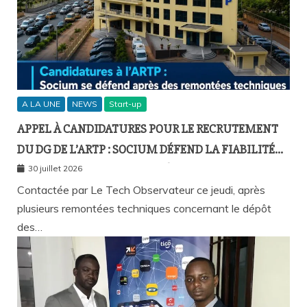
A LA UNE
NEWS
Start-up
APPEL À CANDIDATURES POUR LE RECRUTEMENT
DU DG DE L’ARTP : SOCIUM DÉFEND LA FIABILITÉ
DE SA PLATEFORME MALGRÉ PLUSIEURS
30 juillet 2026
REMONTÉES TECHNIQUES
Contactée par Le Tech Observateur ce jeudi, après
plusieurs remontées techniques concernant le dépôt
des…