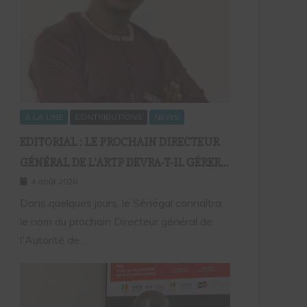
A LA UNE
CONTRIBUTIONS
NEWS
EDITORIAL : LE PROCHAIN DIRECTEUR
GÉNÉRAL DE L’ARTP DEVRA-T-IL GÉRER
LE MARCHÉ D’HIER OU CELUI DE
4 août 2026
DEMAIN ?
Dans quelques jours, le Sénégal connaîtra
le nom du prochain Directeur général de
l'Autorité de…