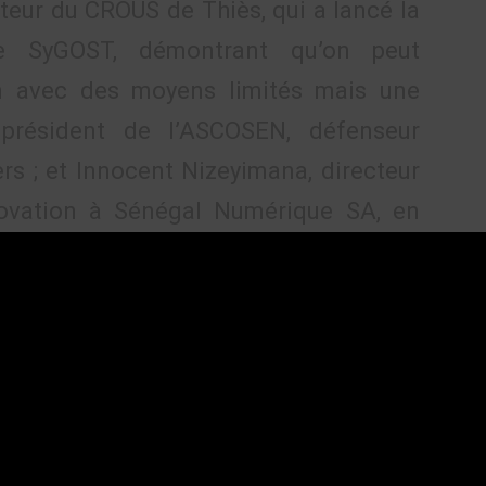
cteur du CROUS de Thiès, qui a lancé la
e SyGOST, démontrant qu’on peut
on avec des moyens limités mais une
président de l’ASCOSEN, défenseur
rs ; et Innocent Nizeyimana, directeur
nnovation à Sénégal Numérique SA, en
politiques publiques numériques.
 en direct et à y participer activement,
 techniques ou de logiciels. Il s’agit de
, de la confiance que nous pouvons lui
umérique à réconcilier l’État avec ses