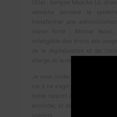
l’État ; Serigne Mbacké Lô, dire
semaine dernière le systèm
transformer une administrati
vision forte ; Momar Ndao, 
infatigable des droits des usage
de la digitalisation et de l’i
charge de la mise en œuvre des 
Je vous invite à suivre ce panel
car il ne s’agit pas seulement de
notre rapport à l’administration
accorder, et de la capacité du n
usagers.