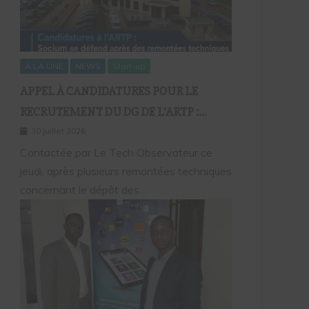
A LA UNE
NEWS
Start-up
APPEL À CANDIDATURES POUR LE
RECRUTEMENT DU DG DE L’ARTP :
SOCIUM DÉFEND LA FIABILITÉ DE SA
30 juillet 2026
PLATEFORME MALGRÉ PLUSIEURS
Contactée par Le Tech Observateur ce
jeudi, après plusieurs remontées techniques
REMONTÉES TECHNIQUES
concernant le dépôt des…