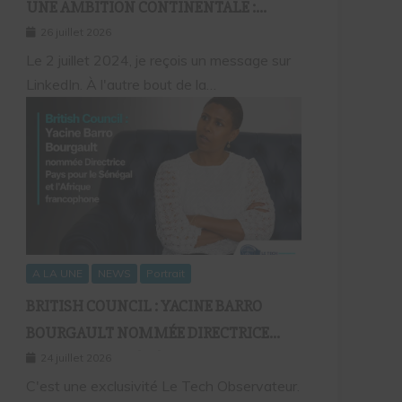
UNE AMBITION CONTINENTALE :
L’HISTOIRE CONTINUE AVEC BIRAHIM
26 juillet 2026
FALL ET BICTORYS
Le 2 juillet 2024, je reçois un message sur
LinkedIn. À l'autre bout de la…
A LA UNE
NEWS
Portrait
BRITISH COUNCIL : YACINE BARRO
BOURGAULT NOMMÉE DIRECTRICE
PAYS POUR LE SÉNÉGAL ET L’AFRIQUE
24 juillet 2026
FRANCOPHONE
C'est une exclusivité Le Tech Observateur.