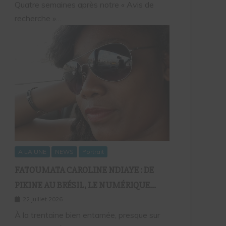
Quatre semaines après notre « Avis de
recherche »…
A LA UNE
NEWS
Portrait
FATOUMATA CAROLINE NDIAYE : DE
PIKINE AU BRÉSIL, LE NUMÉRIQUE
COMME FIL D’UNE VIE SANS
22 juillet 2026
FRONTIÈRES
À la trentaine bien entamée, presque sur