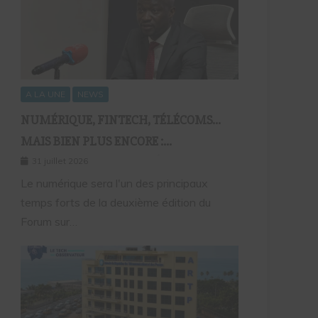
A LA UNE
NEWS
NUMÉRIQUE, FINTECH, TÉLÉCOMS…
MAIS BIEN PLUS ENCORE :
SEPTAFRIQUE GROUPE RÉUNIRA LE
31 juillet 2026
GOTHA DE L’ÉCONOMIE SÉNÉGALAISE
Le numérique sera l'un des principaux
temps forts de la deuxième édition du
LE 10 AOÛT À DAKAR
Forum sur…