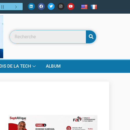
galaise
04
/
08
:
Editorial : Le prochain Directeur général de l’ARTP
DIS DE LA TECH
ALBUM