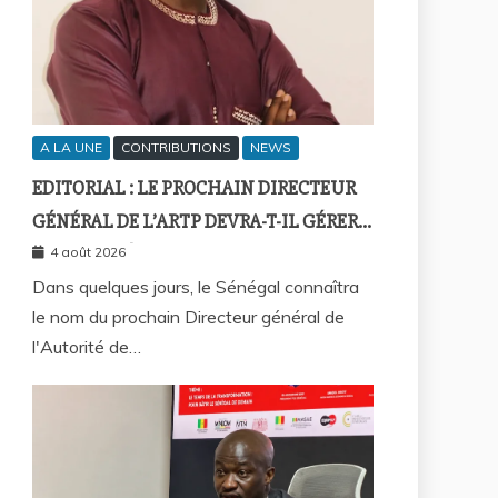
A LA UNE
CONTRIBUTIONS
NEWS
EDITORIAL : LE PROCHAIN DIRECTEUR
GÉNÉRAL DE L’ARTP DEVRA-T-IL GÉRER
LE MARCHÉ D’HIER OU CELUI DE
4 août 2026
DEMAIN ?
Dans quelques jours, le Sénégal connaîtra
le nom du prochain Directeur général de
l'Autorité de…