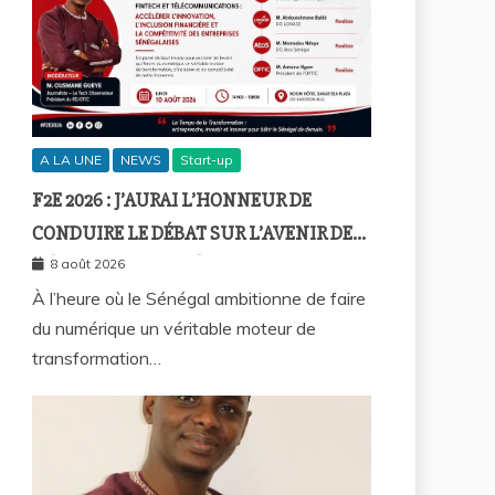
A LA UNE
NEWS
Start-up
F2E 2026 : J’AURAI L’HONNEUR DE
CONDUIRE LE DÉBAT SUR L’AVENIR DE
L’ÉCONOMIE NUMÉRIQUE
8 août 2026
SÉNÉGALAISE
À l’heure où le Sénégal ambitionne de faire
du numérique un véritable moteur de
transformation…