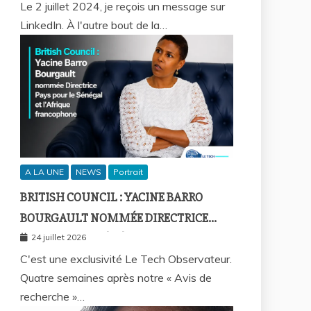
FALL ET BICTORYS
Le 2 juillet 2024, je reçois un message sur
LinkedIn. À l'autre bout de la…
A LA UNE
NEWS
Portrait
BRITISH COUNCIL : YACINE BARRO
BOURGAULT NOMMÉE DIRECTRICE
PAYS POUR LE SÉNÉGAL ET L’AFRIQUE
24 juillet 2026
FRANCOPHONE
C'est une exclusivité Le Tech Observateur.
Quatre semaines après notre « Avis de
recherche »…