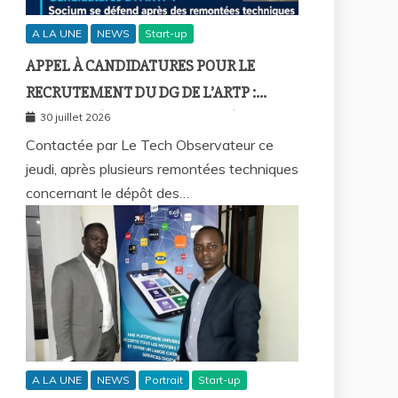
A LA UNE
NEWS
Start-up
APPEL À CANDIDATURES POUR LE
RECRUTEMENT DU DG DE L’ARTP :
SOCIUM DÉFEND LA FIABILITÉ DE SA
30 juillet 2026
PLATEFORME MALGRÉ PLUSIEURS
Contactée par Le Tech Observateur ce
jeudi, après plusieurs remontées techniques
REMONTÉES TECHNIQUES
concernant le dépôt des…
A LA UNE
NEWS
Portrait
Start-up