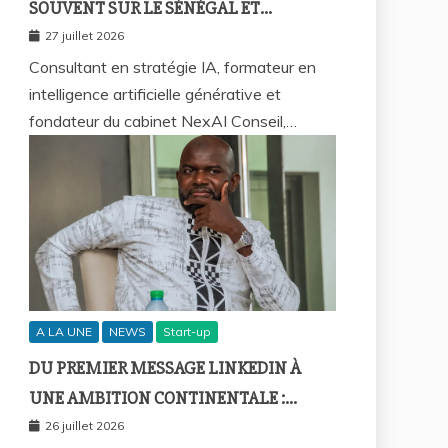
SOUVENT SUR LE SÉNÉGAL ET
COMMENT REPRENDRE LA MAIN ?
27 juillet 2026
Consultant en stratégie IA, formateur en
intelligence artificielle générative et
fondateur du cabinet NexAI Conseil,…
A LA UNE
NEWS
Start-up
DU PREMIER MESSAGE LINKEDIN À
UNE AMBITION CONTINENTALE :
L’HISTOIRE CONTINUE AVEC BIRAHIM
26 juillet 2026