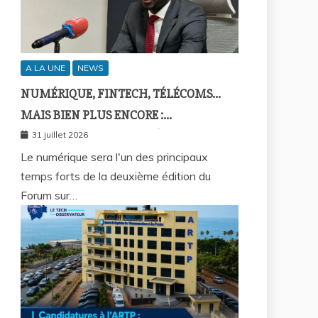
A LA UNE
NEWS
NUMÉRIQUE, FINTECH, TÉLÉCOMS…
MAIS BIEN PLUS ENCORE :
SEPTAFRIQUE GROUPE RÉUNIRA LE
31 juillet 2026
GOTHA DE L’ÉCONOMIE SÉNÉGALAISE
Le numérique sera l'un des principaux
temps forts de la deuxième édition du
LE 10 AOÛT À DAKAR
Forum sur…