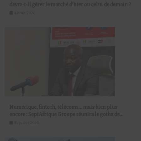
devra-t-il gérer le marché d’hier ou celui de demain ?
4 août 2026
Numérique, fintech, télécoms… mais bien plus
encore : SeptAfrique Groupe réunira le gotha de
l’économie sénégalaise le 10 août à Dakar
31 juillet 2026