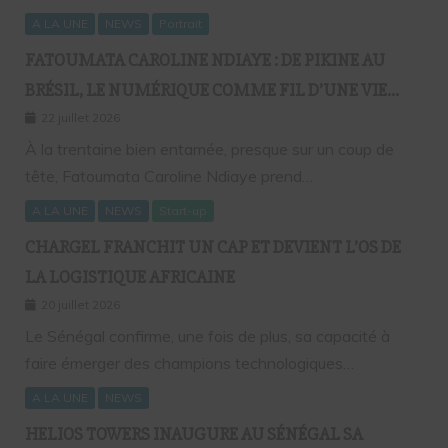
A LA UNE
NEWS
Portrait
FATOUMATA CAROLINE NDIAYE : DE PIKINE AU
BRÉSIL, LE NUMÉRIQUE COMME FIL D’UNE VIE
SANS FRONTIÈRES
22 juillet 2026
À la trentaine bien entamée, presque sur un coup de
tête, Fatoumata Caroline Ndiaye prend…
A LA UNE
NEWS
Start-up
CHARGEL FRANCHIT UN CAP ET DEVIENT L’OS DE
LA LOGISTIQUE AFRICAINE
20 juillet 2026
Le Sénégal confirme, une fois de plus, sa capacité à
faire émerger des champions technologiques…
A LA UNE
NEWS
HELIOS TOWERS INAUGURE AU SÉNÉGAL SA