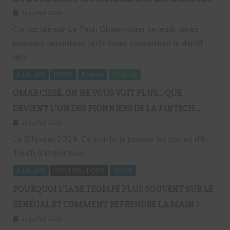
DE SA PLATEFORME MALGRÉ PLUSIEURS
30 juillet 2026
REMONTÉES TECHNIQUES
Contactée par Le Tech Observateur ce jeudi, après
plusieurs remontées techniques concernant le dépôt
des…
A LA UNE
NEWS
Portrait
Start-up
OMAR CISSÉ, ON NE VOUS VOIT PLUS… QUE
DEVIENT L’UN DES PIONNIERS DE LA FINTECH
SÉNÉGALAISE ?
28 juillet 2026
Le 8 février 2019. Ce jour-là, je pousse les portes d'In
Touch à Dakar pour…
A LA UNE
CONTRIBUTIONS
NEWS
POURQUOI L’IA SE TROMPE PLUS SOUVENT SUR LE
SÉNÉGAL ET COMMENT REPRENDRE LA MAIN ?
27 juillet 2026