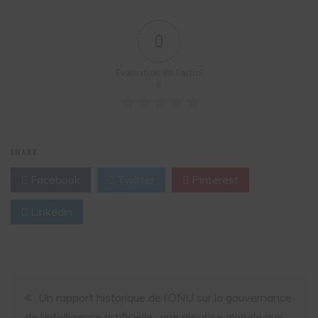
0
Évaluation de l'articl
e
SHARE
Facebook
Twitter
Pinterest
Linkedin
Un rapport historique de l’ONU sur la gouvernance
de l’intelligence artificielle : une réponse globale aux