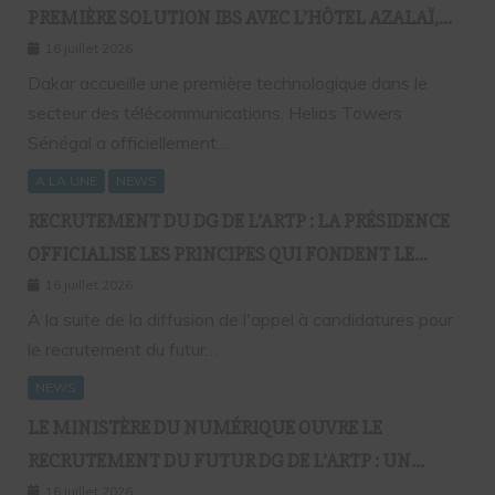
PREMIÈRE SOLUTION IBS AVEC L’HÔTEL AZALAÏ,
NOUVEAU STANDARD DE LA CONNECTIVITÉ
16 juillet 2026
MOBILE À L’INTÉRIEUR DES BÂTIMENTS
Dakar accueille une première technologique dans le
secteur des télécommunications. Helios Towers
Sénégal a officiellement…
A LA UNE
NEWS
RECRUTEMENT DU DG DE L’ARTP : LA PRÉSIDENCE
OFFICIALISE LES PRINCIPES QUI FONDENT LE
RECOURS À L’APPEL À CANDIDATURES
16 juillet 2026
À la suite de la diffusion de l'appel à candidatures pour
le recrutement du futur…
NEWS
LE MINISTÈRE DU NUMÉRIQUE OUVRE LE
RECRUTEMENT DU FUTUR DG DE L’ARTP : UN
PREMIER PAS VERS LA MÉRITOCRATIE
16 juillet 2026