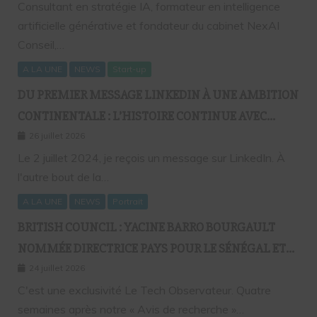
Consultant en stratégie IA, formateur en intelligence
artificielle générative et fondateur du cabinet NexAI
Conseil,…
A LA UNE
NEWS
Start-up
DU PREMIER MESSAGE LINKEDIN À UNE AMBITION
CONTINENTALE : L’HISTOIRE CONTINUE AVEC
BIRAHIM FALL ET BICTORYS
26 juillet 2026
Le 2 juillet 2024, je reçois un message sur LinkedIn. À
l'autre bout de la…
A LA UNE
NEWS
Portrait
BRITISH COUNCIL : YACINE BARRO BOURGAULT
NOMMÉE DIRECTRICE PAYS POUR LE SÉNÉGAL ET
L’AFRIQUE FRANCOPHONE
24 juillet 2026
C'est une exclusivité Le Tech Observateur. Quatre
semaines après notre « Avis de recherche »…