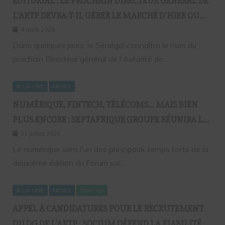
EDITORIAL : LE PROCHAIN DIRECTEUR GÉNÉRAL DE
L’ARTP DEVRA-T-IL GÉRER LE MARCHÉ D’HIER OU
CELUI DE DEMAIN ?
4 août 2026
Dans quelques jours, le Sénégal connaîtra le nom du
prochain Directeur général de l'Autorité de…
A LA UNE
NEWS
NUMÉRIQUE, FINTECH, TÉLÉCOMS… MAIS BIEN
PLUS ENCORE : SEPTAFRIQUE GROUPE RÉUNIRA LE
GOTHA DE L’ÉCONOMIE SÉNÉGALAISE LE 10 AOÛT À
31 juillet 2026
DAKAR
Le numérique sera l'un des principaux temps forts de la
deuxième édition du Forum sur…
A LA UNE
NEWS
Start-up
APPEL À CANDIDATURES POUR LE RECRUTEMENT
DU DG DE L’ARTP : SOCIUM DÉFEND LA FIABILITÉ