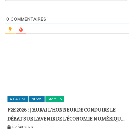
0
COMMENTAIRES
A LA UNE
NEWS
Start-up
F2E 2026 : J’AURAI L’HONNEUR DE CONDUIRE LE
DÉBAT SUR L’AVENIR DE L’ÉCONOMIE NUMÉRIQUE
SÉNÉGALAISE
8 août 2026