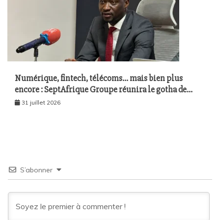
Numérique, fintech, télécoms… mais bien plus
encore : SeptAfrique Groupe réunira le gotha de
l’économie sénégalaise le 10 août à Dakar
31 juillet 2026
S’abonner