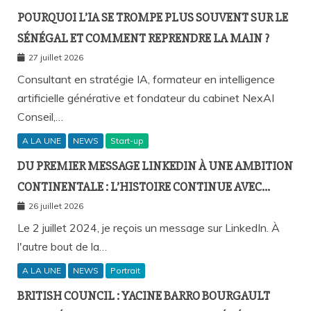
POURQUOI L’IA SE TROMPE PLUS SOUVENT SUR LE
SÉNÉGAL ET COMMENT REPRENDRE LA MAIN ?
27 juillet 2026
Consultant en stratégie IA, formateur en intelligence
artificielle générative et fondateur du cabinet NexAI
Conseil,…
A LA UNE
NEWS
Start-up
DU PREMIER MESSAGE LINKEDIN À UNE AMBITION
CONTINENTALE : L’HISTOIRE CONTINUE AVEC
BIRAHIM FALL ET BICTORYS
26 juillet 2026
Le 2 juillet 2024, je reçois un message sur LinkedIn. À
l'autre bout de la…
A LA UNE
NEWS
Portrait
BRITISH COUNCIL : YACINE BARRO BOURGAULT