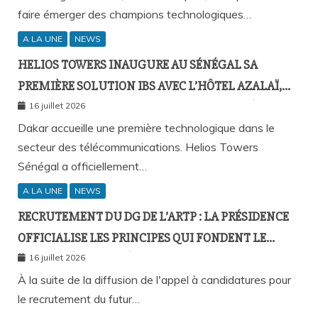
faire émerger des champions technologiques…
A LA UNE
NEWS
HELIOS TOWERS INAUGURE AU SÉNÉGAL SA
PREMIÈRE SOLUTION IBS AVEC L’HÔTEL AZALAÏ,
NOUVEAU STANDARD DE LA CONNECTIVITÉ
16 juillet 2026
MOBILE À L’INTÉRIEUR DES BÂTIMENTS
Dakar accueille une première technologique dans le
secteur des télécommunications. Helios Towers
Sénégal a officiellement…
A LA UNE
NEWS
RECRUTEMENT DU DG DE L’ARTP : LA PRÉSIDENCE
OFFICIALISE LES PRINCIPES QUI FONDENT LE
RECOURS À L’APPEL À CANDIDATURES
16 juillet 2026
À la suite de la diffusion de l'appel à candidatures pour
le recrutement du futur…