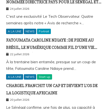
NOMMÉE DIRECTRICE PAYS POUR LE SÉNÉGAL ET
L’AFRIQUE FRANCOPHONE
24 juillet 2026
C'est une exclusivité Le Tech Observateur. Quatre
semaines après notre « Avis de recherche »…
A LA UNE
NEWS
Portrait
FATOUMATA CAROLINE NDIAYE : DE PIKINE AU
BRÉSIL, LE NUMÉRIQUE COMME FIL D’UNE VIE
SANS FRONTIÈRES
22 juillet 2026
À la trentaine bien entamée, presque sur un coup de
tête, Fatoumata Caroline Ndiaye prend…
A LA UNE
NEWS
Start-up
CHARGEL FRANCHIT UN CAP ET DEVIENT L’OS DE
LA LOGISTIQUE AFRICAINE
20 juillet 2026
Le Sénégal confirme, une fois de plus, sa capacité à