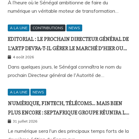
À l’heure où le Sénégal ambitionne de faire du
numérique un véritable moteur de transformation…
A LA UNE
CONTRIBUTIONS
NEWS
EDITORIAL : LE PROCHAIN DIRECTEUR GÉNÉRAL DE
L’ARTP DEVRA-T-IL GÉRER LE MARCHÉ D’HIER OU
CELUI DE DEMAIN ?
4 août 2026
Dans quelques jours, le Sénégal connaîtra le nom du
prochain Directeur général de l'Autorité de…
A LA UNE
NEWS
NUMÉRIQUE, FINTECH, TÉLÉCOMS… MAIS BIEN
PLUS ENCORE : SEPTAFRIQUE GROUPE RÉUNIRA LE
GOTHA DE L’ÉCONOMIE SÉNÉGALAISE LE 10 AOÛT À
31 juillet 2026
DAKAR
Le numérique sera l'un des principaux temps forts de la