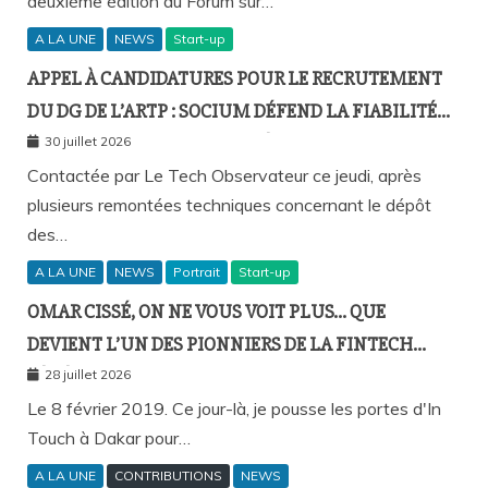
deuxième édition du Forum sur…
A LA UNE
NEWS
Start-up
APPEL À CANDIDATURES POUR LE RECRUTEMENT
DU DG DE L’ARTP : SOCIUM DÉFEND LA FIABILITÉ
DE SA PLATEFORME MALGRÉ PLUSIEURS
30 juillet 2026
REMONTÉES TECHNIQUES
Contactée par Le Tech Observateur ce jeudi, après
plusieurs remontées techniques concernant le dépôt
des…
A LA UNE
NEWS
Portrait
Start-up
OMAR CISSÉ, ON NE VOUS VOIT PLUS… QUE
DEVIENT L’UN DES PIONNIERS DE LA FINTECH
SÉNÉGALAISE ?
28 juillet 2026
Le 8 février 2019. Ce jour-là, je pousse les portes d'In
Touch à Dakar pour…
A LA UNE
CONTRIBUTIONS
NEWS