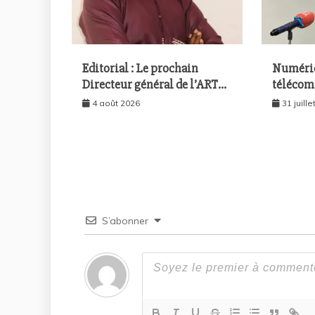
Editorial : Le prochain
Numériq
Directeur général de l’ARTP
télécom
devra-t-il gérer le marché
encore 
4 août 2026
31 juill
d’hier ou celui de demain ?
réunira 
l’économ
août à D
S’abonner