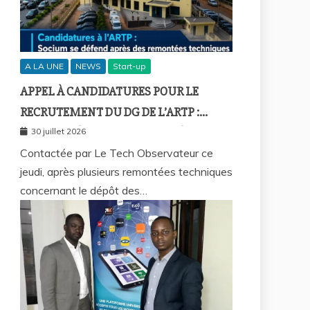
A LA UNE
NEWS
Start-up
APPEL À CANDIDATURES POUR LE
RECRUTEMENT DU DG DE L’ARTP :
SOCIUM DÉFEND LA FIABILITÉ DE SA
30 juillet 2026
PLATEFORME MALGRÉ PLUSIEURS
Contactée par Le Tech Observateur ce
jeudi, après plusieurs remontées techniques
REMONTÉES TECHNIQUES
concernant le dépôt des…