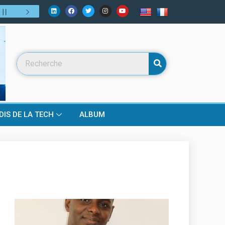
lui de demain ?
31
/
07
:
Numérique, fintech, télécoms… mais bien pl
DIS DE LA TECH
ALBUM