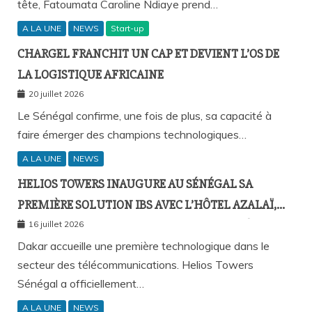
tête, Fatoumata Caroline Ndiaye prend…
A LA UNE
NEWS
Start-up
CHARGEL FRANCHIT UN CAP ET DEVIENT L’OS DE
LA LOGISTIQUE AFRICAINE
20 juillet 2026
Le Sénégal confirme, une fois de plus, sa capacité à
faire émerger des champions technologiques…
A LA UNE
NEWS
HELIOS TOWERS INAUGURE AU SÉNÉGAL SA
PREMIÈRE SOLUTION IBS AVEC L’HÔTEL AZALAÏ,
NOUVEAU STANDARD DE LA CONNECTIVITÉ
16 juillet 2026
MOBILE À L’INTÉRIEUR DES BÂTIMENTS
Dakar accueille une première technologique dans le
secteur des télécommunications. Helios Towers
Sénégal a officiellement…
A LA UNE
NEWS