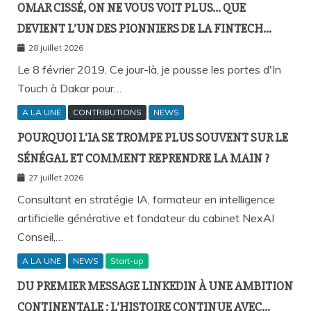
OMAR CISSÉ, ON NE VOUS VOIT PLUS… QUE
DEVIENT L’UN DES PIONNIERS DE LA FINTECH
SÉNÉGALAISE ?
28 juillet 2026
Le 8 février 2019. Ce jour-là, je pousse les portes d'In
Touch à Dakar pour…
A LA UNE
CONTRIBUTIONS
NEWS
POURQUOI L’IA SE TROMPE PLUS SOUVENT SUR LE
SÉNÉGAL ET COMMENT REPRENDRE LA MAIN ?
27 juillet 2026
Consultant en stratégie IA, formateur en intelligence
artificielle générative et fondateur du cabinet NexAI
Conseil,…
A LA UNE
NEWS
Start-up
DU PREMIER MESSAGE LINKEDIN À UNE AMBITION
CONTINENTALE : L’HISTOIRE CONTINUE AVEC