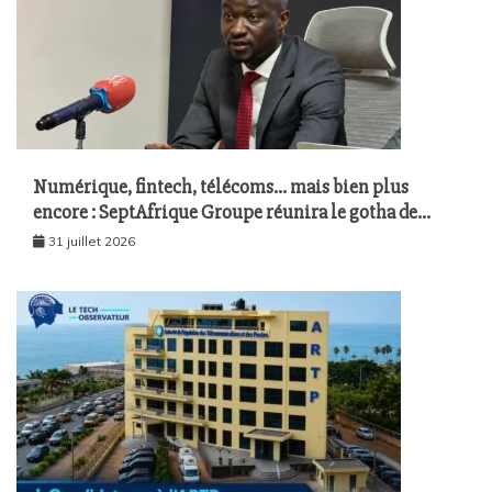
Numérique, fintech, télécoms… mais bien plus
encore : SeptAfrique Groupe réunira le gotha de
l’économie sénégalaise le 10 août à Dakar
31 juillet 2026