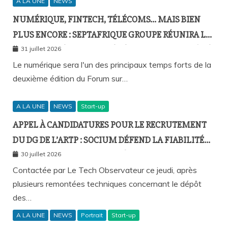
A LA UNE
NEWS
NUMÉRIQUE, FINTECH, TÉLÉCOMS… MAIS BIEN
PLUS ENCORE : SEPTAFRIQUE GROUPE RÉUNIRA LE
GOTHA DE L’ÉCONOMIE SÉNÉGALAISE LE 10 AOÛT À
31 juillet 2026
DAKAR
Le numérique sera l'un des principaux temps forts de la
deuxième édition du Forum sur…
A LA UNE
NEWS
Start-up
APPEL À CANDIDATURES POUR LE RECRUTEMENT
DU DG DE L’ARTP : SOCIUM DÉFEND LA FIABILITÉ
DE SA PLATEFORME MALGRÉ PLUSIEURS
30 juillet 2026
REMONTÉES TECHNIQUES
Contactée par Le Tech Observateur ce jeudi, après
plusieurs remontées techniques concernant le dépôt
des…
A LA UNE
NEWS
Portrait
Start-up