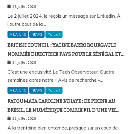
BIRAHIM FALL ET BICTORYS
26 juillet 2026
Le 2 juillet 2024, je reçois un message sur LinkedIn. À
l'autre bout de la…
A LA UNE
NEWS
Portrait
BRITISH COUNCIL : YACINE BARRO BOURGAULT
NOMMÉE DIRECTRICE PAYS POUR LE SÉNÉGAL ET
L’AFRIQUE FRANCOPHONE
24 juillet 2026
C'est une exclusivité Le Tech Observateur. Quatre
semaines après notre « Avis de recherche »…
A LA UNE
NEWS
Portrait
FATOUMATA CAROLINE NDIAYE : DE PIKINE AU
BRÉSIL, LE NUMÉRIQUE COMME FIL D’UNE VIE
SANS FRONTIÈRES
22 juillet 2026
À la trentaine bien entamée, presque sur un coup de