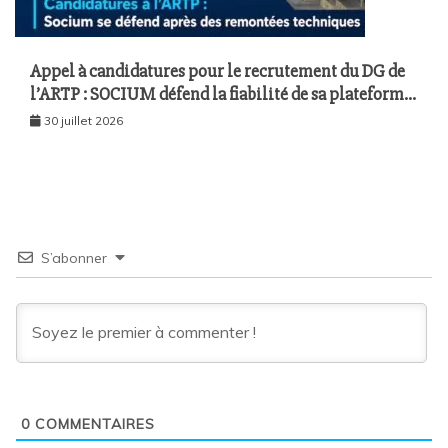
Appel à candidatures pour le recrutement du DG de
l’ARTP : SOCIUM défend la fiabilité de sa plateforme
malgré plusieurs remontées techniques
30 juillet 2026
S’abonner
0
COMMENTAIRES