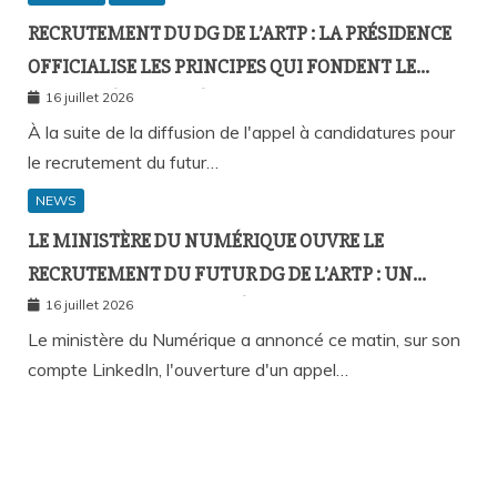
RECRUTEMENT DU DG DE L’ARTP : LA PRÉSIDENCE
OFFICIALISE LES PRINCIPES QUI FONDENT LE
RECOURS À L’APPEL À CANDIDATURES
16 juillet 2026
À la suite de la diffusion de l'appel à candidatures pour
le recrutement du futur…
NEWS
LE MINISTÈRE DU NUMÉRIQUE OUVRE LE
RECRUTEMENT DU FUTUR DG DE L’ARTP : UN
PREMIER PAS VERS LA MÉRITOCRATIE
16 juillet 2026
RÉPUBLICAINE ?
Le ministère du Numérique a annoncé ce matin, sur son
compte LinkedIn, l'ouverture d'un appel…