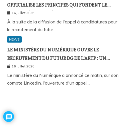
OFFICIALISE LES PRINCIPES QUI FONDENT LE
RECOURS À L’APPEL À CANDIDATURES
16 juillet 2026
À la suite de la diffusion de l'appel à candidatures pour
le recrutement du futur…
NEWS
LE MINISTÈRE DU NUMÉRIQUE OUVRE LE
RECRUTEMENT DU FUTUR DG DE L’ARTP : UN
PREMIER PAS VERS LA MÉRITOCRATIE
16 juillet 2026
RÉPUBLICAINE ?
Le ministère du Numérique a annoncé ce matin, sur son
compte LinkedIn, l'ouverture d'un appel…