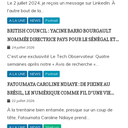
Le 2 juillet 2024, je reçois un message sur LinkedIn. À
l'autre bout de la…
A LA UNE
NEWS
Portrait
BRITISH COUNCIL : YACINE BARRO BOURGAULT
NOMMÉE DIRECTRICE PAYS POUR LE SÉNÉGAL ET
L’AFRIQUE FRANCOPHONE
24 juillet 2026
C'est une exclusivité Le Tech Observateur. Quatre
semaines après notre « Avis de recherche »…
A LA UNE
NEWS
Portrait
FATOUMATA CAROLINE NDIAYE : DE PIKINE AU
BRÉSIL, LE NUMÉRIQUE COMME FIL D’UNE VIE
SANS FRONTIÈRES
22 juillet 2026
À la trentaine bien entamée, presque sur un coup de
tête, Fatoumata Caroline Ndiaye prend…
A LA UNE
NEWS
Start-up