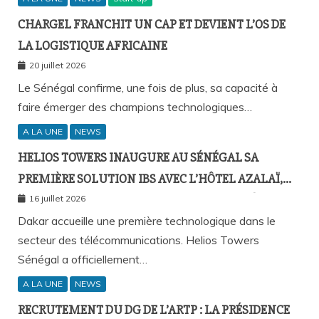
CHARGEL FRANCHIT UN CAP ET DEVIENT L’OS DE
LA LOGISTIQUE AFRICAINE
20 juillet 2026
Le Sénégal confirme, une fois de plus, sa capacité à
faire émerger des champions technologiques…
A LA UNE
NEWS
HELIOS TOWERS INAUGURE AU SÉNÉGAL SA
PREMIÈRE SOLUTION IBS AVEC L’HÔTEL AZALAÏ,
NOUVEAU STANDARD DE LA CONNECTIVITÉ
16 juillet 2026
MOBILE À L’INTÉRIEUR DES BÂTIMENTS
Dakar accueille une première technologique dans le
secteur des télécommunications. Helios Towers
Sénégal a officiellement…
A LA UNE
NEWS
RECRUTEMENT DU DG DE L’ARTP : LA PRÉSIDENCE