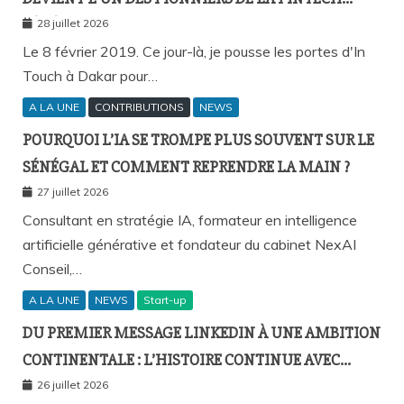
SÉNÉGALAISE ?
28 juillet 2026
Le 8 février 2019. Ce jour-là, je pousse les portes d'In
Touch à Dakar pour…
A LA UNE
CONTRIBUTIONS
NEWS
POURQUOI L’IA SE TROMPE PLUS SOUVENT SUR LE
SÉNÉGAL ET COMMENT REPRENDRE LA MAIN ?
27 juillet 2026
Consultant en stratégie IA, formateur en intelligence
artificielle générative et fondateur du cabinet NexAI
Conseil,…
A LA UNE
NEWS
Start-up
DU PREMIER MESSAGE LINKEDIN À UNE AMBITION
CONTINENTALE : L’HISTOIRE CONTINUE AVEC
BIRAHIM FALL ET BICTORYS
26 juillet 2026