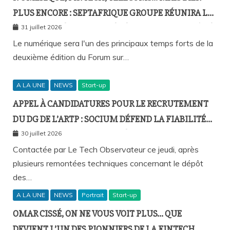
PLUS ENCORE : SEPTAFRIQUE GROUPE RÉUNIRA LE
GOTHA DE L’ÉCONOMIE SÉNÉGALAISE LE 10 AOÛT À
31 juillet 2026
DAKAR
Le numérique sera l'un des principaux temps forts de la
deuxième édition du Forum sur…
A LA UNE
NEWS
Start-up
APPEL À CANDIDATURES POUR LE RECRUTEMENT
DU DG DE L’ARTP : SOCIUM DÉFEND LA FIABILITÉ
DE SA PLATEFORME MALGRÉ PLUSIEURS
30 juillet 2026
REMONTÉES TECHNIQUES
Contactée par Le Tech Observateur ce jeudi, après
plusieurs remontées techniques concernant le dépôt
des…
A LA UNE
NEWS
Portrait
Start-up
OMAR CISSÉ, ON NE VOUS VOIT PLUS… QUE
DEVIENT L’UN DES PIONNIERS DE LA FINTECH