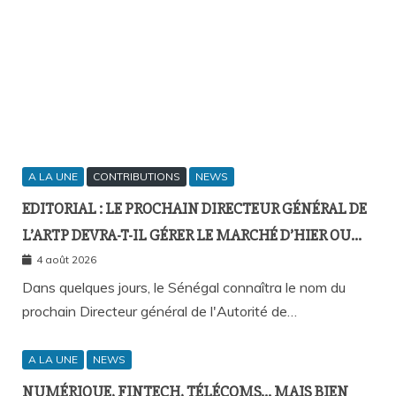
A LA UNE
CONTRIBUTIONS
NEWS
EDITORIAL : LE PROCHAIN DIRECTEUR GÉNÉRAL DE
L’ARTP DEVRA-T-IL GÉRER LE MARCHÉ D’HIER OU
CELUI DE DEMAIN ?
4 août 2026
Dans quelques jours, le Sénégal connaîtra le nom du
prochain Directeur général de l'Autorité de…
A LA UNE
NEWS
NUMÉRIQUE, FINTECH, TÉLÉCOMS… MAIS BIEN