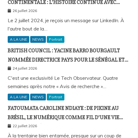
CONTINENTALE : L’HISTOIRE CONTINUE AVEC
BIRAHIM FALL ET BICTORYS
26 juillet 2026
Le 2 juillet 2024, je reçois un message sur LinkedIn. À
l'autre bout de la…
A LA UNE
NEWS
Portrait
BRITISH COUNCIL : YACINE BARRO BOURGAULT
NOMMÉE DIRECTRICE PAYS POUR LE SÉNÉGAL ET
L’AFRIQUE FRANCOPHONE
24 juillet 2026
C'est une exclusivité Le Tech Observateur. Quatre
semaines après notre « Avis de recherche »…
A LA UNE
NEWS
Portrait
FATOUMATA CAROLINE NDIAYE : DE PIKINE AU
BRÉSIL, LE NUMÉRIQUE COMME FIL D’UNE VIE
SANS FRONTIÈRES
22 juillet 2026
À la trentaine bien entamée, presque sur un coup de