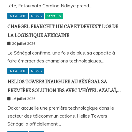
tête, Fatoumata Caroline Ndiaye prend…
A LA UNE
NEWS
Start-up
CHARGEL FRANCHIT UN CAP ET DEVIENT L’OS DE
LA LOGISTIQUE AFRICAINE
20 juillet 2026
Le Sénégal confirme, une fois de plus, sa capacité à
faire émerger des champions technologiques…
A LA UNE
NEWS
HELIOS TOWERS INAUGURE AU SÉNÉGAL SA
PREMIÈRE SOLUTION IBS AVEC L’HÔTEL AZALAÏ,
NOUVEAU STANDARD DE LA CONNECTIVITÉ
16 juillet 2026
MOBILE À L’INTÉRIEUR DES BÂTIMENTS
Dakar accueille une première technologique dans le
secteur des télécommunications. Helios Towers
Sénégal a officiellement…