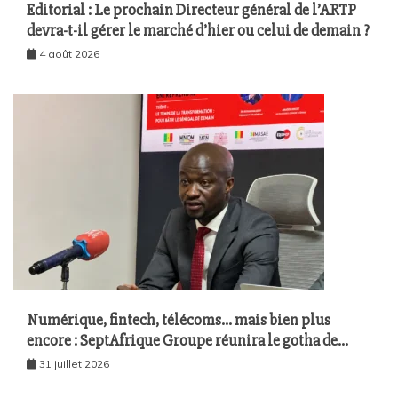
Editorial : Le prochain Directeur général de l’ARTP
devra-t-il gérer le marché d’hier ou celui de demain ?
4 août 2026
Numérique, fintech, télécoms… mais bien plus
encore : SeptAfrique Groupe réunira le gotha de
l’économie sénégalaise le 10 août à Dakar
31 juillet 2026