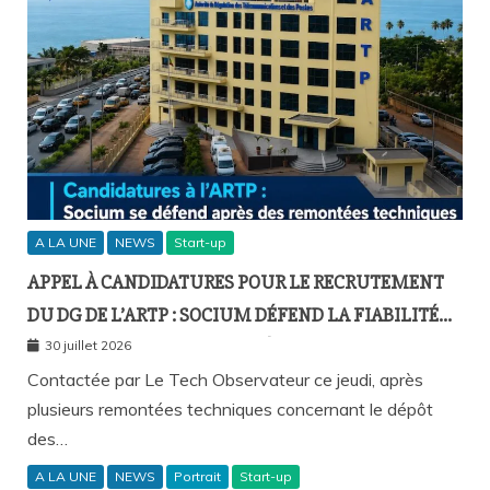
A LA UNE
NEWS
Start-up
APPEL À CANDIDATURES POUR LE RECRUTEMENT
DU DG DE L’ARTP : SOCIUM DÉFEND LA FIABILITÉ
DE SA PLATEFORME MALGRÉ PLUSIEURS
30 juillet 2026
REMONTÉES TECHNIQUES
Contactée par Le Tech Observateur ce jeudi, après
plusieurs remontées techniques concernant le dépôt
des…
A LA UNE
NEWS
Portrait
Start-up