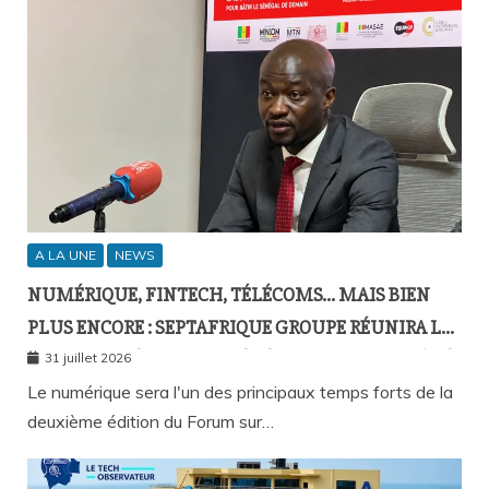
A LA UNE
NEWS
NUMÉRIQUE, FINTECH, TÉLÉCOMS… MAIS BIEN
PLUS ENCORE : SEPTAFRIQUE GROUPE RÉUNIRA LE
GOTHA DE L’ÉCONOMIE SÉNÉGALAISE LE 10 AOÛT À
31 juillet 2026
DAKAR
Le numérique sera l'un des principaux temps forts de la
deuxième édition du Forum sur…