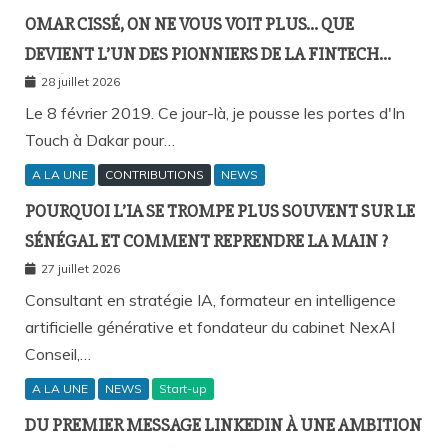
OMAR CISSÉ, ON NE VOUS VOIT PLUS… QUE
DEVIENT L’UN DES PIONNIERS DE LA FINTECH
SÉNÉGALAISE ?
28 juillet 2026
Le 8 février 2019. Ce jour-là, je pousse les portes d'In
Touch à Dakar pour…
A LA UNE
CONTRIBUTIONS
NEWS
POURQUOI L’IA SE TROMPE PLUS SOUVENT SUR LE
SÉNÉGAL ET COMMENT REPRENDRE LA MAIN ?
27 juillet 2026
Consultant en stratégie IA, formateur en intelligence
artificielle générative et fondateur du cabinet NexAI
Conseil,…
A LA UNE
NEWS
Start-up
DU PREMIER MESSAGE LINKEDIN À UNE AMBITION