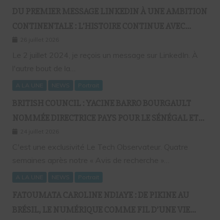
DU PREMIER MESSAGE LINKEDIN À UNE AMBITION
CONTINENTALE : L’HISTOIRE CONTINUE AVEC
BIRAHIM FALL ET BICTORYS
26 juillet 2026
Le 2 juillet 2024, je reçois un message sur LinkedIn. À
l'autre bout de la…
A LA UNE
NEWS
Portrait
BRITISH COUNCIL : YACINE BARRO BOURGAULT
NOMMÉE DIRECTRICE PAYS POUR LE SÉNÉGAL ET
L’AFRIQUE FRANCOPHONE
24 juillet 2026
C'est une exclusivité Le Tech Observateur. Quatre
semaines après notre « Avis de recherche »…
A LA UNE
NEWS
Portrait
FATOUMATA CAROLINE NDIAYE : DE PIKINE AU
BRÉSIL, LE NUMÉRIQUE COMME FIL D’UNE VIE