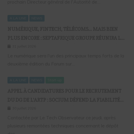
prochain Directeur général de l'Autorité de…
A LA UNE
NEWS
NUMÉRIQUE, FINTECH, TÉLÉCOMS… MAIS BIEN
PLUS ENCORE : SEPTAFRIQUE GROUPE RÉUNIRA LE
GOTHA DE L’ÉCONOMIE SÉNÉGALAISE LE 10 AOÛT À
31 juillet 2026
DAKAR
Le numérique sera l'un des principaux temps forts de la
deuxième édition du Forum sur…
A LA UNE
NEWS
Start-up
APPEL À CANDIDATURES POUR LE RECRUTEMENT
DU DG DE L’ARTP : SOCIUM DÉFEND LA FIABILITÉ
DE SA PLATEFORME MALGRÉ PLUSIEURS
30 juillet 2026
REMONTÉES TECHNIQUES
Contactée par Le Tech Observateur ce jeudi, après
plusieurs remontées techniques concernant le dépôt
des…