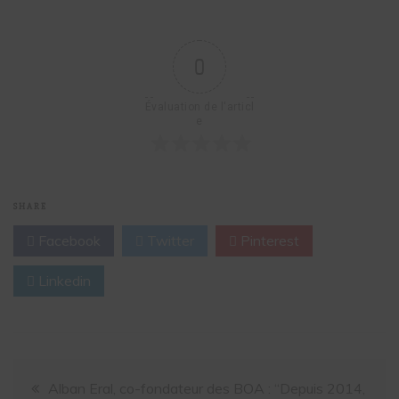
0
Évaluation de l'articl
e
SHARE
Facebook
Twitter
Pinterest
Linkedin
Alban Eral, co-fondateur des BOA : “Depuis 2014,