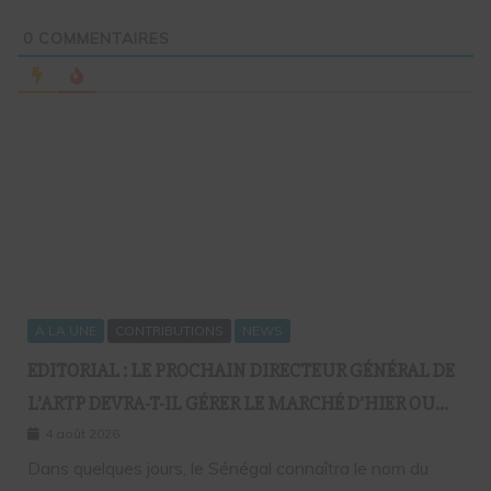
0
COMMENTAIRES
A LA UNE
CONTRIBUTIONS
NEWS
EDITORIAL : LE PROCHAIN DIRECTEUR GÉNÉRAL DE
L’ARTP DEVRA-T-IL GÉRER LE MARCHÉ D’HIER OU
CELUI DE DEMAIN ?
4 août 2026
Dans quelques jours, le Sénégal connaîtra le nom du