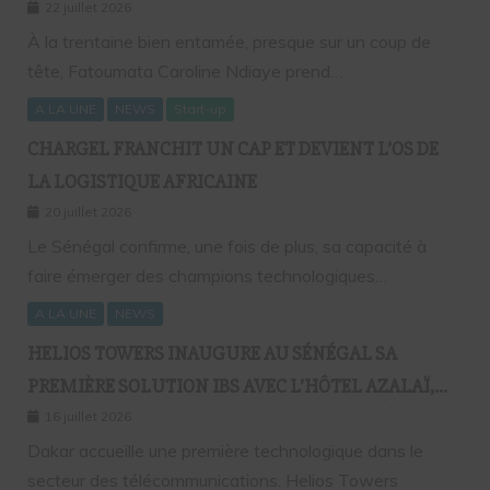
SANS FRONTIÈRES
22 juillet 2026
À la trentaine bien entamée, presque sur un coup de
tête, Fatoumata Caroline Ndiaye prend…
A LA UNE
NEWS
Start-up
CHARGEL FRANCHIT UN CAP ET DEVIENT L’OS DE
LA LOGISTIQUE AFRICAINE
20 juillet 2026
Le Sénégal confirme, une fois de plus, sa capacité à
faire émerger des champions technologiques…
A LA UNE
NEWS
HELIOS TOWERS INAUGURE AU SÉNÉGAL SA
PREMIÈRE SOLUTION IBS AVEC L’HÔTEL AZALAÏ,
NOUVEAU STANDARD DE LA CONNECTIVITÉ
16 juillet 2026
MOBILE À L’INTÉRIEUR DES BÂTIMENTS
Dakar accueille une première technologique dans le
secteur des télécommunications. Helios Towers