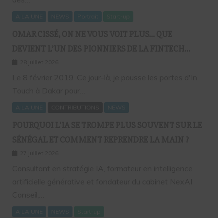
A LA UNE
NEWS
Portrait
Start-up
OMAR CISSÉ, ON NE VOUS VOIT PLUS… QUE
DEVIENT L’UN DES PIONNIERS DE LA FINTECH
SÉNÉGALAISE ?
28 juillet 2026
Le 8 février 2019. Ce jour-là, je pousse les portes d'In
Touch à Dakar pour…
A LA UNE
CONTRIBUTIONS
NEWS
POURQUOI L’IA SE TROMPE PLUS SOUVENT SUR LE
SÉNÉGAL ET COMMENT REPRENDRE LA MAIN ?
27 juillet 2026
Consultant en stratégie IA, formateur en intelligence
artificielle générative et fondateur du cabinet NexAI
Conseil,…
A LA UNE
NEWS
Start-up