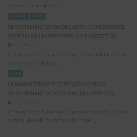
Sénégal a officiellement…
A LA UNE
NEWS
RECRUTEMENT DU DG DE L’ARTP : LA PRÉSIDENCE
OFFICIALISE LES PRINCIPES QUI FONDENT LE
RECOURS À L’APPEL À CANDIDATURES
16 juillet 2026
À la suite de la diffusion de l'appel à candidatures pour
le recrutement du futur…
NEWS
LE MINISTÈRE DU NUMÉRIQUE OUVRE LE
RECRUTEMENT DU FUTUR DG DE L’ARTP : UN
PREMIER PAS VERS LA MÉRITOCRATIE
16 juillet 2026
RÉPUBLICAINE ?
Le ministère du Numérique a annoncé ce matin, sur son
compte LinkedIn, l'ouverture d'un appel…