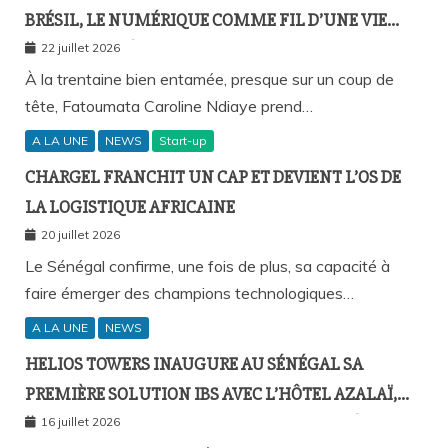
BRÉSIL, LE NUMÉRIQUE COMME FIL D’UNE VIE
SANS FRONTIÈRES
22 juillet 2026
À la trentaine bien entamée, presque sur un coup de
tête, Fatoumata Caroline Ndiaye prend…
A LA UNE
NEWS
Start-up
CHARGEL FRANCHIT UN CAP ET DEVIENT L’OS DE
LA LOGISTIQUE AFRICAINE
20 juillet 2026
Le Sénégal confirme, une fois de plus, sa capacité à
faire émerger des champions technologiques…
A LA UNE
NEWS
HELIOS TOWERS INAUGURE AU SÉNÉGAL SA
PREMIÈRE SOLUTION IBS AVEC L’HÔTEL AZALAÏ,
NOUVEAU STANDARD DE LA CONNECTIVITÉ
16 juillet 2026