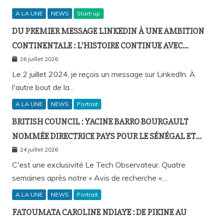
A LA UNE
NEWS
Start-up
DU PREMIER MESSAGE LINKEDIN À UNE AMBITION
CONTINENTALE : L’HISTOIRE CONTINUE AVEC
BIRAHIM FALL ET BICTORYS
26 juillet 2026
Le 2 juillet 2024, je reçois un message sur LinkedIn. À
l'autre bout de la…
A LA UNE
NEWS
Portrait
BRITISH COUNCIL : YACINE BARRO BOURGAULT
NOMMÉE DIRECTRICE PAYS POUR LE SÉNÉGAL ET
L’AFRIQUE FRANCOPHONE
24 juillet 2026
C'est une exclusivité Le Tech Observateur. Quatre
semaines après notre « Avis de recherche »…
A LA UNE
NEWS
Portrait
FATOUMATA CAROLINE NDIAYE : DE PIKINE AU