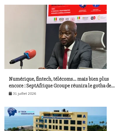
Numérique, fintech, télécoms… mais bien plus
encore : SeptAfrique Groupe réunira le gotha de
l’économie sénégalaise le 10 août à Dakar
31 juillet 2026