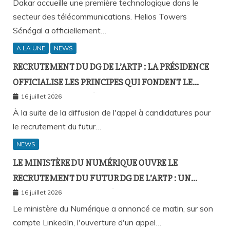
MOBILE À L’INTÉRIEUR DES BÂTIMENTS
Dakar accueille une première technologique dans le
secteur des télécommunications. Helios Towers
Sénégal a officiellement…
A LA UNE
NEWS
RECRUTEMENT DU DG DE L’ARTP : LA PRÉSIDENCE
OFFICIALISE LES PRINCIPES QUI FONDENT LE
RECOURS À L’APPEL À CANDIDATURES
16 juillet 2026
À la suite de la diffusion de l'appel à candidatures pour
le recrutement du futur…
NEWS
LE MINISTÈRE DU NUMÉRIQUE OUVRE LE
RECRUTEMENT DU FUTUR DG DE L’ARTP : UN
PREMIER PAS VERS LA MÉRITOCRATIE
16 juillet 2026
RÉPUBLICAINE ?
Le ministère du Numérique a annoncé ce matin, sur son
compte LinkedIn, l'ouverture d'un appel…