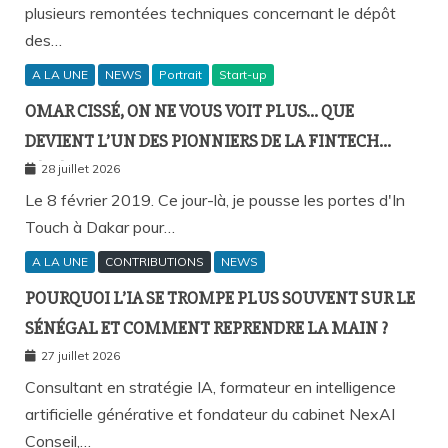
plusieurs remontées techniques concernant le dépôt
des…
A LA UNE
NEWS
Portrait
Start-up
OMAR CISSÉ, ON NE VOUS VOIT PLUS… QUE
DEVIENT L’UN DES PIONNIERS DE LA FINTECH
SÉNÉGALAISE ?
28 juillet 2026
Le 8 février 2019. Ce jour-là, je pousse les portes d'In
Touch à Dakar pour…
A LA UNE
CONTRIBUTIONS
NEWS
POURQUOI L’IA SE TROMPE PLUS SOUVENT SUR LE
SÉNÉGAL ET COMMENT REPRENDRE LA MAIN ?
27 juillet 2026
Consultant en stratégie IA, formateur en intelligence
artificielle générative et fondateur du cabinet NexAI
Conseil,…