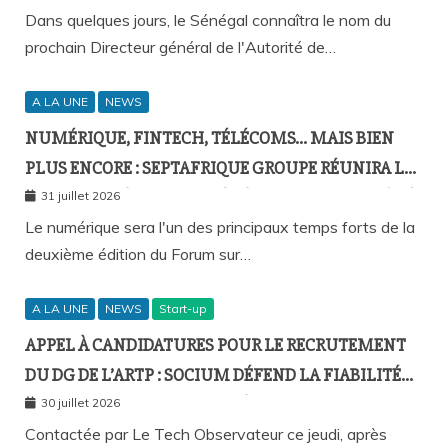
Dans quelques jours, le Sénégal connaîtra le nom du
prochain Directeur général de l'Autorité de…
A LA UNE
NEWS
NUMÉRIQUE, FINTECH, TÉLÉCOMS… MAIS BIEN
PLUS ENCORE : SEPTAFRIQUE GROUPE RÉUNIRA LE
GOTHA DE L’ÉCONOMIE SÉNÉGALAISE LE 10 AOÛT À
31 juillet 2026
DAKAR
Le numérique sera l'un des principaux temps forts de la
deuxième édition du Forum sur…
A LA UNE
NEWS
Start-up
APPEL À CANDIDATURES POUR LE RECRUTEMENT
DU DG DE L’ARTP : SOCIUM DÉFEND LA FIABILITÉ
DE SA PLATEFORME MALGRÉ PLUSIEURS
30 juillet 2026
REMONTÉES TECHNIQUES
Contactée par Le Tech Observateur ce jeudi, après