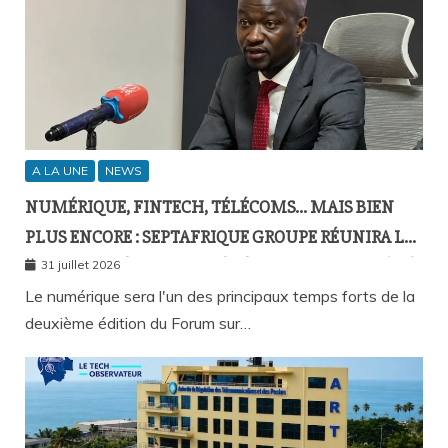
A LA UNE
NEWS
NUMÉRIQUE, FINTECH, TÉLÉCOMS… MAIS BIEN
PLUS ENCORE : SEPTAFRIQUE GROUPE RÉUNIRA LE
GOTHA DE L’ÉCONOMIE SÉNÉGALAISE LE 10 AOÛT À
31 juillet 2026
DAKAR
Le numérique sera l'un des principaux temps forts de la
deuxième édition du Forum sur…