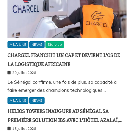
A LA UNE
NEWS
Start-up
CHARGEL FRANCHIT UN CAP ET DEVIENT L’OS DE
LA LOGISTIQUE AFRICAINE
20 juillet 2026
Le Sénégal confirme, une fois de plus, sa capacité à
faire émerger des champions technologiques…
A LA UNE
NEWS
HELIOS TOWERS INAUGURE AU SÉNÉGAL SA
PREMIÈRE SOLUTION IBS AVEC L’HÔTEL AZALAÏ,
NOUVEAU STANDARD DE LA CONNECTIVITÉ
16 juillet 2026