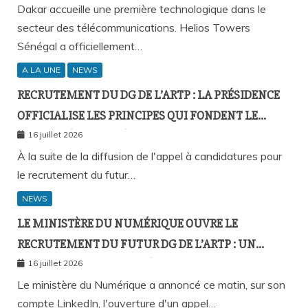
MOBILE À L’INTÉRIEUR DES BÂTIMENTS
Dakar accueille une première technologique dans le
secteur des télécommunications. Helios Towers
Sénégal a officiellement…
A LA UNE
NEWS
RECRUTEMENT DU DG DE L’ARTP : LA PRÉSIDENCE
OFFICIALISE LES PRINCIPES QUI FONDENT LE
RECOURS À L’APPEL À CANDIDATURES
16 juillet 2026
À la suite de la diffusion de l'appel à candidatures pour
le recrutement du futur…
NEWS
LE MINISTÈRE DU NUMÉRIQUE OUVRE LE
RECRUTEMENT DU FUTUR DG DE L’ARTP : UN
PREMIER PAS VERS LA MÉRITOCRATIE
16 juillet 2026
RÉPUBLICAINE ?
Le ministère du Numérique a annoncé ce matin, sur son
compte LinkedIn, l'ouverture d'un appel…