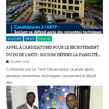
A LA UNE
NEWS
Start-up
APPEL À CANDIDATURES POUR LE RECRUTEMENT
DU DG DE L’ARTP : SOCIUM DÉFEND LA FIABILITÉ
DE SA PLATEFORME MALGRÉ PLUSIEURS
30 juillet 2026
REMONTÉES TECHNIQUES
Contactée par Le Tech Observateur ce jeudi, après
plusieurs remontées techniques concernant le dépôt
des…