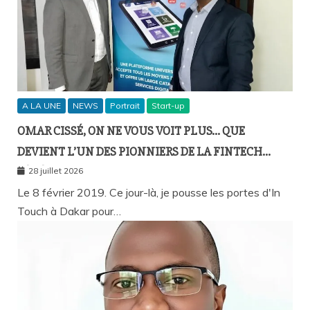
A LA UNE
NEWS
Portrait
Start-up
OMAR CISSÉ, ON NE VOUS VOIT PLUS… QUE
DEVIENT L’UN DES PIONNIERS DE LA FINTECH
SÉNÉGALAISE ?
28 juillet 2026
Le 8 février 2019. Ce jour-là, je pousse les portes d'In
Touch à Dakar pour…