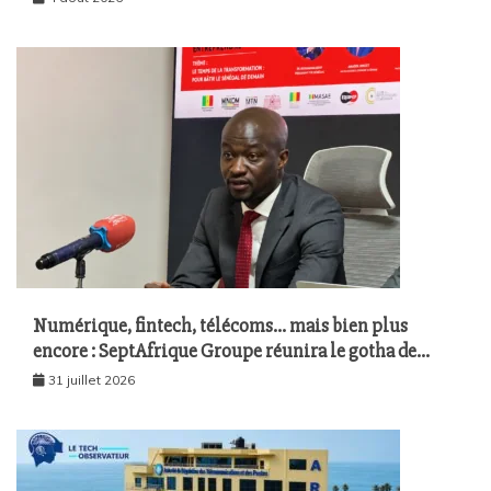
Numérique, fintech, télécoms… mais bien plus
encore : SeptAfrique Groupe réunira le gotha de
l’économie sénégalaise le 10 août à Dakar
31 juillet 2026