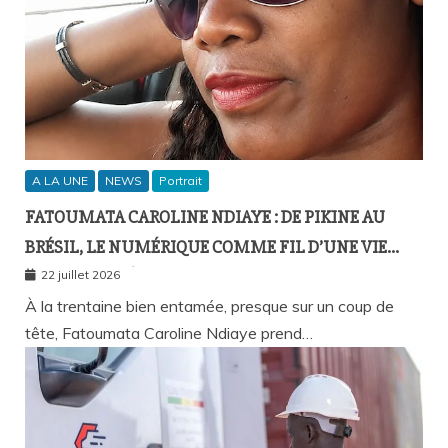
A LA UNE
NEWS
Portrait
FATOUMATA CAROLINE NDIAYE : DE PIKINE AU
BRÉSIL, LE NUMÉRIQUE COMME FIL D’UNE VIE
SANS FRONTIÈRES
22 juillet 2026
À la trentaine bien entamée, presque sur un coup de
tête, Fatoumata Caroline Ndiaye prend…