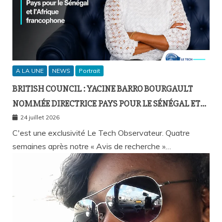
A LA UNE
NEWS
Portrait
BRITISH COUNCIL : YACINE BARRO BOURGAULT
NOMMÉE DIRECTRICE PAYS POUR LE SÉNÉGAL ET
L’AFRIQUE FRANCOPHONE
24 juillet 2026
C'est une exclusivité Le Tech Observateur. Quatre
semaines après notre « Avis de recherche »…