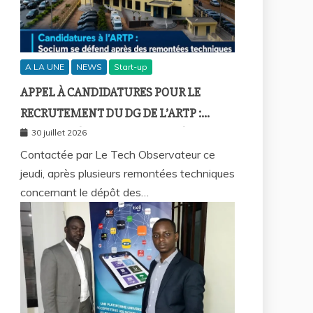
A LA UNE
NEWS
Start-up
APPEL À CANDIDATURES POUR LE
RECRUTEMENT DU DG DE L’ARTP :
SOCIUM DÉFEND LA FIABILITÉ DE SA
30 juillet 2026
PLATEFORME MALGRÉ PLUSIEURS
Contactée par Le Tech Observateur ce
jeudi, après plusieurs remontées techniques
REMONTÉES TECHNIQUES
concernant le dépôt des…