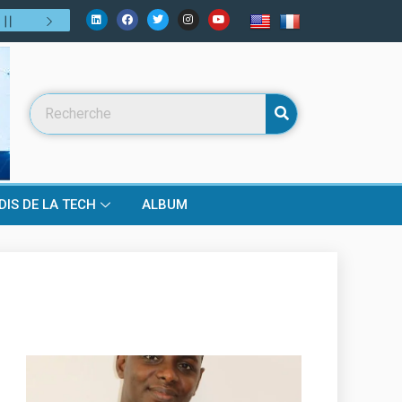
ui de demain ?
31
/
07
:
Numérique, fintech, télécoms… mais bien pl
DIS DE LA TECH
ALBUM