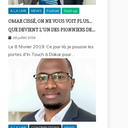
A LA UNE
NEWS
Portrait
Start-up
OMAR CISSÉ, ON NE VOUS VOIT PLUS…
QUE DEVIENT L’UN DES PIONNIERS DE
LA FINTECH SÉNÉGALAISE ?
28 juillet 2026
Le 8 février 2019. Ce jour-là, je pousse les
portes d'In Touch à Dakar pour…
A LA UNE
CONTRIBUTIONS
NEWS