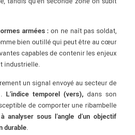
e, tandis qu’en seconde zone on subit
Formes armées :
on ne naît pas soldat,
’homme bien outillé qui peut être au cœur
vantes capables de contenir les enjeux
 industrielle.
airement un signal envoyé au secteur de
n.
L’indice temporel (vers),
dans son
usceptible de comporter une ribambelle
 à analyser sous l’angle d’un objectif
n durable
.