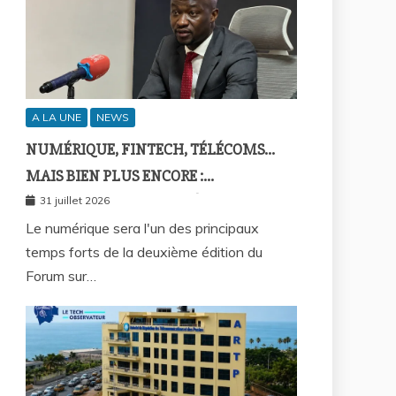
A LA UNE
NEWS
NUMÉRIQUE, FINTECH, TÉLÉCOMS…
MAIS BIEN PLUS ENCORE :
SEPTAFRIQUE GROUPE RÉUNIRA LE
31 juillet 2026
GOTHA DE L’ÉCONOMIE SÉNÉGALAISE
Le numérique sera l'un des principaux
temps forts de la deuxième édition du
LE 10 AOÛT À DAKAR
Forum sur…