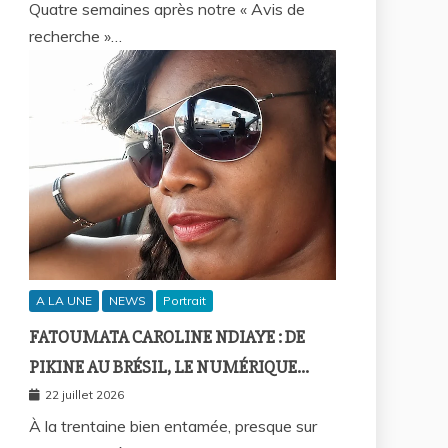
Quatre semaines après notre « Avis de
recherche »…
A LA UNE
NEWS
Portrait
FATOUMATA CAROLINE NDIAYE : DE
PIKINE AU BRÉSIL, LE NUMÉRIQUE
COMME FIL D’UNE VIE SANS
22 juillet 2026
FRONTIÈRES
À la trentaine bien entamée, presque sur