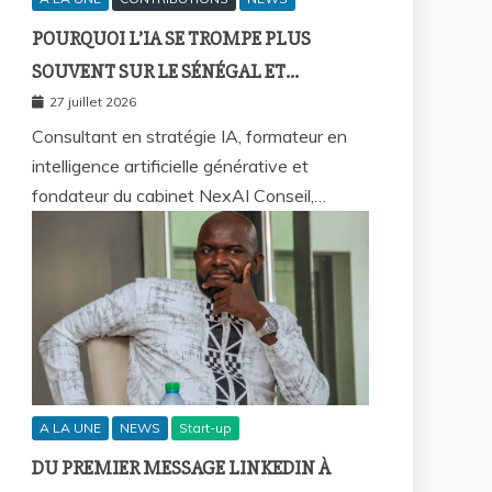
POURQUOI L’IA SE TROMPE PLUS
SOUVENT SUR LE SÉNÉGAL ET
COMMENT REPRENDRE LA MAIN ?
27 juillet 2026
Consultant en stratégie IA, formateur en
intelligence artificielle générative et
fondateur du cabinet NexAI Conseil,…
A LA UNE
NEWS
Start-up
DU PREMIER MESSAGE LINKEDIN À