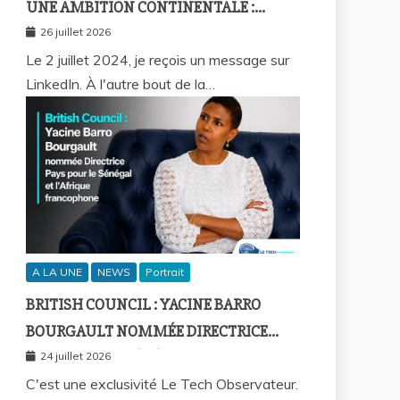
UNE AMBITION CONTINENTALE :
L’HISTOIRE CONTINUE AVEC BIRAHIM
26 juillet 2026
FALL ET BICTORYS
Le 2 juillet 2024, je reçois un message sur
LinkedIn. À l'autre bout de la…
A LA UNE
NEWS
Portrait
BRITISH COUNCIL : YACINE BARRO
BOURGAULT NOMMÉE DIRECTRICE
PAYS POUR LE SÉNÉGAL ET L’AFRIQUE
24 juillet 2026
FRANCOPHONE
C'est une exclusivité Le Tech Observateur.