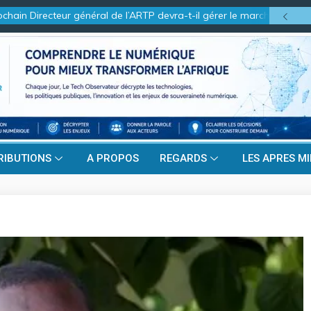
n Directeur général de l’ARTP devra-t-il gérer le marché d’hier ou cel
RIBUTIONS
A PROPOS
REGARDS
LES APRES MI