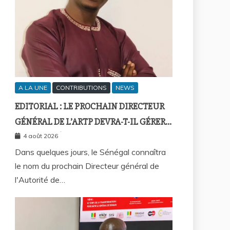
A LA UNE
CONTRIBUTIONS
NEWS
EDITORIAL : LE PROCHAIN DIRECTEUR
GÉNÉRAL DE L’ARTP DEVRA-T-IL GÉRER
LE MARCHÉ D’HIER OU CELUI DE
4 août 2026
DEMAIN ?
Dans quelques jours, le Sénégal connaîtra
le nom du prochain Directeur général de
l'Autorité de…