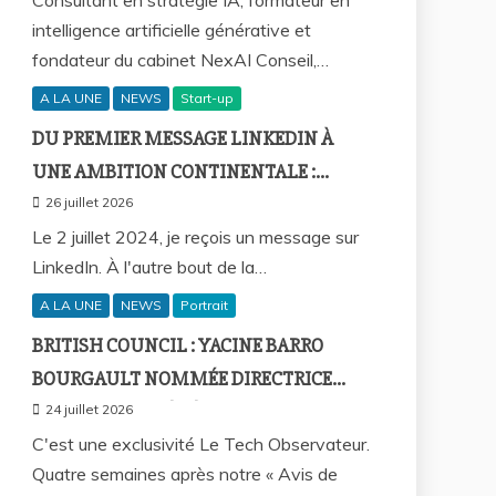
Consultant en stratégie IA, formateur en
intelligence artificielle générative et
fondateur du cabinet NexAI Conseil,…
A LA UNE
NEWS
Start-up
DU PREMIER MESSAGE LINKEDIN À
UNE AMBITION CONTINENTALE :
L’HISTOIRE CONTINUE AVEC BIRAHIM
26 juillet 2026
FALL ET BICTORYS
Le 2 juillet 2024, je reçois un message sur
LinkedIn. À l'autre bout de la…
A LA UNE
NEWS
Portrait
BRITISH COUNCIL : YACINE BARRO
BOURGAULT NOMMÉE DIRECTRICE
PAYS POUR LE SÉNÉGAL ET L’AFRIQUE
24 juillet 2026
FRANCOPHONE
C'est une exclusivité Le Tech Observateur.
Quatre semaines après notre « Avis de