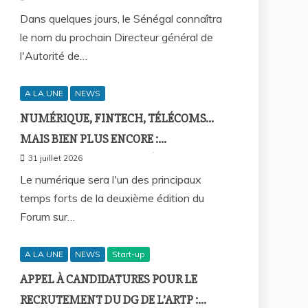
DEMAIN ?
Dans quelques jours, le Sénégal connaîtra
le nom du prochain Directeur général de
l'Autorité de…
A LA UNE
NEWS
NUMÉRIQUE, FINTECH, TÉLÉCOMS…
MAIS BIEN PLUS ENCORE :
SEPTAFRIQUE GROUPE RÉUNIRA LE
31 juillet 2026
GOTHA DE L’ÉCONOMIE SÉNÉGALAISE
Le numérique sera l'un des principaux
temps forts de la deuxième édition du
LE 10 AOÛT À DAKAR
Forum sur…
A LA UNE
NEWS
Start-up
APPEL À CANDIDATURES POUR LE
RECRUTEMENT DU DG DE L’ARTP :