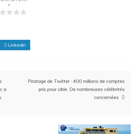
ation de l'articl
e
Linkedin
s
Piratage de Twitter : 400 millions de comptes
c a
pris pour cible. De nombreuses célébrités
s
concernées