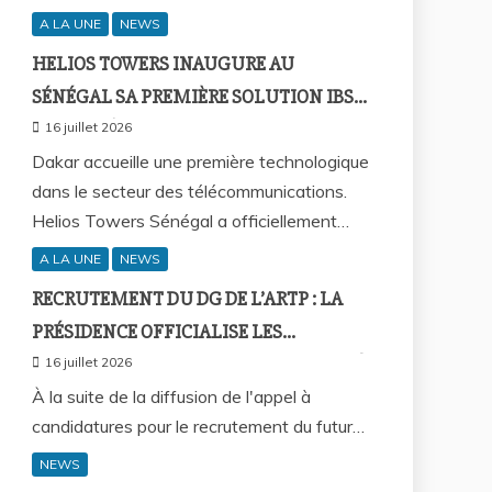
A LA UNE
NEWS
HELIOS TOWERS INAUGURE AU
SÉNÉGAL SA PREMIÈRE SOLUTION IBS
AVEC L’HÔTEL AZALAÏ, NOUVEAU
16 juillet 2026
STANDARD DE LA CONNECTIVITÉ
Dakar accueille une première technologique
dans le secteur des télécommunications.
MOBILE À L’INTÉRIEUR DES
Helios Towers Sénégal a officiellement…
BÂTIMENTS
A LA UNE
NEWS
RECRUTEMENT DU DG DE L’ARTP : LA
PRÉSIDENCE OFFICIALISE LES
PRINCIPES QUI FONDENT LE RECOURS À
16 juillet 2026
L’APPEL À CANDIDATURES
À la suite de la diffusion de l'appel à
candidatures pour le recrutement du futur…
NEWS