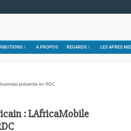
RIBUTIONS
A PROPOS
REGARDS
LES APRES MID
icain : LAfricaMobile
RDC