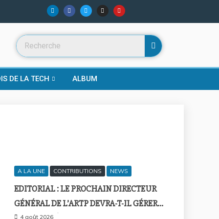
IS DE LA TECH
ALBUM
A LA UNE
CONTRIBUTIONS
NEWS
EDITORIAL : LE PROCHAIN DIRECTEUR
GÉNÉRAL DE L’ARTP DEVRA-T-IL GÉRER
LE MARCHÉ D’HIER OU CELUI DE
4 août 2026