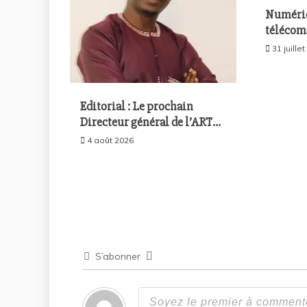
Numériq
télécom
encore 
31 juille
réunira 
l’économ
août à D
Editorial : Le prochain
Directeur général de l’ARTP
devra-t-il gérer le marché
4 août 2026
d’hier ou celui de demain ?
S’abonner