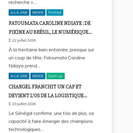
recherche »…
A LA UNE
NEWS
Portrait
FATOUMATA CAROLINE NDIAYE : DE
PIKINE AU BRÉSIL, LE NUMÉRIQUE
COMME FIL D’UNE VIE SANS
22 juillet 2026
FRONTIÈRES
À la trentaine bien entamée, presque sur
un coup de tête, Fatoumata Caroline
Ndiaye prend…
A LA UNE
NEWS
Start-up
CHARGEL FRANCHIT UN CAP ET
DEVIENT L’OS DE LA LOGISTIQUE
AFRICAINE
20 juillet 2026
Le Sénégal confirme, une fois de plus, sa
capacité à faire émerger des champions
technologiques…