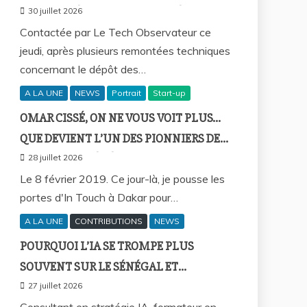
SOCIUM DÉFEND LA FIABILITÉ DE SA
30 juillet 2026
PLATEFORME MALGRÉ PLUSIEURS
Contactée par Le Tech Observateur ce
jeudi, après plusieurs remontées techniques
REMONTÉES TECHNIQUES
concernant le dépôt des…
A LA UNE
NEWS
Portrait
Start-up
OMAR CISSÉ, ON NE VOUS VOIT PLUS…
QUE DEVIENT L’UN DES PIONNIERS DE
LA FINTECH SÉNÉGALAISE ?
28 juillet 2026
Le 8 février 2019. Ce jour-là, je pousse les
portes d'In Touch à Dakar pour…
A LA UNE
CONTRIBUTIONS
NEWS
POURQUOI L’IA SE TROMPE PLUS
SOUVENT SUR LE SÉNÉGAL ET
COMMENT REPRENDRE LA MAIN ?
27 juillet 2026