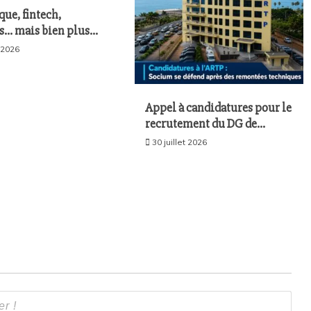
ue, fintech,
s… mais bien plus
: SeptAfrique Groupe
t 2026
le gotha de
ie sénégalaise le 10
akar
Appel à candidatures pour le
recrutement du DG de
l’ARTP : SOCIUM défend la
30 juillet 2026
fiabilité de sa plateforme
malgré plusieurs remontées
techniques