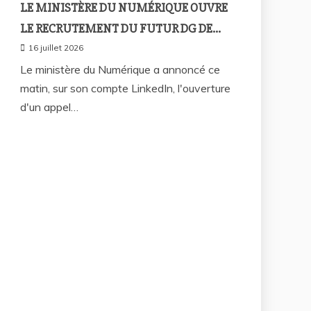
LE MINISTÈRE DU NUMÉRIQUE OUVRE
LE RECRUTEMENT DU FUTUR DG DE
L’ARTP : UN PREMIER PAS VERS LA
16 juillet 2026
MÉRITOCRATIE RÉPUBLICAINE ?
Le ministère du Numérique a annoncé ce
matin, sur son compte LinkedIn, l'ouverture
d'un appel…