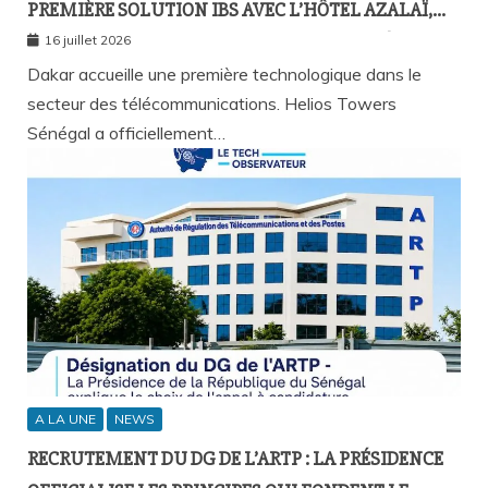
PREMIÈRE SOLUTION IBS AVEC L’HÔTEL AZALAÏ,
NOUVEAU STANDARD DE LA CONNECTIVITÉ
16 juillet 2026
MOBILE À L’INTÉRIEUR DES BÂTIMENTS
Dakar accueille une première technologique dans le
secteur des télécommunications. Helios Towers
Sénégal a officiellement…
A LA UNE
NEWS
RECRUTEMENT DU DG DE L’ARTP : LA PRÉSIDENCE