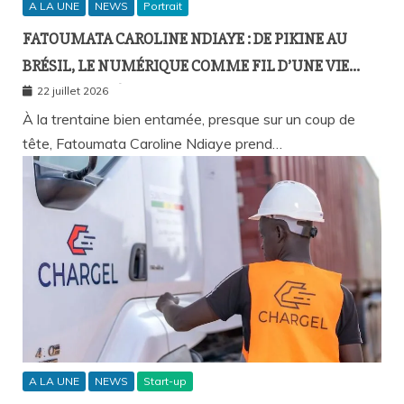
A LA UNE
NEWS
Portrait
FATOUMATA CAROLINE NDIAYE : DE PIKINE AU
BRÉSIL, LE NUMÉRIQUE COMME FIL D’UNE VIE
SANS FRONTIÈRES
22 juillet 2026
À la trentaine bien entamée, presque sur un coup de
tête, Fatoumata Caroline Ndiaye prend…
A LA UNE
NEWS
Start-up