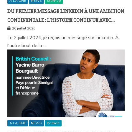
A LA UNE
NEWS
Start-up
DU PREMIER MESSAGE LINKEDIN À UNE AMBITION
CONTINENTALE : L’HISTOIRE CONTINUE AVEC
BIRAHIM FALL ET BICTORYS
26 juillet 2026
Le 2 juillet 2024, je reçois un message sur LinkedIn. À
l'autre bout de la…
A LA UNE
NEWS
Portrait