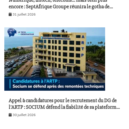
Numérique, fintech, télécoms… mais bien plus
encore : SeptAfrique Groupe réunira le gotha de
l’économie sénégalaise le 10 août à Dakar
31 juillet 2026
Appel à candidatures pour le recrutement du DG de
l’ARTP : SOCIUM défend la fiabilité de sa plateforme
malgré plusieurs remontées techniques
30 juillet 2026