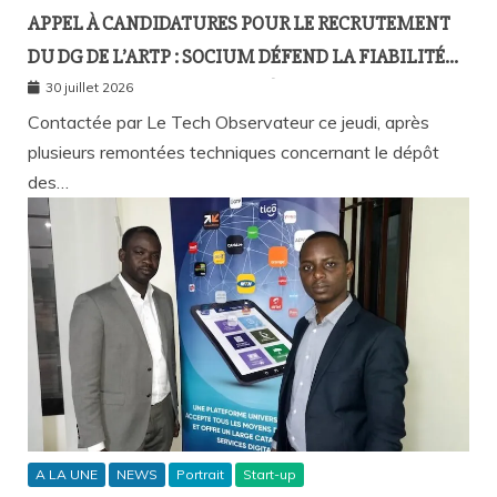
APPEL À CANDIDATURES POUR LE RECRUTEMENT
DU DG DE L’ARTP : SOCIUM DÉFEND LA FIABILITÉ
DE SA PLATEFORME MALGRÉ PLUSIEURS
30 juillet 2026
REMONTÉES TECHNIQUES
Contactée par Le Tech Observateur ce jeudi, après
plusieurs remontées techniques concernant le dépôt
des…
A LA UNE
NEWS
Portrait
Start-up