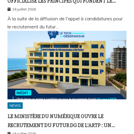
OFFICIALISE LES PRINCIPES QUI FONDENT LE
RECOURS À L’APPEL À CANDIDATURES
16 juillet 2026
À la suite de la diffusion de l'appel à candidatures pour
le recrutement du futur…
NEWS
LE MINISTÈRE DU NUMÉRIQUE OUVRE LE
RECRUTEMENT DU FUTUR DG DE L’ARTP : UN
16 juillet 2026