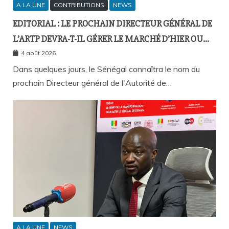
A LA UNE
CONTRIBUTIONS
NEWS
EDITORIAL : LE PROCHAIN DIRECTEUR GÉNÉRAL DE
L’ARTP DEVRA-T-IL GÉRER LE MARCHÉ D’HIER OU
CELUI DE DEMAIN ?
4 août 2026
Dans quelques jours, le Sénégal connaîtra le nom du
prochain Directeur général de l'Autorité de…
A LA UNE
NEWS