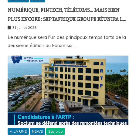
NUMÉRIQUE, FINTECH, TÉLÉCOMS… MAIS BIEN
PLUS ENCORE : SEPTAFRIQUE GROUPE RÉUNIRA LE
GOTHA DE L’ÉCONOMIE SÉNÉGALAISE LE 10 AOÛT À
31 juillet 2026
DAKAR
Le numérique sera l'un des principaux temps forts de la
deuxième édition du Forum sur…
A LA UNE
NEWS
Start-up