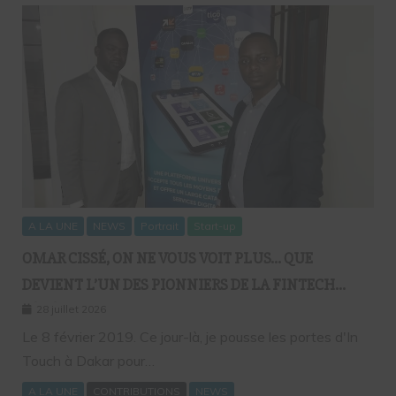
A LA UNE
NEWS
Portrait
Start-up
OMAR CISSÉ, ON NE VOUS VOIT PLUS… QUE
DEVIENT L’UN DES PIONNIERS DE LA FINTECH
SÉNÉGALAISE ?
28 juillet 2026
Le 8 février 2019. Ce jour-là, je pousse les portes d'In
Touch à Dakar pour…
A LA UNE
CONTRIBUTIONS
NEWS