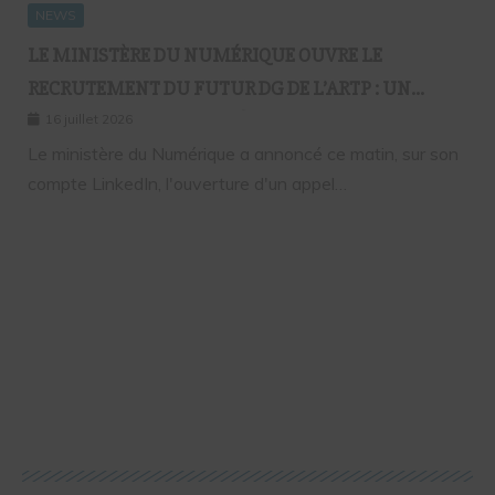
NEWS
LE MINISTÈRE DU NUMÉRIQUE OUVRE LE
RECRUTEMENT DU FUTUR DG DE L’ARTP : UN
PREMIER PAS VERS LA MÉRITOCRATIE
16 juillet 2026
RÉPUBLICAINE ?
Le ministère du Numérique a annoncé ce matin, sur son
compte LinkedIn, l'ouverture d'un appel…