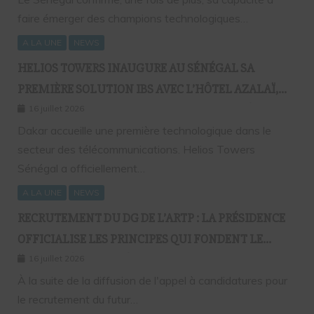
faire émerger des champions technologiques…
A LA UNE
NEWS
HELIOS TOWERS INAUGURE AU SÉNÉGAL SA
PREMIÈRE SOLUTION IBS AVEC L’HÔTEL AZALAÏ,
NOUVEAU STANDARD DE LA CONNECTIVITÉ
16 juillet 2026
MOBILE À L’INTÉRIEUR DES BÂTIMENTS
Dakar accueille une première technologique dans le
secteur des télécommunications. Helios Towers
Sénégal a officiellement…
A LA UNE
NEWS
RECRUTEMENT DU DG DE L’ARTP : LA PRÉSIDENCE
OFFICIALISE LES PRINCIPES QUI FONDENT LE
RECOURS À L’APPEL À CANDIDATURES
16 juillet 2026
À la suite de la diffusion de l'appel à candidatures pour
le recrutement du futur…