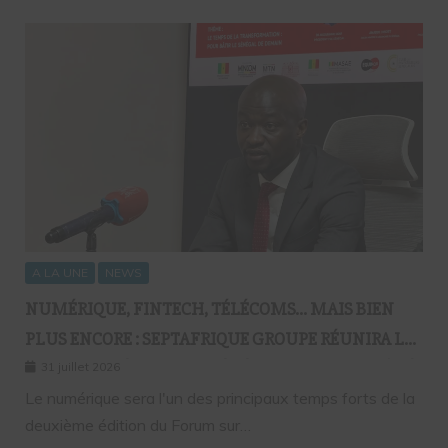
A LA UNE
NEWS
NUMÉRIQUE, FINTECH, TÉLÉCOMS… MAIS BIEN
PLUS ENCORE : SEPTAFRIQUE GROUPE RÉUNIRA LE
GOTHA DE L’ÉCONOMIE SÉNÉGALAISE LE 10 AOÛT À
31 juillet 2026
DAKAR
Le numérique sera l'un des principaux temps forts de la
deuxième édition du Forum sur…