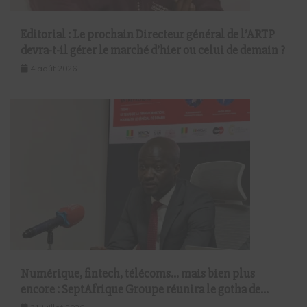
Editorial : Le prochain Directeur général de l’ARTP
devra-t-il gérer le marché d’hier ou celui de demain ?
4 août 2026
Numérique, fintech, télécoms… mais bien plus
encore : SeptAfrique Groupe réunira le gotha de
l’économie sénégalaise le 10 août à Dakar