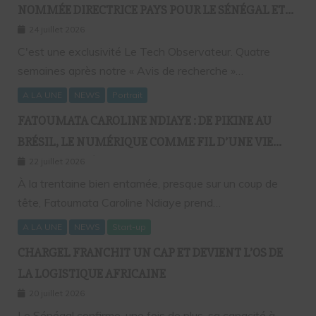
NOMMÉE DIRECTRICE PAYS POUR LE SÉNÉGAL ET
L’AFRIQUE FRANCOPHONE
24 juillet 2026
C'est une exclusivité Le Tech Observateur. Quatre
semaines après notre « Avis de recherche »…
A LA UNE
NEWS
Portrait
FATOUMATA CAROLINE NDIAYE : DE PIKINE AU
BRÉSIL, LE NUMÉRIQUE COMME FIL D’UNE VIE
SANS FRONTIÈRES
22 juillet 2026
À la trentaine bien entamée, presque sur un coup de
tête, Fatoumata Caroline Ndiaye prend…
A LA UNE
NEWS
Start-up
CHARGEL FRANCHIT UN CAP ET DEVIENT L’OS DE
LA LOGISTIQUE AFRICAINE
20 juillet 2026
Le Sénégal confirme, une fois de plus, sa capacité à