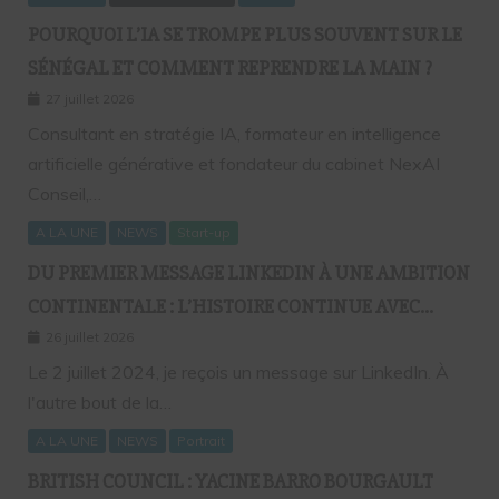
POURQUOI L’IA SE TROMPE PLUS SOUVENT SUR LE
SÉNÉGAL ET COMMENT REPRENDRE LA MAIN ?
27 juillet 2026
Consultant en stratégie IA, formateur en intelligence
artificielle générative et fondateur du cabinet NexAI
Conseil,…
A LA UNE
NEWS
Start-up
DU PREMIER MESSAGE LINKEDIN À UNE AMBITION
CONTINENTALE : L’HISTOIRE CONTINUE AVEC
BIRAHIM FALL ET BICTORYS
26 juillet 2026
Le 2 juillet 2024, je reçois un message sur LinkedIn. À
l'autre bout de la…
A LA UNE
NEWS
Portrait
BRITISH COUNCIL : YACINE BARRO BOURGAULT