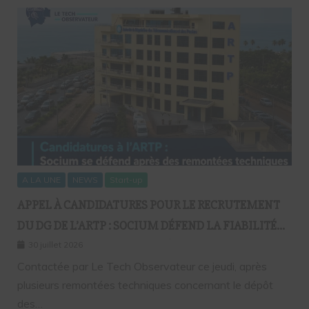
A LA UNE
NEWS
Start-up
APPEL À CANDIDATURES POUR LE RECRUTEMENT
DU DG DE L’ARTP : SOCIUM DÉFEND LA FIABILITÉ
DE SA PLATEFORME MALGRÉ PLUSIEURS
30 juillet 2026
REMONTÉES TECHNIQUES
Contactée par Le Tech Observateur ce jeudi, après
plusieurs remontées techniques concernant le dépôt
des…