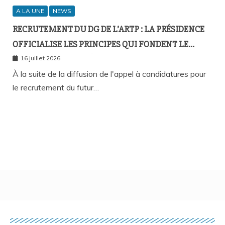
A LA UNE
NEWS
RECRUTEMENT DU DG DE L’ARTP : LA PRÉSIDENCE
OFFICIALISE LES PRINCIPES QUI FONDENT LE
RECOURS À L’APPEL À CANDIDATURES
16 juillet 2026
À la suite de la diffusion de l'appel à candidatures pour
le recrutement du futur…