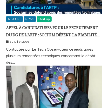
A LA UNE
NEWS
Start-up
APPEL À CANDIDATURES POUR LE RECRUTEMENT
DU DG DE L’ARTP : SOCIUM DÉFEND LA FIABILITÉ
DE SA PLATEFORME MALGRÉ PLUSIEURS
30 juillet 2026
REMONTÉES TECHNIQUES
Contactée par Le Tech Observateur ce jeudi, après
plusieurs remontées techniques concernant le dépôt
des…