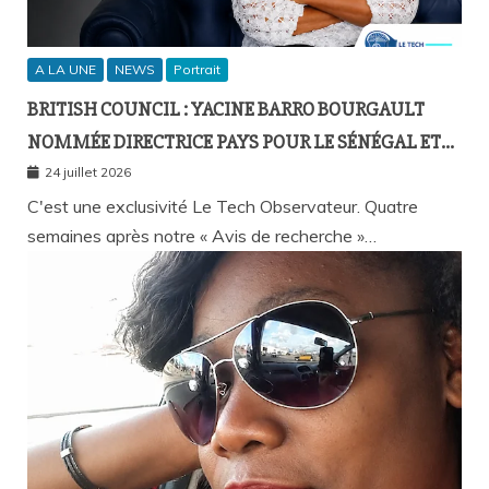
A LA UNE
NEWS
Portrait
BRITISH COUNCIL : YACINE BARRO BOURGAULT
NOMMÉE DIRECTRICE PAYS POUR LE SÉNÉGAL ET
L’AFRIQUE FRANCOPHONE
24 juillet 2026
C'est une exclusivité Le Tech Observateur. Quatre
semaines après notre « Avis de recherche »…