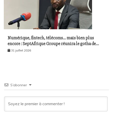
Numérique, fintech, télécoms… mais bien plus
encore : SeptAfrique Groupe réunira le gotha de
l’économie sénégalaise le 10 août à Dakar
31 juillet 2026
S’abonner