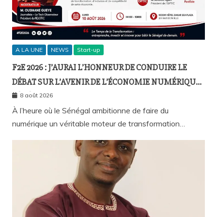
A LA UNE
NEWS
Start-up
F2E 2026 : J’AURAI L’HONNEUR DE CONDUIRE LE
DÉBAT SUR L’AVENIR DE L’ÉCONOMIE NUMÉRIQUE
SÉNÉGALAISE
8 août 2026
À l’heure où le Sénégal ambitionne de faire du
numérique un véritable moteur de transformation…