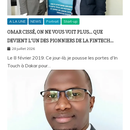
A LA UNE
NEWS
Portrait
Start-up
OMAR CISSÉ, ON NE VOUS VOIT PLUS… QUE
DEVIENT L’UN DES PIONNIERS DE LA FINTECH
SÉNÉGALAISE ?
28 juillet 2026
Le 8 février 2019. Ce jour-là, je pousse les portes d'In
Touch à Dakar pour…