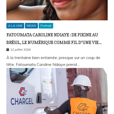
A LA UNE
NEWS
Portrait
FATOUMATA CAROLINE NDIAYE : DE PIKINE AU
BRÉSIL, LE NUMÉRIQUE COMME FIL D’UNE VIE
SANS FRONTIÈRES
22 juillet 2026
À la trentaine bien entamée, presque sur un coup de
tête, Fatoumata Caroline Ndiaye prend…