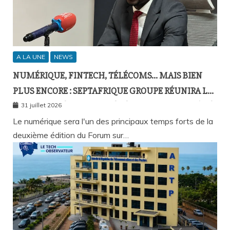
A LA UNE
NEWS
NUMÉRIQUE, FINTECH, TÉLÉCOMS… MAIS BIEN
PLUS ENCORE : SEPTAFRIQUE GROUPE RÉUNIRA LE
GOTHA DE L’ÉCONOMIE SÉNÉGALAISE LE 10 AOÛT À
31 juillet 2026
DAKAR
Le numérique sera l'un des principaux temps forts de la
deuxième édition du Forum sur…