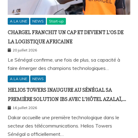
A LA UNE
NEWS
Start-up
CHARGEL FRANCHIT UN CAP ET DEVIENT L’OS DE
LA LOGISTIQUE AFRICAINE
20 juillet 2026
Le Sénégal confirme, une fois de plus, sa capacité à
faire émerger des champions technologiques…
A LA UNE
NEWS
HELIOS TOWERS INAUGURE AU SÉNÉGAL SA
PREMIÈRE SOLUTION IBS AVEC L’HÔTEL AZALAÏ,
NOUVEAU STANDARD DE LA CONNECTIVITÉ
16 juillet 2026
MOBILE À L’INTÉRIEUR DES BÂTIMENTS
Dakar accueille une première technologique dans le
secteur des télécommunications. Helios Towers
Sénégal a officiellement…