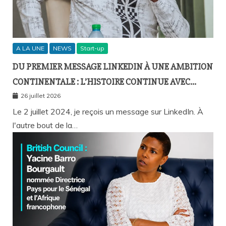
A LA UNE
NEWS
Start-up
DU PREMIER MESSAGE LINKEDIN À UNE AMBITION
CONTINENTALE : L’HISTOIRE CONTINUE AVEC
BIRAHIM FALL ET BICTORYS
26 juillet 2026
Le 2 juillet 2024, je reçois un message sur LinkedIn. À
l'autre bout de la…