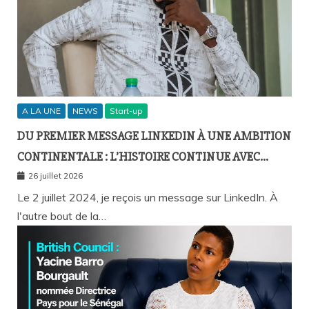
A LA UNE
NEWS
Start-up
DU PREMIER MESSAGE LINKEDIN À UNE AMBITION
CONTINENTALE : L’HISTOIRE CONTINUE AVEC
BIRAHIM FALL ET BICTORYS
26 juillet 2026
Le 2 juillet 2024, je reçois un message sur LinkedIn. À
l'autre bout de la…