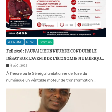
A LA UNE
NEWS
Start-up
F2E 2026 : J’AURAI L’HONNEUR DE CONDUIRE LE
DÉBAT SUR L’AVENIR DE L’ÉCONOMIE NUMÉRIQUE
SÉNÉGALAISE
8 août 2026
À l’heure où le Sénégal ambitionne de faire du
numérique un véritable moteur de transformation…