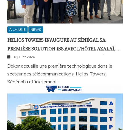
A LA UNE
NEWS
HELIOS TOWERS INAUGURE AU SÉNÉGAL SA
PREMIÈRE SOLUTION IBS AVEC L’HÔTEL AZALAÏ,
NOUVEAU STANDARD DE LA CONNECTIVITÉ
16 juillet 2026
MOBILE À L’INTÉRIEUR DES BÂTIMENTS
Dakar accueille une première technologique dans le
secteur des télécommunications. Helios Towers
Sénégal a officiellement…