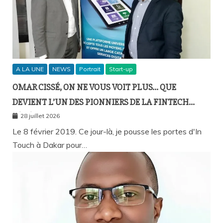
A LA UNE
NEWS
Portrait
Start-up
OMAR CISSÉ, ON NE VOUS VOIT PLUS… QUE
DEVIENT L’UN DES PIONNIERS DE LA FINTECH
SÉNÉGALAISE ?
28 juillet 2026
Le 8 février 2019. Ce jour-là, je pousse les portes d'In
Touch à Dakar pour…