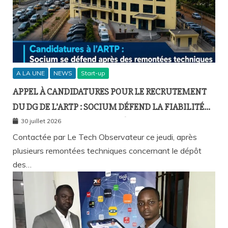
A LA UNE
NEWS
Start-up
APPEL À CANDIDATURES POUR LE RECRUTEMENT
DU DG DE L’ARTP : SOCIUM DÉFEND LA FIABILITÉ
DE SA PLATEFORME MALGRÉ PLUSIEURS
30 juillet 2026
REMONTÉES TECHNIQUES
Contactée par Le Tech Observateur ce jeudi, après
plusieurs remontées techniques concernant le dépôt
des…