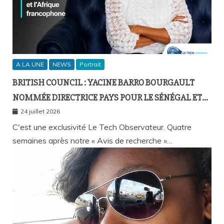
A LA UNE
NEWS
Portrait
BRITISH COUNCIL : YACINE BARRO BOURGAULT
NOMMÉE DIRECTRICE PAYS POUR LE SÉNÉGAL ET
L’AFRIQUE FRANCOPHONE
24 juillet 2026
C'est une exclusivité Le Tech Observateur. Quatre
semaines après notre « Avis de recherche »…