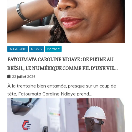
A LA UNE
NEWS
Portrait
FATOUMATA CAROLINE NDIAYE : DE PIKINE AU
BRÉSIL, LE NUMÉRIQUE COMME FIL D’UNE VIE
SANS FRONTIÈRES
22 juillet 2026
À la trentaine bien entamée, presque sur un coup de
tête, Fatoumata Caroline Ndiaye prend…