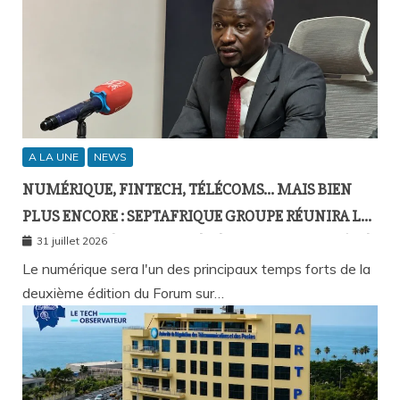
A LA UNE
NEWS
NUMÉRIQUE, FINTECH, TÉLÉCOMS… MAIS BIEN
PLUS ENCORE : SEPTAFRIQUE GROUPE RÉUNIRA LE
GOTHA DE L’ÉCONOMIE SÉNÉGALAISE LE 10 AOÛT À
31 juillet 2026
DAKAR
Le numérique sera l'un des principaux temps forts de la
deuxième édition du Forum sur…