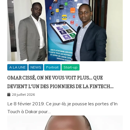
A LA UNE
NEWS
Portrait
Start-up
OMAR CISSÉ, ON NE VOUS VOIT PLUS… QUE
DEVIENT L’UN DES PIONNIERS DE LA FINTECH
SÉNÉGALAISE ?
28 juillet 2026
Le 8 février 2019. Ce jour-là, je pousse les portes d'In
Touch à Dakar pour…