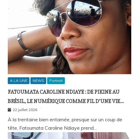
A LA UNE
NEWS
Portrait
FATOUMATA CAROLINE NDIAYE : DE PIKINE AU
BRÉSIL, LE NUMÉRIQUE COMME FIL D’UNE VIE
SANS FRONTIÈRES
22 juillet 2026
À la trentaine bien entamée, presque sur un coup de
tête, Fatoumata Caroline Ndiaye prend…