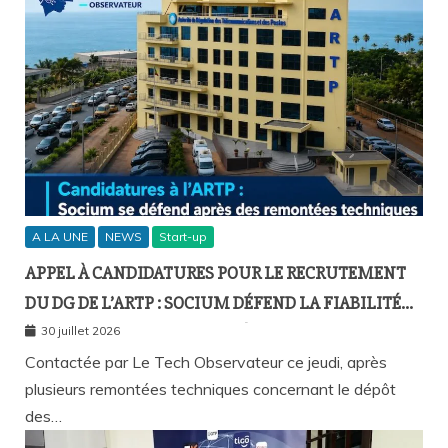
A LA UNE
NEWS
Start-up
APPEL À CANDIDATURES POUR LE RECRUTEMENT
DU DG DE L’ARTP : SOCIUM DÉFEND LA FIABILITÉ
DE SA PLATEFORME MALGRÉ PLUSIEURS
30 juillet 2026
REMONTÉES TECHNIQUES
Contactée par Le Tech Observateur ce jeudi, après
plusieurs remontées techniques concernant le dépôt
des…