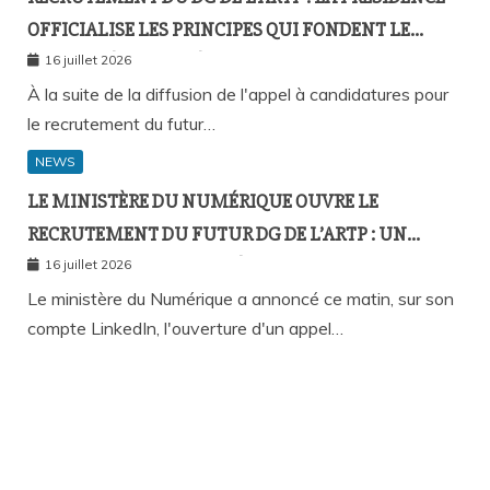
OFFICIALISE LES PRINCIPES QUI FONDENT LE
RECOURS À L’APPEL À CANDIDATURES
16 juillet 2026
À la suite de la diffusion de l'appel à candidatures pour
le recrutement du futur…
NEWS
LE MINISTÈRE DU NUMÉRIQUE OUVRE LE
RECRUTEMENT DU FUTUR DG DE L’ARTP : UN
PREMIER PAS VERS LA MÉRITOCRATIE
16 juillet 2026
RÉPUBLICAINE ?
Le ministère du Numérique a annoncé ce matin, sur son
compte LinkedIn, l'ouverture d'un appel…