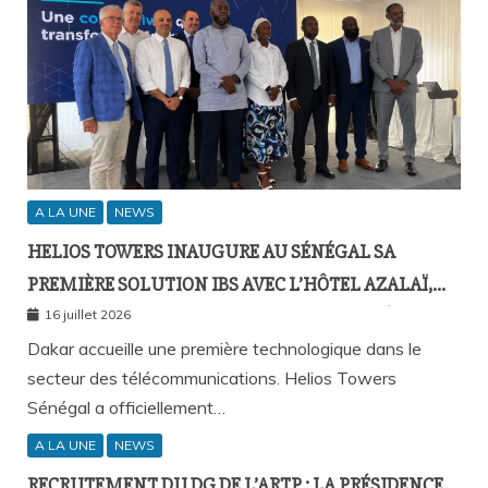
A LA UNE
NEWS
HELIOS TOWERS INAUGURE AU SÉNÉGAL SA
PREMIÈRE SOLUTION IBS AVEC L’HÔTEL AZALAÏ,
NOUVEAU STANDARD DE LA CONNECTIVITÉ
16 juillet 2026
MOBILE À L’INTÉRIEUR DES BÂTIMENTS
Dakar accueille une première technologique dans le
secteur des télécommunications. Helios Towers
Sénégal a officiellement…
A LA UNE
NEWS
RECRUTEMENT DU DG DE L’ARTP : LA PRÉSIDENCE