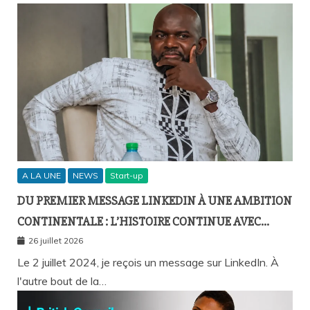
A LA UNE
NEWS
Start-up
DU PREMIER MESSAGE LINKEDIN À UNE AMBITION
CONTINENTALE : L’HISTOIRE CONTINUE AVEC
BIRAHIM FALL ET BICTORYS
26 juillet 2026
Le 2 juillet 2024, je reçois un message sur LinkedIn. À
l'autre bout de la…