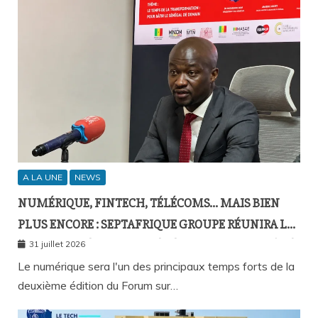
A LA UNE
NEWS
NUMÉRIQUE, FINTECH, TÉLÉCOMS… MAIS BIEN
PLUS ENCORE : SEPTAFRIQUE GROUPE RÉUNIRA LE
GOTHA DE L’ÉCONOMIE SÉNÉGALAISE LE 10 AOÛT À
31 juillet 2026
DAKAR
Le numérique sera l'un des principaux temps forts de la
deuxième édition du Forum sur…