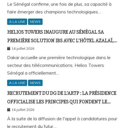
Le Sénégal confirme, une fois de plus, sa capacité à
faire émerger des champions technologiques…
A LA UNE
NEWS
HELIOS TOWERS INAUGURE AU SÉNÉGAL SA
PREMIÈRE SOLUTION IBS AVEC L’HÔTEL AZALAÏ,
NOUVEAU STANDARD DE LA CONNECTIVITÉ
16 juillet 2026
MOBILE À L’INTÉRIEUR DES BÂTIMENTS
Dakar accueille une première technologique dans le
secteur des télécommunications. Helios Towers
Sénégal a officiellement…
A LA UNE
NEWS
RECRUTEMENT DU DG DE L’ARTP : LA PRÉSIDENCE
OFFICIALISE LES PRINCIPES QUI FONDENT LE
RECOURS À L’APPEL À CANDIDATURES
16 juillet 2026
À la suite de la diffusion de l'appel à candidatures pour
le recrutement du futur…