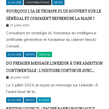
A LA UNE
CONTRIBUTIONS
NEWS
POURQUOI L’IA SE TROMPE PLUS SOUVENT SUR LE
SÉNÉGAL ET COMMENT REPRENDRE LA MAIN ?
27 juillet 2026
Consultant en stratégie IA, formateur en intelligence
artificielle générative et fondateur du cabinet NexAI
Conseil,…
A LA UNE
NEWS
Start-up
DU PREMIER MESSAGE LINKEDIN À UNE AMBITION
CONTINENTALE : L’HISTOIRE CONTINUE AVEC
BIRAHIM FALL ET BICTORYS
26 juillet 2026
Le 2 juillet 2024, je reçois un message sur LinkedIn. À
l'autre bout de la…
A LA UNE
NEWS
Portrait
BRITISH COUNCIL : YACINE BARRO BOURGAULT