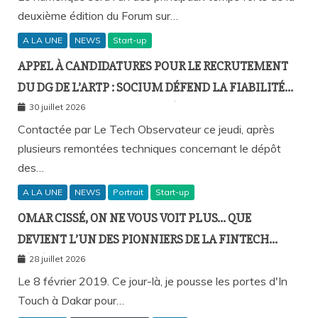
deuxième édition du Forum sur…
A LA UNE
NEWS
Start-up
APPEL À CANDIDATURES POUR LE RECRUTEMENT
DU DG DE L’ARTP : SOCIUM DÉFEND LA FIABILITÉ
DE SA PLATEFORME MALGRÉ PLUSIEURS
30 juillet 2026
REMONTÉES TECHNIQUES
Contactée par Le Tech Observateur ce jeudi, après
plusieurs remontées techniques concernant le dépôt
des…
A LA UNE
NEWS
Portrait
Start-up
OMAR CISSÉ, ON NE VOUS VOIT PLUS… QUE
DEVIENT L’UN DES PIONNIERS DE LA FINTECH
SÉNÉGALAISE ?
28 juillet 2026
Le 8 février 2019. Ce jour-là, je pousse les portes d'In
Touch à Dakar pour…