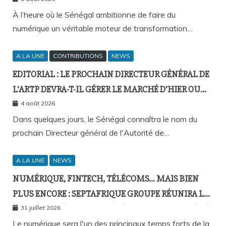
À l’heure où le Sénégal ambitionne de faire du
numérique un véritable moteur de transformation…
A LA UNE
CONTRIBUTIONS
NEWS
EDITORIAL : LE PROCHAIN DIRECTEUR GÉNÉRAL DE
L’ARTP DEVRA-T-IL GÉRER LE MARCHÉ D’HIER OU
CELUI DE DEMAIN ?
4 août 2026
Dans quelques jours, le Sénégal connaîtra le nom du
prochain Directeur général de l'Autorité de…
A LA UNE
NEWS
NUMÉRIQUE, FINTECH, TÉLÉCOMS… MAIS BIEN
PLUS ENCORE : SEPTAFRIQUE GROUPE RÉUNIRA LE
GOTHA DE L’ÉCONOMIE SÉNÉGALAISE LE 10 AOÛT À
31 juillet 2026
DAKAR
Le numérique sera l'un des principaux temps forts de la