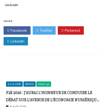
Lire la suite
SHARE
Facebook
Twitter
Pinterest
Linkedin
A LA UNE
NEWS
Start-up
F2E 2026 : J’AURAI L’HONNEUR DE CONDUIRE LE
DÉBAT SUR L’AVENIR DE L’ÉCONOMIE NUMÉRIQUE
SÉNÉGALAISE
8 août 2026