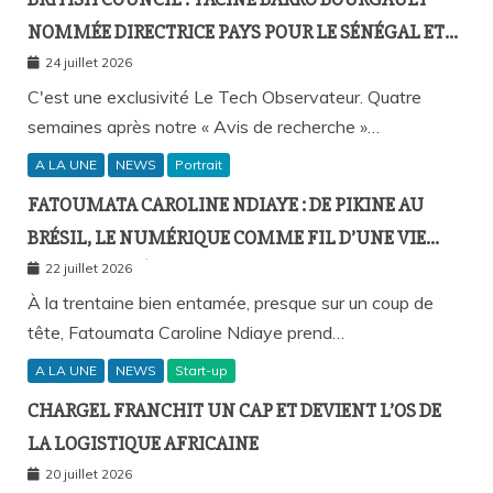
NOMMÉE DIRECTRICE PAYS POUR LE SÉNÉGAL ET
L’AFRIQUE FRANCOPHONE
24 juillet 2026
C'est une exclusivité Le Tech Observateur. Quatre
semaines après notre « Avis de recherche »…
A LA UNE
NEWS
Portrait
FATOUMATA CAROLINE NDIAYE : DE PIKINE AU
BRÉSIL, LE NUMÉRIQUE COMME FIL D’UNE VIE
SANS FRONTIÈRES
22 juillet 2026
À la trentaine bien entamée, presque sur un coup de
tête, Fatoumata Caroline Ndiaye prend…
A LA UNE
NEWS
Start-up
CHARGEL FRANCHIT UN CAP ET DEVIENT L’OS DE
LA LOGISTIQUE AFRICAINE
20 juillet 2026