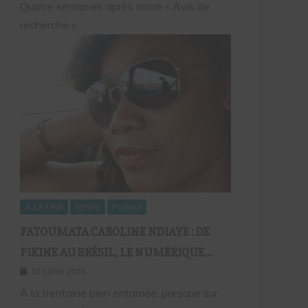
Quatre semaines après notre « Avis de
recherche »…
A LA UNE
NEWS
Portrait
FATOUMATA CAROLINE NDIAYE : DE
PIKINE AU BRÉSIL, LE NUMÉRIQUE
COMME FIL D’UNE VIE SANS
22 juillet 2026
FRONTIÈRES
À la trentaine bien entamée, presque sur