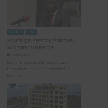
A LA UNE
NEWS
NUMÉRIQUE, FINTECH, TÉLÉCOMS…
MAIS BIEN PLUS ENCORE :
SEPTAFRIQUE GROUPE RÉUNIRA LE
31 juillet 2026
GOTHA DE L’ÉCONOMIE SÉNÉGALAISE
Le numérique sera l'un des principaux
temps forts de la deuxième édition du
LE 10 AOÛT À DAKAR
Forum sur…