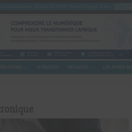
hain Directeur général de l’ARTP devra-t-il gérer le marché d’hier ou 
RIBUTIONS
A PROPOS
REGARDS
LES APRES MI
tronique