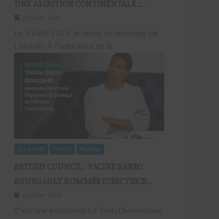
UNE AMBITION CONTINENTALE :
L’HISTOIRE CONTINUE AVEC BIRAHIM
26 juillet 2026
FALL ET BICTORYS
Le 2 juillet 2024, je reçois un message sur
LinkedIn. À l'autre bout de la…
A LA UNE
NEWS
Portrait
BRITISH COUNCIL : YACINE BARRO
BOURGAULT NOMMÉE DIRECTRICE
PAYS POUR LE SÉNÉGAL ET L’AFRIQUE
24 juillet 2026
FRANCOPHONE
C'est une exclusivité Le Tech Observateur.