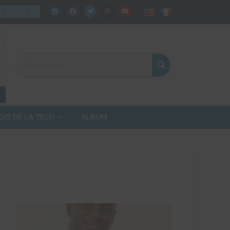
celui de demain ?
31
/
07
:
Numérique, fintech, télécoms… mais bien
DIS DE LA TECH
ALBUM