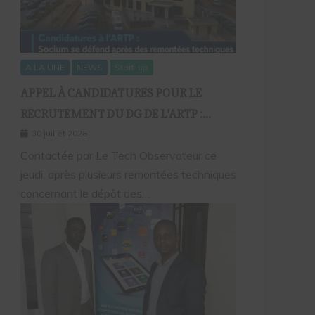
A LA UNE
NEWS
Start-up
APPEL À CANDIDATURES POUR LE
RECRUTEMENT DU DG DE L’ARTP :
SOCIUM DÉFEND LA FIABILITÉ DE SA
30 juillet 2026
PLATEFORME MALGRÉ PLUSIEURS
Contactée par Le Tech Observateur ce
jeudi, après plusieurs remontées techniques
REMONTÉES TECHNIQUES
concernant le dépôt des…