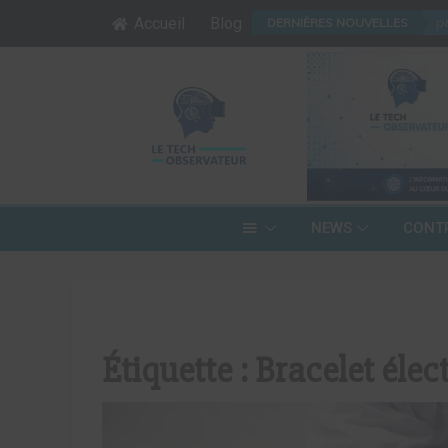
04
/
08
:
Editorial : Le proc
Accueil
Blog
DERNIÈRES NOUVELLES
NEWS
CONT
Étiquette :
Bracelet élec