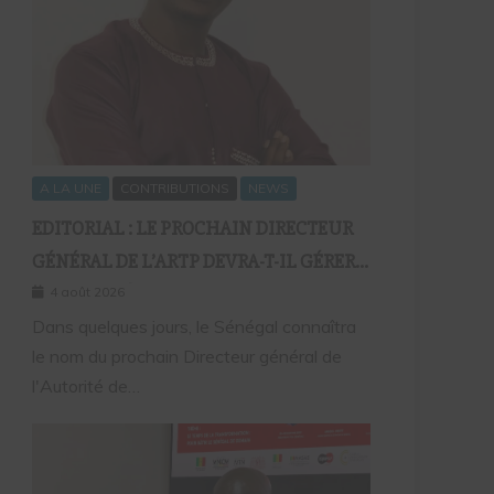
A LA UNE
CONTRIBUTIONS
NEWS
EDITORIAL : LE PROCHAIN DIRECTEUR
GÉNÉRAL DE L’ARTP DEVRA-T-IL GÉRER
LE MARCHÉ D’HIER OU CELUI DE
4 août 2026
DEMAIN ?
Dans quelques jours, le Sénégal connaîtra
le nom du prochain Directeur général de
l'Autorité de…