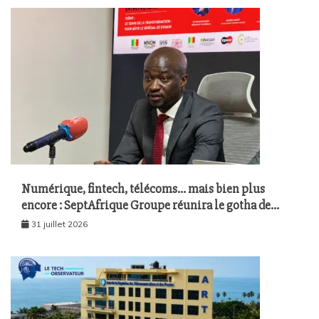
Numérique, fintech, télécoms… mais bien plus
encore : SeptAfrique Groupe réunira le gotha de
l’économie sénégalaise le 10 août à Dakar
31 juillet 2026