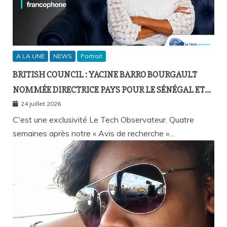
A LA UNE
NEWS
Portrait
BRITISH COUNCIL : YACINE BARRO BOURGAULT
NOMMÉE DIRECTRICE PAYS POUR LE SÉNÉGAL ET
L’AFRIQUE FRANCOPHONE
24 juillet 2026
C'est une exclusivité Le Tech Observateur. Quatre
semaines après notre « Avis de recherche »…