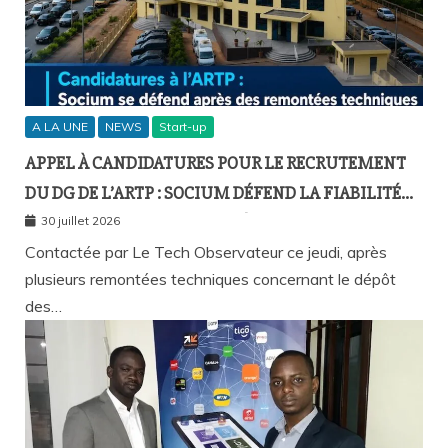
A LA UNE
NEWS
Start-up
APPEL À CANDIDATURES POUR LE RECRUTEMENT
DU DG DE L’ARTP : SOCIUM DÉFEND LA FIABILITÉ
DE SA PLATEFORME MALGRÉ PLUSIEURS
30 juillet 2026
REMONTÉES TECHNIQUES
Contactée par Le Tech Observateur ce jeudi, après
plusieurs remontées techniques concernant le dépôt
des…