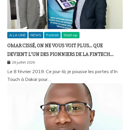
A LA UNE
NEWS
Portrait
Start-up
OMAR CISSÉ, ON NE VOUS VOIT PLUS… QUE
DEVIENT L’UN DES PIONNIERS DE LA FINTECH
SÉNÉGALAISE ?
28 juillet 2026
Le 8 février 2019. Ce jour-là, je pousse les portes d'In
Touch à Dakar pour…