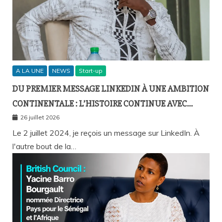
A LA UNE
NEWS
Start-up
DU PREMIER MESSAGE LINKEDIN À UNE AMBITION
CONTINENTALE : L’HISTOIRE CONTINUE AVEC
BIRAHIM FALL ET BICTORYS
26 juillet 2026
Le 2 juillet 2024, je reçois un message sur LinkedIn. À
l'autre bout de la…