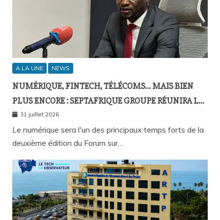
A LA UNE
NEWS
NUMÉRIQUE, FINTECH, TÉLÉCOMS… MAIS BIEN
PLUS ENCORE : SEPTAFRIQUE GROUPE RÉUNIRA LE
GOTHA DE L’ÉCONOMIE SÉNÉGALAISE LE 10 AOÛT À
31 juillet 2026
DAKAR
Le numérique sera l'un des principaux temps forts de la
deuxième édition du Forum sur…