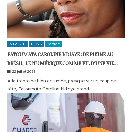
A LA UNE
NEWS
Portrait
FATOUMATA CAROLINE NDIAYE : DE PIKINE AU
BRÉSIL, LE NUMÉRIQUE COMME FIL D’UNE VIE
SANS FRONTIÈRES
22 juillet 2026
À la trentaine bien entamée, presque sur un coup de
tête, Fatoumata Caroline Ndiaye prend…