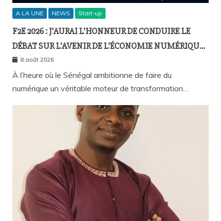
A LA UNE
NEWS
Start-up
F2E 2026 : J’AURAI L’HONNEUR DE CONDUIRE LE
DÉBAT SUR L’AVENIR DE L’ÉCONOMIE NUMÉRIQUE
SÉNÉGALAISE
8 août 2026
À l’heure où le Sénégal ambitionne de faire du
numérique un véritable moteur de transformation…