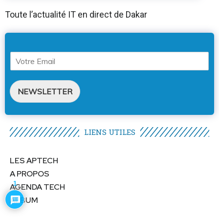
Toute l’actualité IT en direct de Dakar
NEWSLETTER
LIENS UTILES​
LES APTECH
A PROPOS
1
AGENDA TECH
ALBUM