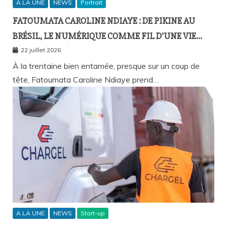
A LA UNE
NEWS
Portrait
FATOUMATA CAROLINE NDIAYE : DE PIKINE AU
BRÉSIL, LE NUMÉRIQUE COMME FIL D’UNE VIE
SANS FRONTIÈRES
22 juillet 2026
À la trentaine bien entamée, presque sur un coup de
tête, Fatoumata Caroline Ndiaye prend…
A LA UNE
NEWS
Start-up