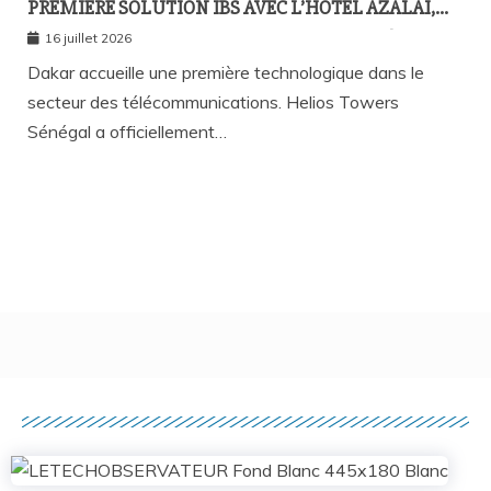
PREMIÈRE SOLUTION IBS AVEC L’HÔTEL AZALAÏ,
NOUVEAU STANDARD DE LA CONNECTIVITÉ
16 juillet 2026
MOBILE À L’INTÉRIEUR DES BÂTIMENTS
Dakar accueille une première technologique dans le
secteur des télécommunications. Helios Towers
Sénégal a officiellement…