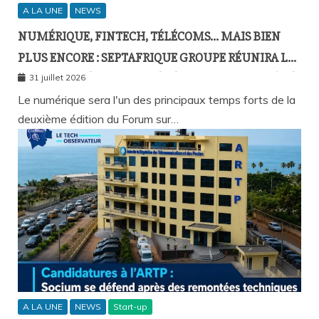
A LA UNE
NEWS
NUMÉRIQUE, FINTECH, TÉLÉCOMS… MAIS BIEN
PLUS ENCORE : SEPTAFRIQUE GROUPE RÉUNIRA LE
GOTHA DE L’ÉCONOMIE SÉNÉGALAISE LE 10 AOÛT À
31 juillet 2026
DAKAR
Le numérique sera l'un des principaux temps forts de la
deuxième édition du Forum sur…
A LA UNE
NEWS
Start-up