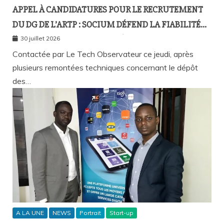
APPEL À CANDIDATURES POUR LE RECRUTEMENT
DU DG DE L’ARTP : SOCIUM DÉFEND LA FIABILITÉ
DE SA PLATEFORME MALGRÉ PLUSIEURS
30 juillet 2026
REMONTÉES TECHNIQUES
Contactée par Le Tech Observateur ce jeudi, après
plusieurs remontées techniques concernant le dépôt
des…
A LA UNE
NEWS
Portrait
Start-up