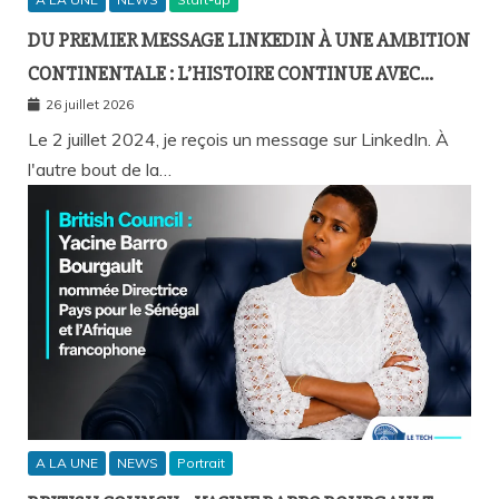
DU PREMIER MESSAGE LINKEDIN À UNE AMBITION
CONTINENTALE : L’HISTOIRE CONTINUE AVEC
BIRAHIM FALL ET BICTORYS
26 juillet 2026
Le 2 juillet 2024, je reçois un message sur LinkedIn. À
l'autre bout de la…
A LA UNE
NEWS
Portrait