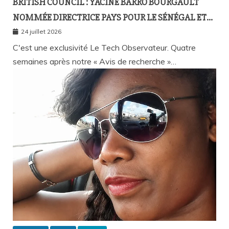
BRITISH COUNCIL : YACINE BARRO BOURGAULT
NOMMÉE DIRECTRICE PAYS POUR LE SÉNÉGAL ET
L’AFRIQUE FRANCOPHONE
24 juillet 2026
C'est une exclusivité Le Tech Observateur. Quatre
semaines après notre « Avis de recherche »…