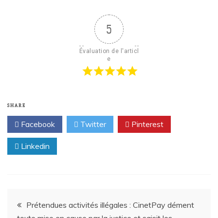
5
Évaluation de l'articl
e
SHARE
Facebook
Twitter
Pinterest
Linkedin
Prétendues activités illégales : CinetPay dément
toute mise en cause par la justice et saisit les