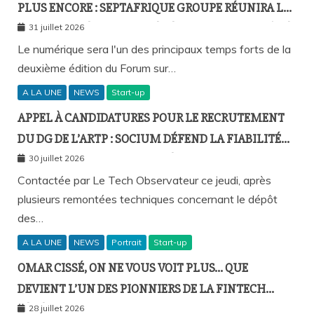
PLUS ENCORE : SEPTAFRIQUE GROUPE RÉUNIRA LE
GOTHA DE L’ÉCONOMIE SÉNÉGALAISE LE 10 AOÛT À
31 juillet 2026
DAKAR
Le numérique sera l'un des principaux temps forts de la
deuxième édition du Forum sur…
A LA UNE
NEWS
Start-up
APPEL À CANDIDATURES POUR LE RECRUTEMENT
DU DG DE L’ARTP : SOCIUM DÉFEND LA FIABILITÉ
DE SA PLATEFORME MALGRÉ PLUSIEURS
30 juillet 2026
REMONTÉES TECHNIQUES
Contactée par Le Tech Observateur ce jeudi, après
plusieurs remontées techniques concernant le dépôt
des…
A LA UNE
NEWS
Portrait
Start-up
OMAR CISSÉ, ON NE VOUS VOIT PLUS… QUE
DEVIENT L’UN DES PIONNIERS DE LA FINTECH
SÉNÉGALAISE ?
28 juillet 2026