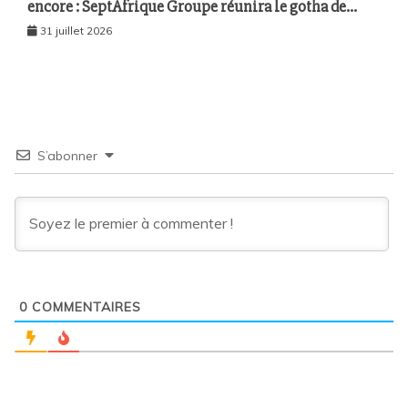
encore : SeptAfrique Groupe réunira le gotha de
l’économie sénégalaise le 10 août à Dakar
31 juillet 2026
S’abonner
0
COMMENTAIRES