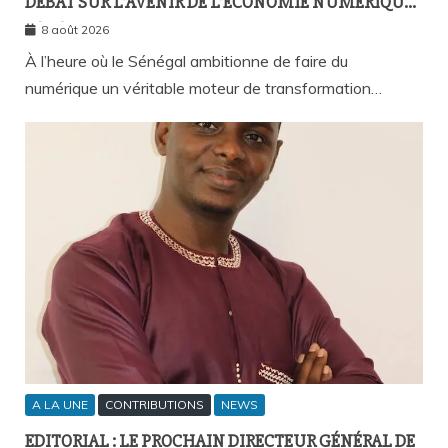
DÉBAT SUR L’AVENIR DE L’ÉCONOMIE NUMÉRIQUE
SÉNÉGALAISE
8 août 2026
À l’heure où le Sénégal ambitionne de faire du
numérique un véritable moteur de transformation…
A LA UNE
CONTRIBUTIONS
NEWS
EDITORIAL : LE PROCHAIN DIRECTEUR GÉNÉRAL DE