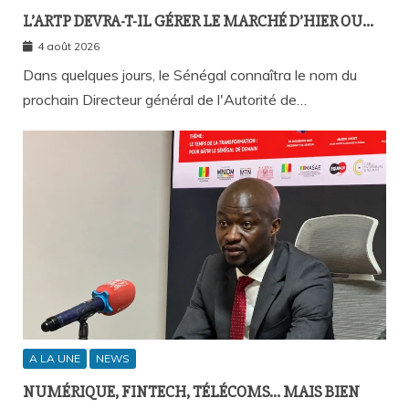
L’ARTP DEVRA-T-IL GÉRER LE MARCHÉ D’HIER OU
CELUI DE DEMAIN ?
4 août 2026
Dans quelques jours, le Sénégal connaîtra le nom du
prochain Directeur général de l'Autorité de…
A LA UNE
NEWS
NUMÉRIQUE, FINTECH, TÉLÉCOMS… MAIS BIEN