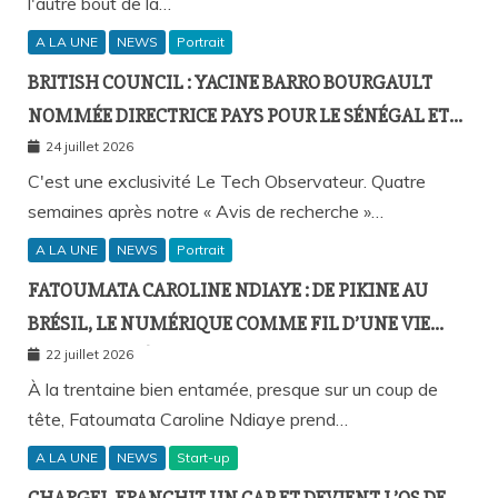
l'autre bout de la…
A LA UNE
NEWS
Portrait
BRITISH COUNCIL : YACINE BARRO BOURGAULT
NOMMÉE DIRECTRICE PAYS POUR LE SÉNÉGAL ET
L’AFRIQUE FRANCOPHONE
24 juillet 2026
C'est une exclusivité Le Tech Observateur. Quatre
semaines après notre « Avis de recherche »…
A LA UNE
NEWS
Portrait
FATOUMATA CAROLINE NDIAYE : DE PIKINE AU
BRÉSIL, LE NUMÉRIQUE COMME FIL D’UNE VIE
SANS FRONTIÈRES
22 juillet 2026
À la trentaine bien entamée, presque sur un coup de
tête, Fatoumata Caroline Ndiaye prend…
A LA UNE
NEWS
Start-up
CHARGEL FRANCHIT UN CAP ET DEVIENT L’OS DE