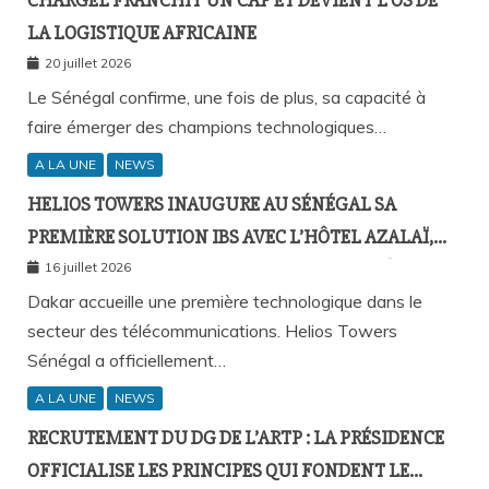
LA LOGISTIQUE AFRICAINE
20 juillet 2026
Le Sénégal confirme, une fois de plus, sa capacité à
faire émerger des champions technologiques…
A LA UNE
NEWS
HELIOS TOWERS INAUGURE AU SÉNÉGAL SA
PREMIÈRE SOLUTION IBS AVEC L’HÔTEL AZALAÏ,
NOUVEAU STANDARD DE LA CONNECTIVITÉ
16 juillet 2026
MOBILE À L’INTÉRIEUR DES BÂTIMENTS
Dakar accueille une première technologique dans le
secteur des télécommunications. Helios Towers
Sénégal a officiellement…
A LA UNE
NEWS
RECRUTEMENT DU DG DE L’ARTP : LA PRÉSIDENCE
OFFICIALISE LES PRINCIPES QUI FONDENT LE