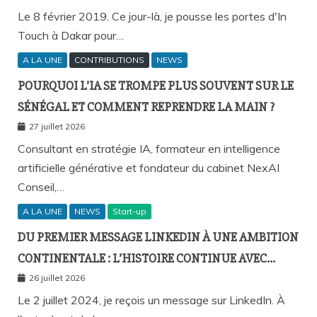
Le 8 février 2019. Ce jour-là, je pousse les portes d'In
Touch à Dakar pour…
A LA UNE
CONTRIBUTIONS
NEWS
POURQUOI L’IA SE TROMPE PLUS SOUVENT SUR LE
SÉNÉGAL ET COMMENT REPRENDRE LA MAIN ?
27 juillet 2026
Consultant en stratégie IA, formateur en intelligence
artificielle générative et fondateur du cabinet NexAI
Conseil,…
A LA UNE
NEWS
Start-up
DU PREMIER MESSAGE LINKEDIN À UNE AMBITION
CONTINENTALE : L’HISTOIRE CONTINUE AVEC
BIRAHIM FALL ET BICTORYS
26 juillet 2026
Le 2 juillet 2024, je reçois un message sur LinkedIn. À