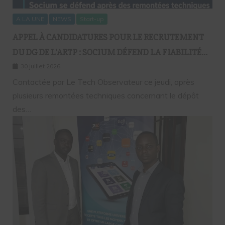
A LA UNE
NEWS
Start-up
APPEL À CANDIDATURES POUR LE RECRUTEMENT
DU DG DE L’ARTP : SOCIUM DÉFEND LA FIABILITÉ
DE SA PLATEFORME MALGRÉ PLUSIEURS
30 juillet 2026
REMONTÉES TECHNIQUES
Contactée par Le Tech Observateur ce jeudi, après
plusieurs remontées techniques concernant le dépôt
des…