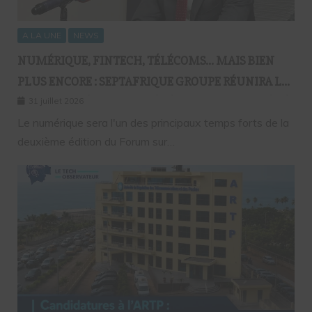
A LA UNE
NEWS
NUMÉRIQUE, FINTECH, TÉLÉCOMS… MAIS BIEN
PLUS ENCORE : SEPTAFRIQUE GROUPE RÉUNIRA LE
GOTHA DE L’ÉCONOMIE SÉNÉGALAISE LE 10 AOÛT À
31 juillet 2026
DAKAR
Le numérique sera l'un des principaux temps forts de la
deuxième édition du Forum sur…