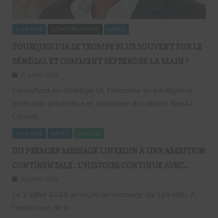
A LA UNE
CONTRIBUTIONS
NEWS
POURQUOI L’IA SE TROMPE PLUS SOUVENT SUR LE
SÉNÉGAL ET COMMENT REPRENDRE LA MAIN ?
27 juillet 2026
Consultant en stratégie IA, formateur en intelligence
artificielle générative et fondateur du cabinet NexAI
Conseil,…
A LA UNE
NEWS
Start-up
DU PREMIER MESSAGE LINKEDIN À UNE AMBITION
CONTINENTALE : L’HISTOIRE CONTINUE AVEC
BIRAHIM FALL ET BICTORYS
26 juillet 2026
Le 2 juillet 2024, je reçois un message sur LinkedIn. À
l'autre bout de la…