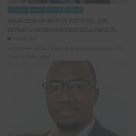
A LA UNE
NEWS
Portrait
Start-up
OMAR CISSÉ, ON NE VOUS VOIT PLUS… QUE
DEVIENT L’UN DES PIONNIERS DE LA FINTECH
SÉNÉGALAISE ?
28 juillet 2026
Le 8 février 2019. Ce jour-là, je pousse les portes d'In
Touch à Dakar pour…