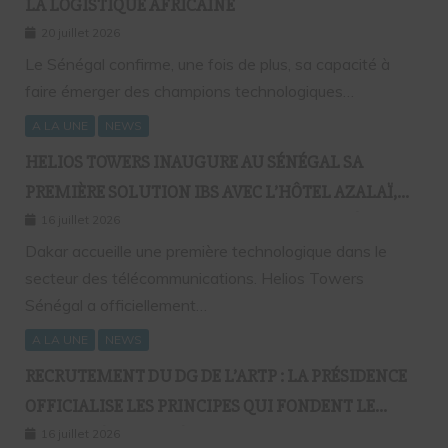
LA LOGISTIQUE AFRICAINE
20 juillet 2026
Le Sénégal confirme, une fois de plus, sa capacité à
faire émerger des champions technologiques…
A LA UNE
NEWS
HELIOS TOWERS INAUGURE AU SÉNÉGAL SA
PREMIÈRE SOLUTION IBS AVEC L’HÔTEL AZALAÏ,
NOUVEAU STANDARD DE LA CONNECTIVITÉ
16 juillet 2026
MOBILE À L’INTÉRIEUR DES BÂTIMENTS
Dakar accueille une première technologique dans le
secteur des télécommunications. Helios Towers
Sénégal a officiellement…
A LA UNE
NEWS
RECRUTEMENT DU DG DE L’ARTP : LA PRÉSIDENCE
OFFICIALISE LES PRINCIPES QUI FONDENT LE
RECOURS À L’APPEL À CANDIDATURES
16 juillet 2026