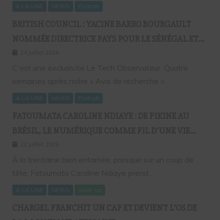
A LA UNE
NEWS
Portrait
BRITISH COUNCIL : YACINE BARRO BOURGAULT
NOMMÉE DIRECTRICE PAYS POUR LE SÉNÉGAL ET
L’AFRIQUE FRANCOPHONE
24 juillet 2026
C'est une exclusivité Le Tech Observateur. Quatre
semaines après notre « Avis de recherche »…
A LA UNE
NEWS
Portrait
FATOUMATA CAROLINE NDIAYE : DE PIKINE AU
BRÉSIL, LE NUMÉRIQUE COMME FIL D’UNE VIE
SANS FRONTIÈRES
22 juillet 2026
À la trentaine bien entamée, presque sur un coup de
tête, Fatoumata Caroline Ndiaye prend…
A LA UNE
NEWS
Start-up
CHARGEL FRANCHIT UN CAP ET DEVIENT L’OS DE