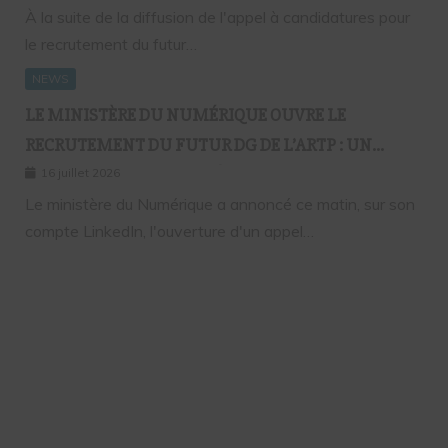
À la suite de la diffusion de l'appel à candidatures pour
le recrutement du futur…
NEWS
LE MINISTÈRE DU NUMÉRIQUE OUVRE LE
RECRUTEMENT DU FUTUR DG DE L’ARTP : UN
PREMIER PAS VERS LA MÉRITOCRATIE
16 juillet 2026
RÉPUBLICAINE ?
Le ministère du Numérique a annoncé ce matin, sur son
compte LinkedIn, l'ouverture d'un appel…