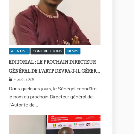
A LA UNE
CONTRIBUTIONS
NEWS
EDITORIAL : LE PROCHAIN DIRECTEUR
GÉNÉRAL DE L’ARTP DEVRA-T-IL GÉRER
LE MARCHÉ D’HIER OU CELUI DE
4 août 2026
DEMAIN ?
Dans quelques jours, le Sénégal connaîtra
le nom du prochain Directeur général de
l'Autorité de…