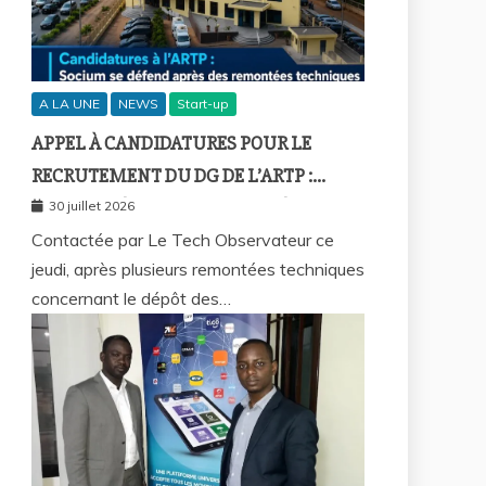
A LA UNE
NEWS
Start-up
APPEL À CANDIDATURES POUR LE
RECRUTEMENT DU DG DE L’ARTP :
SOCIUM DÉFEND LA FIABILITÉ DE SA
30 juillet 2026
PLATEFORME MALGRÉ PLUSIEURS
Contactée par Le Tech Observateur ce
jeudi, après plusieurs remontées techniques
REMONTÉES TECHNIQUES
concernant le dépôt des…