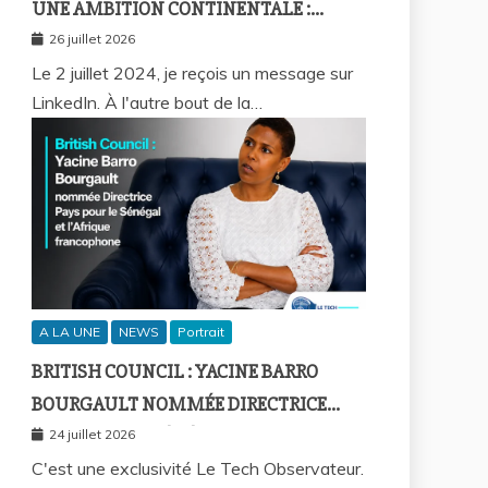
UNE AMBITION CONTINENTALE :
L’HISTOIRE CONTINUE AVEC BIRAHIM
26 juillet 2026
FALL ET BICTORYS
Le 2 juillet 2024, je reçois un message sur
LinkedIn. À l'autre bout de la…
A LA UNE
NEWS
Portrait
BRITISH COUNCIL : YACINE BARRO
BOURGAULT NOMMÉE DIRECTRICE
PAYS POUR LE SÉNÉGAL ET L’AFRIQUE
24 juillet 2026
FRANCOPHONE
C'est une exclusivité Le Tech Observateur.