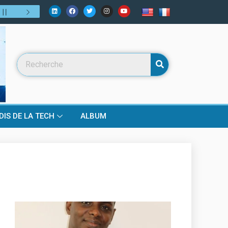
lui de demain ?
31
/
07
:
Numérique, fintech, télécoms… mais bien p
DIS DE LA TECH
ALBUM