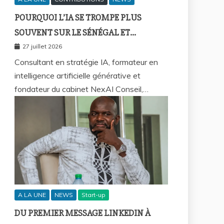
POURQUOI L’IA SE TROMPE PLUS
SOUVENT SUR LE SÉNÉGAL ET
COMMENT REPRENDRE LA MAIN ?
27 juillet 2026
Consultant en stratégie IA, formateur en
intelligence artificielle générative et
fondateur du cabinet NexAI Conseil,…
A LA UNE
NEWS
Start-up
DU PREMIER MESSAGE LINKEDIN À