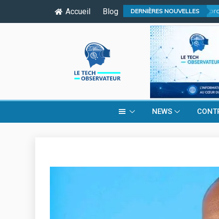
04
/
08
:
Editorial : Le procha
Accueil
Blog
DERNIÈRES NOUVELLES
NEWS
CONT