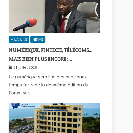
A LA UNE
NEWS
NUMÉRIQUE, FINTECH, TÉLÉCOMS…
MAIS BIEN PLUS ENCORE :
SEPTAFRIQUE GROUPE RÉUNIRA LE
31 juillet 2026
GOTHA DE L’ÉCONOMIE SÉNÉGALAISE
Le numérique sera l'un des principaux
temps forts de la deuxième édition du
LE 10 AOÛT À DAKAR
Forum sur…