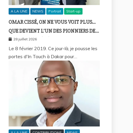
A LA UNE
NEWS
Portrait
Start-up
OMAR CISSÉ, ON NE VOUS VOIT PLUS…
QUE DEVIENT L’UN DES PIONNIERS DE
LA FINTECH SÉNÉGALAISE ?
28 juillet 2026
Le 8 février 2019. Ce jour-là, je pousse les
portes d'In Touch à Dakar pour…
A LA UNE
CONTRIBUTIONS
NEWS