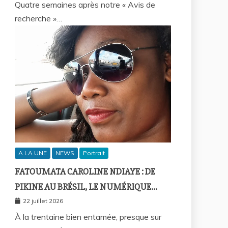
Quatre semaines après notre « Avis de
recherche »…
A LA UNE
NEWS
Portrait
FATOUMATA CAROLINE NDIAYE : DE
PIKINE AU BRÉSIL, LE NUMÉRIQUE
COMME FIL D’UNE VIE SANS
22 juillet 2026
FRONTIÈRES
À la trentaine bien entamée, presque sur