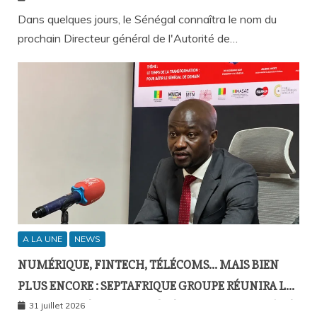
Dans quelques jours, le Sénégal connaîtra le nom du
prochain Directeur général de l'Autorité de…
A LA UNE
NEWS
NUMÉRIQUE, FINTECH, TÉLÉCOMS… MAIS BIEN
PLUS ENCORE : SEPTAFRIQUE GROUPE RÉUNIRA LE
GOTHA DE L’ÉCONOMIE SÉNÉGALAISE LE 10 AOÛT À
31 juillet 2026