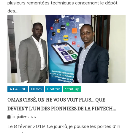
plusieurs remontées techniques concernant le dépôt
des…
A LA UNE
NEWS
Portrait
Start-up
OMAR CISSÉ, ON NE VOUS VOIT PLUS… QUE
DEVIENT L’UN DES PIONNIERS DE LA FINTECH
SÉNÉGALAISE ?
28 juillet 2026
Le 8 février 2019. Ce jour-là, je pousse les portes d'In