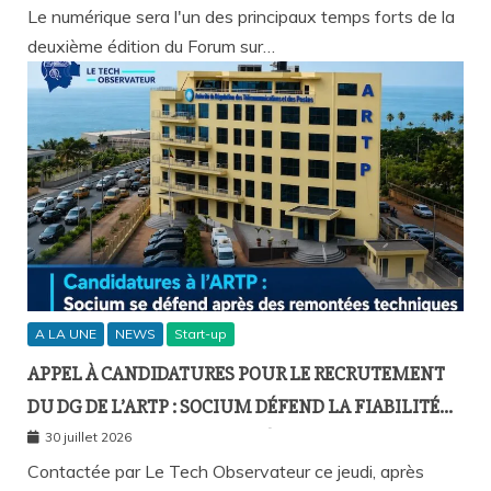
DAKAR
Le numérique sera l'un des principaux temps forts de la
deuxième édition du Forum sur…
A LA UNE
NEWS
Start-up
APPEL À CANDIDATURES POUR LE RECRUTEMENT
DU DG DE L’ARTP : SOCIUM DÉFEND LA FIABILITÉ
DE SA PLATEFORME MALGRÉ PLUSIEURS
30 juillet 2026
REMONTÉES TECHNIQUES
Contactée par Le Tech Observateur ce jeudi, après