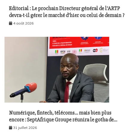
Editorial : Le prochain Directeur général de l’ARTP
devra-t-il gérer le marché d’hier ou celui de demain ?
4 août 2026
Numérique, fintech, télécoms… mais bien plus
encore : SeptAfrique Groupe réunira le gotha de
l’économie sénégalaise le 10 août à Dakar
31 juillet 2026