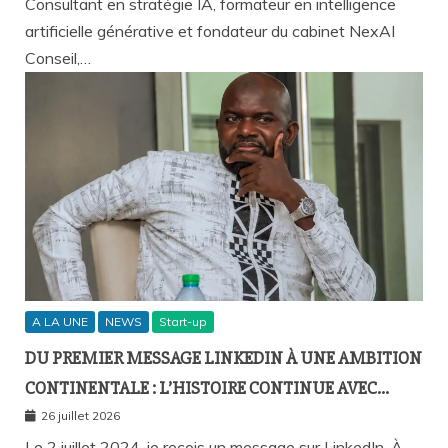
Consultant en stratégie IA, formateur en intelligence
artificielle générative et fondateur du cabinet NexAI
Conseil,…
A LA UNE
NEWS
Start-up
DU PREMIER MESSAGE LINKEDIN À UNE AMBITION
CONTINENTALE : L’HISTOIRE CONTINUE AVEC
BIRAHIM FALL ET BICTORYS
26 juillet 2026
Le 2 juillet 2024, je reçois un message sur LinkedIn. À