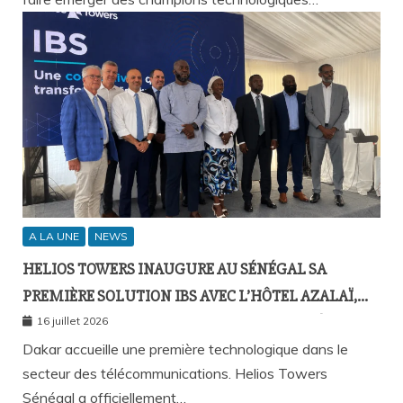
A LA UNE
NEWS
HELIOS TOWERS INAUGURE AU SÉNÉGAL SA
PREMIÈRE SOLUTION IBS AVEC L’HÔTEL AZALAÏ,
NOUVEAU STANDARD DE LA CONNECTIVITÉ
16 juillet 2026
MOBILE À L’INTÉRIEUR DES BÂTIMENTS
Dakar accueille une première technologique dans le
secteur des télécommunications. Helios Towers
Sénégal a officiellement…