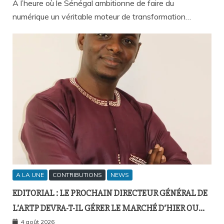
À l’heure où le Sénégal ambitionne de faire du
numérique un véritable moteur de transformation…
A LA UNE
CONTRIBUTIONS
NEWS
EDITORIAL : LE PROCHAIN DIRECTEUR GÉNÉRAL DE
L’ARTP DEVRA-T-IL GÉRER LE MARCHÉ D’HIER OU
CELUI DE DEMAIN ?
4 août 2026