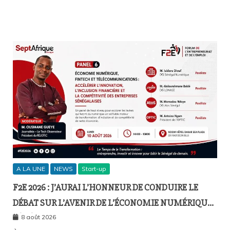
A LA UNE
NEWS
Start-up
F2E 2026 : J’AURAI L’HONNEUR DE CONDUIRE LE
DÉBAT SUR L’AVENIR DE L’ÉCONOMIE NUMÉRIQUE
SÉNÉGALAISE
8 août 2026