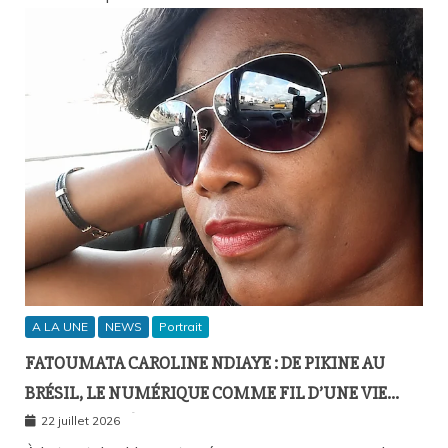
A LA UNE
NEWS
Portrait
FATOUMATA CAROLINE NDIAYE : DE PIKINE AU
BRÉSIL, LE NUMÉRIQUE COMME FIL D’UNE VIE
SANS FRONTIÈRES
22 juillet 2026