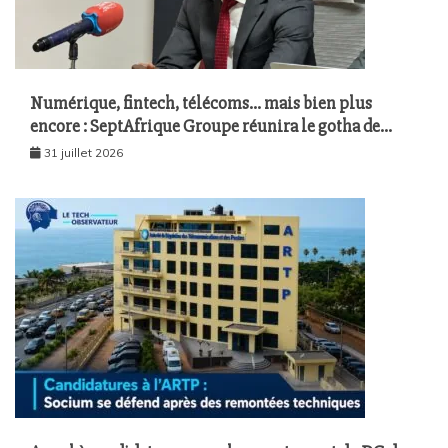
Numérique, fintech, télécoms… mais bien plus
encore : SeptAfrique Groupe réunira le gotha de
l’économie sénégalaise le 10 août à Dakar
31 juillet 2026