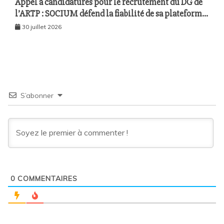
Appel à candidatures pour le recrutement du DG de
l’ARTP : SOCIUM défend la fiabilité de sa plateforme
malgré plusieurs remontées techniques
30 juillet 2026
S’abonner
0
COMMENTAIRES