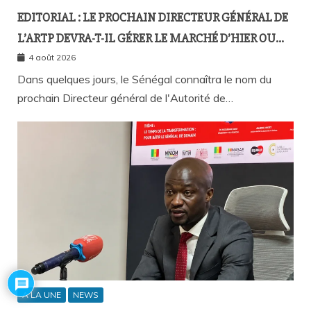
EDITORIAL : LE PROCHAIN DIRECTEUR GÉNÉRAL DE
L’ARTP DEVRA-T-IL GÉRER LE MARCHÉ D’HIER OU
CELUI DE DEMAIN ?
4 août 2026
Dans quelques jours, le Sénégal connaîtra le nom du
prochain Directeur général de l'Autorité de…
A LA UNE
NEWS