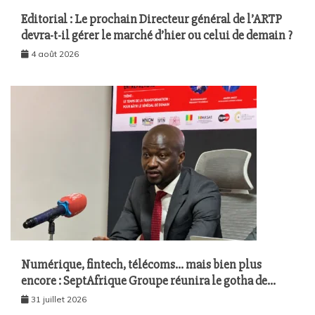
Editorial : Le prochain Directeur général de l’ARTP
devra-t-il gérer le marché d’hier ou celui de demain ?
4 août 2026
Numérique, fintech, télécoms… mais bien plus
encore : SeptAfrique Groupe réunira le gotha de
l’économie sénégalaise le 10 août à Dakar
31 juillet 2026