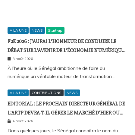
A LA UNE
NEWS
Start-up
F2E 2026 : J’AURAI L’HONNEUR DE CONDUIRE LE
DÉBAT SUR L’AVENIR DE L’ÉCONOMIE NUMÉRIQUE
SÉNÉGALAISE
8 août 2026
À l’heure où le Sénégal ambitionne de faire du
numérique un véritable moteur de transformation…
A LA UNE
CONTRIBUTIONS
NEWS
EDITORIAL : LE PROCHAIN DIRECTEUR GÉNÉRAL DE
L’ARTP DEVRA-T-IL GÉRER LE MARCHÉ D’HIER OU
CELUI DE DEMAIN ?
4 août 2026
Dans quelques jours, le Sénégal connaîtra le nom du