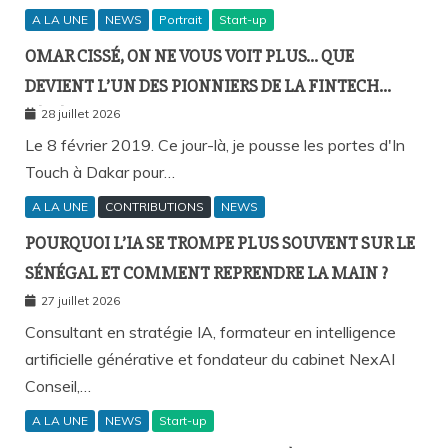
A LA UNE
NEWS
Portrait
Start-up
OMAR CISSÉ, ON NE VOUS VOIT PLUS… QUE
DEVIENT L’UN DES PIONNIERS DE LA FINTECH
SÉNÉGALAISE ?
28 juillet 2026
Le 8 février 2019. Ce jour-là, je pousse les portes d'In
Touch à Dakar pour…
A LA UNE
CONTRIBUTIONS
NEWS
POURQUOI L’IA SE TROMPE PLUS SOUVENT SUR LE
SÉNÉGAL ET COMMENT REPRENDRE LA MAIN ?
27 juillet 2026
Consultant en stratégie IA, formateur en intelligence
artificielle générative et fondateur du cabinet NexAI
Conseil,…
A LA UNE
NEWS
Start-up