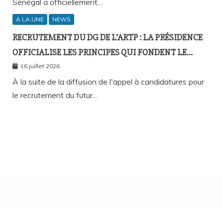
Sénégal a officiellement…
A LA UNE
NEWS
RECRUTEMENT DU DG DE L’ARTP : LA PRÉSIDENCE
OFFICIALISE LES PRINCIPES QUI FONDENT LE
RECOURS À L’APPEL À CANDIDATURES
16 juillet 2026
À la suite de la diffusion de l'appel à candidatures pour
le recrutement du futur…