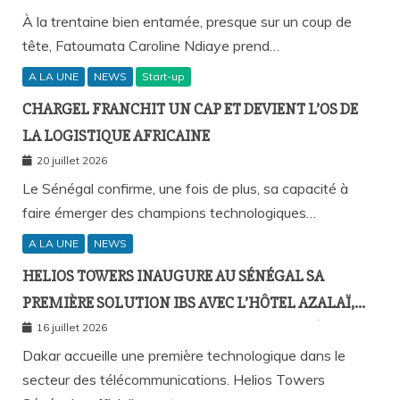
À la trentaine bien entamée, presque sur un coup de
tête, Fatoumata Caroline Ndiaye prend…
A LA UNE
NEWS
Start-up
CHARGEL FRANCHIT UN CAP ET DEVIENT L’OS DE
LA LOGISTIQUE AFRICAINE
20 juillet 2026
Le Sénégal confirme, une fois de plus, sa capacité à
faire émerger des champions technologiques…
A LA UNE
NEWS
HELIOS TOWERS INAUGURE AU SÉNÉGAL SA
PREMIÈRE SOLUTION IBS AVEC L’HÔTEL AZALAÏ,
NOUVEAU STANDARD DE LA CONNECTIVITÉ
16 juillet 2026
MOBILE À L’INTÉRIEUR DES BÂTIMENTS
Dakar accueille une première technologique dans le
secteur des télécommunications. Helios Towers