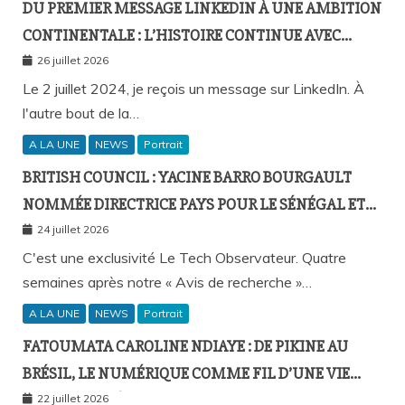
DU PREMIER MESSAGE LINKEDIN À UNE AMBITION
CONTINENTALE : L’HISTOIRE CONTINUE AVEC
BIRAHIM FALL ET BICTORYS
26 juillet 2026
Le 2 juillet 2024, je reçois un message sur LinkedIn. À
l'autre bout de la…
A LA UNE
NEWS
Portrait
BRITISH COUNCIL : YACINE BARRO BOURGAULT
NOMMÉE DIRECTRICE PAYS POUR LE SÉNÉGAL ET
L’AFRIQUE FRANCOPHONE
24 juillet 2026
C'est une exclusivité Le Tech Observateur. Quatre
semaines après notre « Avis de recherche »…
A LA UNE
NEWS
Portrait
FATOUMATA CAROLINE NDIAYE : DE PIKINE AU
BRÉSIL, LE NUMÉRIQUE COMME FIL D’UNE VIE
SANS FRONTIÈRES
22 juillet 2026