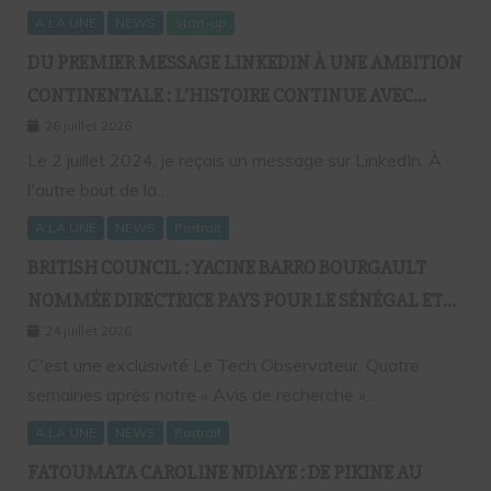
A LA UNE
NEWS
Start-up
DU PREMIER MESSAGE LINKEDIN À UNE AMBITION
CONTINENTALE : L’HISTOIRE CONTINUE AVEC
BIRAHIM FALL ET BICTORYS
26 juillet 2026
Le 2 juillet 2024, je reçois un message sur LinkedIn. À
l'autre bout de la…
A LA UNE
NEWS
Portrait
BRITISH COUNCIL : YACINE BARRO BOURGAULT
NOMMÉE DIRECTRICE PAYS POUR LE SÉNÉGAL ET
L’AFRIQUE FRANCOPHONE
24 juillet 2026
C'est une exclusivité Le Tech Observateur. Quatre
semaines après notre « Avis de recherche »…
A LA UNE
NEWS
Portrait
FATOUMATA CAROLINE NDIAYE : DE PIKINE AU