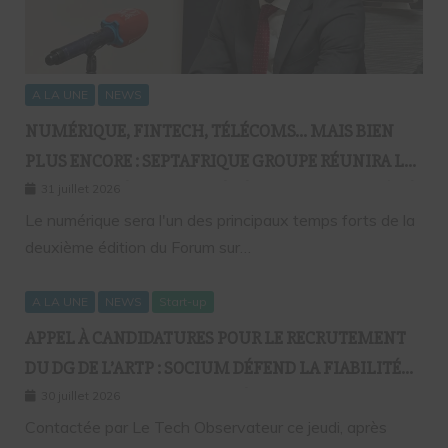
A LA UNE
NEWS
NUMÉRIQUE, FINTECH, TÉLÉCOMS… MAIS BIEN
PLUS ENCORE : SEPTAFRIQUE GROUPE RÉUNIRA LE
GOTHA DE L’ÉCONOMIE SÉNÉGALAISE LE 10 AOÛT À
31 juillet 2026
DAKAR
Le numérique sera l'un des principaux temps forts de la
deuxième édition du Forum sur…
A LA UNE
NEWS
Start-up
APPEL À CANDIDATURES POUR LE RECRUTEMENT
DU DG DE L’ARTP : SOCIUM DÉFEND LA FIABILITÉ
DE SA PLATEFORME MALGRÉ PLUSIEURS
30 juillet 2026
REMONTÉES TECHNIQUES
Contactée par Le Tech Observateur ce jeudi, après