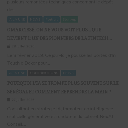
plusieurs remontées techniques concernant le dépôt
des…
A LA UNE
NEWS
Portrait
Start-up
OMAR CISSÉ, ON NE VOUS VOIT PLUS… QUE
DEVIENT L’UN DES PIONNIERS DE LA FINTECH
SÉNÉGALAISE ?
28 juillet 2026
Le 8 février 2019. Ce jour-là, je pousse les portes d'In
Touch à Dakar pour…
A LA UNE
CONTRIBUTIONS
NEWS
POURQUOI L’IA SE TROMPE PLUS SOUVENT SUR LE
SÉNÉGAL ET COMMENT REPRENDRE LA MAIN ?
27 juillet 2026
Consultant en stratégie IA, formateur en intelligence
artificielle générative et fondateur du cabinet NexAI
Conseil,…