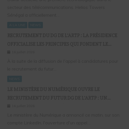
secteur des télécommunications. Helios Towers
Sénégal a officiellement…
A LA UNE
NEWS
RECRUTEMENT DU DG DE L’ARTP : LA PRÉSIDENCE
OFFICIALISE LES PRINCIPES QUI FONDENT LE
RECOURS À L’APPEL À CANDIDATURES
16 juillet 2026
À la suite de la diffusion de l'appel à candidatures pour
le recrutement du futur…
NEWS
LE MINISTÈRE DU NUMÉRIQUE OUVRE LE
RECRUTEMENT DU FUTUR DG DE L’ARTP : UN
PREMIER PAS VERS LA MÉRITOCRATIE
16 juillet 2026
RÉPUBLICAINE ?
Le ministère du Numérique a annoncé ce matin, sur son
compte LinkedIn, l'ouverture d'un appel…