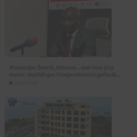
Numérique, fintech, télécoms… mais bien plus
encore : SeptAfrique Groupe réunira le gotha de
l’économie sénégalaise le 10 août à Dakar
31 juillet 2026