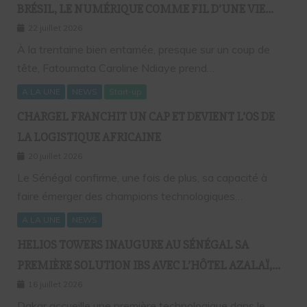
BRÉSIL, LE NUMÉRIQUE COMME FIL D’UNE VIE
SANS FRONTIÈRES
22 juillet 2026
À la trentaine bien entamée, presque sur un coup de
tête, Fatoumata Caroline Ndiaye prend…
A LA UNE
NEWS
Start-up
CHARGEL FRANCHIT UN CAP ET DEVIENT L’OS DE
LA LOGISTIQUE AFRICAINE
20 juillet 2026
Le Sénégal confirme, une fois de plus, sa capacité à
faire émerger des champions technologiques…
A LA UNE
NEWS
HELIOS TOWERS INAUGURE AU SÉNÉGAL SA
PREMIÈRE SOLUTION IBS AVEC L’HÔTEL AZALAÏ,
NOUVEAU STANDARD DE LA CONNECTIVITÉ
16 juillet 2026
MOBILE À L’INTÉRIEUR DES BÂTIMENTS
Dakar accueille une première technologique dans le