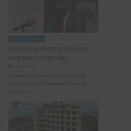
A LA UNE
NEWS
NUMÉRIQUE, FINTECH, TÉLÉCOMS…
MAIS BIEN PLUS ENCORE :
SEPTAFRIQUE GROUPE RÉUNIRA LE
31 juillet 2026
GOTHA DE L’ÉCONOMIE SÉNÉGALAISE
Le numérique sera l'un des principaux
temps forts de la deuxième édition du
LE 10 AOÛT À DAKAR
Forum sur…