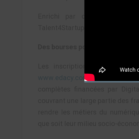
Enrichi par des intervention
Talent4Startups se veut un vérita
Des bourses pour favoriser l’incl
Les inscriptions sont ouvert
www.edacy.com
. Les candida
complètes financées par Digita
couvrant une large partie des fra
rendre les métiers du numérique
que soit leur milieu socio-écono