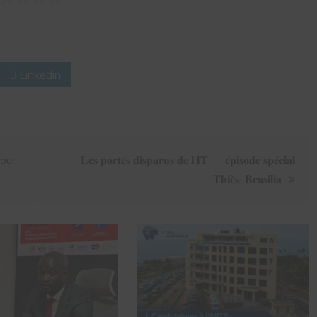
Linkedin
pour
𝐋𝐞𝐬 𝐩𝐨𝐫𝐭𝐞́𝐬 𝐝𝐢𝐬𝐩𝐚𝐫𝐮𝐬 𝐝𝐞 𝐥’𝐈𝐓 — 𝐞́𝐩𝐢𝐬𝐨𝐝𝐞 𝐬𝐩𝐞́𝐜𝐢𝐚𝐥
𝐓𝐡𝐢𝐞̀𝐬–𝐁𝐫𝐚𝐬𝐢𝐥𝐢𝐚