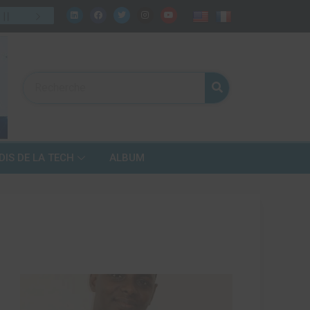
celui de demain ?
31
/
07
:
Numérique, fintech, télécoms… mais bien
DIS DE LA TECH
ALBUM