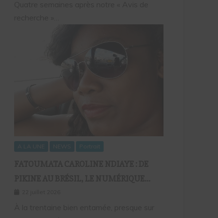
Quatre semaines après notre « Avis de
recherche »…
A LA UNE
NEWS
Portrait
FATOUMATA CAROLINE NDIAYE : DE
PIKINE AU BRÉSIL, LE NUMÉRIQUE
COMME FIL D’UNE VIE SANS
22 juillet 2026
FRONTIÈRES
À la trentaine bien entamée, presque sur