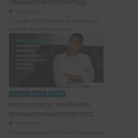
UNE AMBITION CONTINENTALE :
L’HISTOIRE CONTINUE AVEC BIRAHIM
26 juillet 2026
FALL ET BICTORYS
Le 2 juillet 2024, je reçois un message sur
LinkedIn. À l'autre bout de la…
A LA UNE
NEWS
Portrait
BRITISH COUNCIL : YACINE BARRO
BOURGAULT NOMMÉE DIRECTRICE
PAYS POUR LE SÉNÉGAL ET L’AFRIQUE
24 juillet 2026
FRANCOPHONE
C'est une exclusivité Le Tech Observateur.