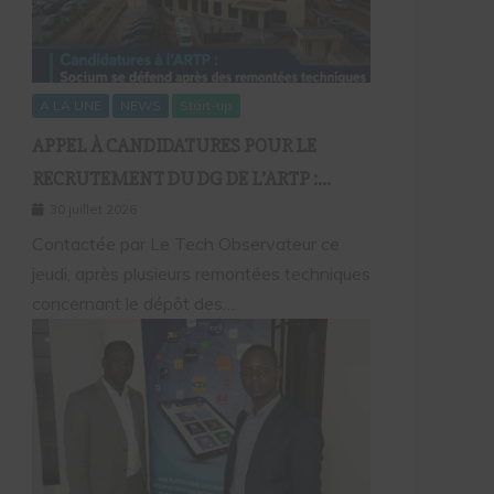
A LA UNE
NEWS
Start-up
APPEL À CANDIDATURES POUR LE
RECRUTEMENT DU DG DE L’ARTP :
SOCIUM DÉFEND LA FIABILITÉ DE SA
30 juillet 2026
PLATEFORME MALGRÉ PLUSIEURS
Contactée par Le Tech Observateur ce
jeudi, après plusieurs remontées techniques
REMONTÉES TECHNIQUES
concernant le dépôt des…