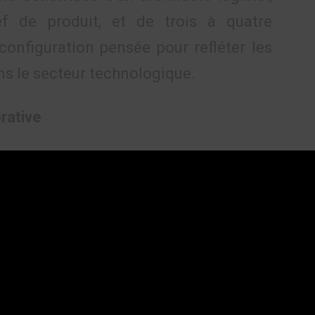
ef de produit, et de trois à quatre
onfiguration pensée pour refléter les
ns le secteur technologique.
rative
é terrain, comprend :
pe,
adaire par des tuteurs et mentors
lisé pour l’insertion professionnelle.