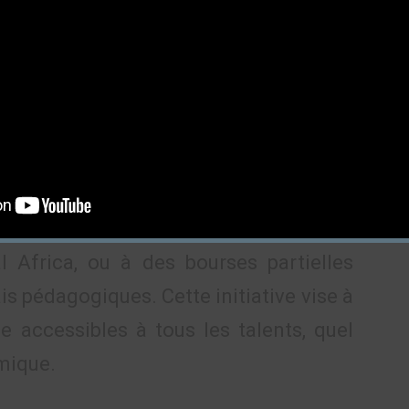
s d’experts du numérique africain,
ble catalyseur de carrière.
usion
es dès ce 22 avril 2025 sur le site
ts peuvent postuler à des bourses
l Africa, ou à des bourses partielles
is pédagogiques. Cette initiative vise à
 accessibles à tous les talents, quel
mique.