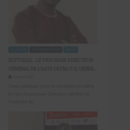
A LA UNE
CONTRIBUTIONS
NEWS
EDITORIAL : LE PROCHAIN DIRECTEUR
GÉNÉRAL DE L’ARTP DEVRA-T-IL GÉRER
LE MARCHÉ D’HIER OU CELUI DE
4 août 2026
DEMAIN ?
Dans quelques jours, le Sénégal connaîtra
le nom du prochain Directeur général de
l'Autorité de…