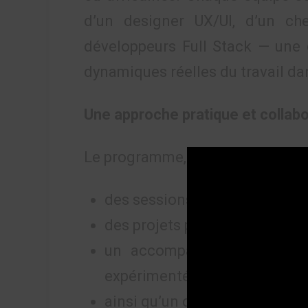
d’un designer UX/UI, d’un ch
développeurs Full Stack — une c
dynamiques réelles du travail da
Une approche pratique et collabo
Le programme, résolument orient
des sessions interactives,
des projets pratiques en équi
un accompagnement hebdom
expérimentés,
ainsi qu’un coaching personna